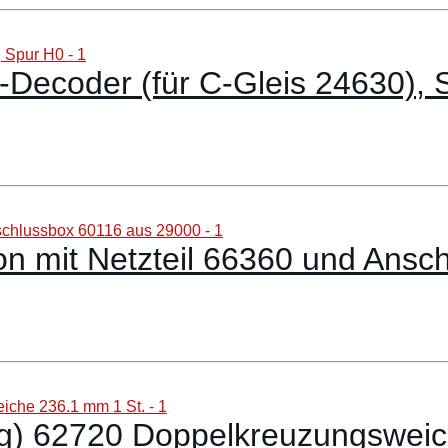
l-Decoder (für C-Gleis 24630),
on mit Netzteil 66360 und Ans
ung) 62720 Doppelkreuzungswei