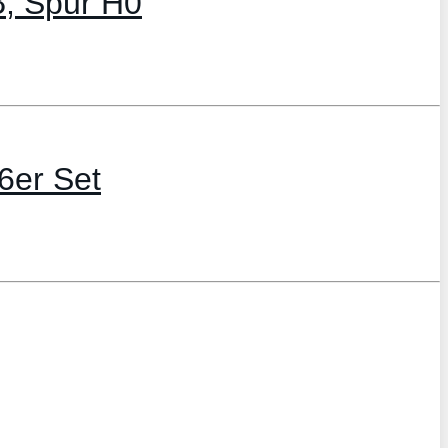
B, Spur H0
6er Set