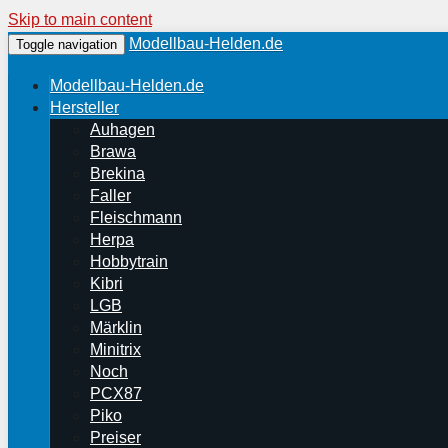
Skip to main content
Modellbau-Helden.de
Toggle navigation
Modellbau-Helden.de
Hersteller
Auhagen
Brawa
Brekina
Faller
Fleischmann
Herpa
Hobbytrain
Kibri
LGB
Märklin
Minitrix
Noch
PCX87
Piko
Preiser