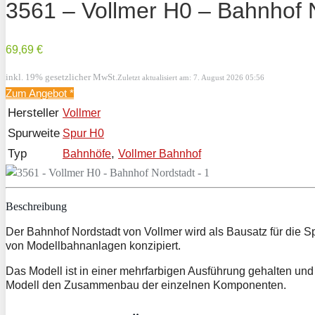
3561 – Vollmer H0 – Bahnhof 
69,69 €
inkl. 19% gesetzlicher MwSt.
Zuletzt aktualisiert am: 7. August 2026 05:56
Zum Angebot
*
Hersteller
Vollmer
Spurweite
Spur H0
Typ
,
Bahnhöfe
Vollmer Bahnhof
Beschreibung
Der Bahnhof Nordstadt von Vollmer wird als Bausatz für die S
von Modellbahnanlagen konzipiert.
Das Modell ist in einer mehrfarbigen Ausführung gehalten und
Modell den Zusammenbau der einzelnen Komponenten.