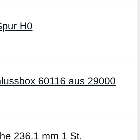
 Spur H0
chlussbox 60116 aus 29000
che 236.1 mm 1 St.