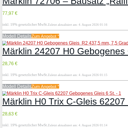
Märklin 72706 – Bausatz „Raif
77,97 €
inkl. 19% gesetzlicher MwSt.
Zuletzt aktualisiert am: 4. August 2026 01:16
Modell Details
Zum Angebot
*
Märklin 24207 H0 Gebogenes G
28,76 €
inkl. 19% gesetzlicher MwSt.
Zuletzt aktualisiert am: 4. August 2026 01:15
Modell Details
Zum Angebot
*
Märklin H0 Trix C-Gleis 62207
28,63 €
inkl. 19% gesetzlicher MwSt.
Zuletzt aktualisiert am: 4. August 2026 01:14