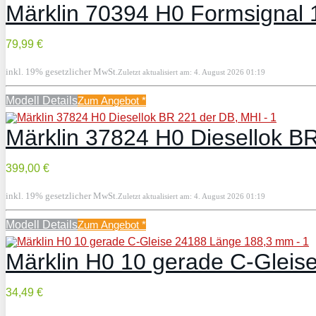
Märklin 70394 H0 Formsignal 1f
79,99 €
inkl. 19% gesetzlicher MwSt.
Zuletzt aktualisiert am: 4. August 2026 01:19
Modell Details
Zum Angebot
*
Märklin 37824 H0 Diesellok B
399,00 €
inkl. 19% gesetzlicher MwSt.
Zuletzt aktualisiert am: 4. August 2026 01:19
Modell Details
Zum Angebot
*
Märklin H0 10 gerade C-Glei
34,49 €