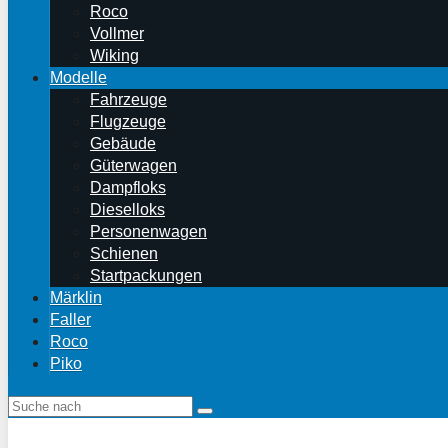
Roco
Vollmer
Wiking
Modelle
Fahrzeuge
Flugzeuge
Gebäude
Güterwagen
Dampfloks
Dieselloks
Personenwagen
Schienen
Startpackungen
Märklin
Faller
Roco
Piko