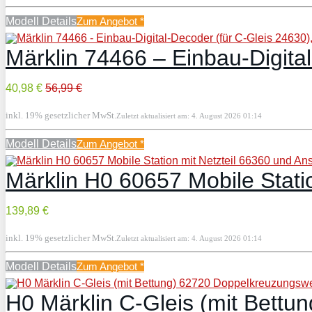
Modell Details
Zum Angebot
*
Märklin 74466 – Einbau-Digita
40,98 €
56,99 €
inkl. 19% gesetzlicher MwSt.
Zuletzt aktualisiert am: 4. August 2026 01:14
Modell Details
Zum Angebot
*
Märklin H0 60657 Mobile Stati
139,89 €
inkl. 19% gesetzlicher MwSt.
Zuletzt aktualisiert am: 4. August 2026 01:14
Modell Details
Zum Angebot
*
H0 Märklin C-Gleis (mit Bett