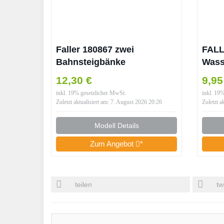
Faller 180867 zwei
FALL
Bahnsteigbänke
Wass
Bahnhofsbänke moderne
12,30 €
9,9
Wartebänke zum Bahnhof
inkl. 19% gesetzlicher MwSt.
inkl. 19
1:87 HO Spur H0 Neu
Zuletzt aktualisiert am: 7. August 2026 20:26
Zuletzt a
Modell Details
Zum Angebot
*
teilen
tw