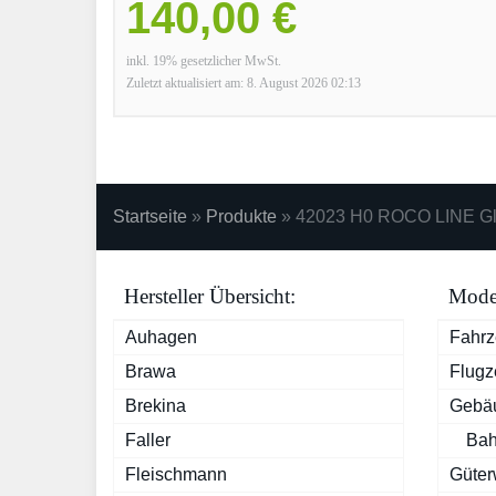
140,00 €
inkl. 19% gesetzlicher MwSt.
Zuletzt aktualisiert am: 8. August 2026 02:13
Startseite
»
Produkte
»
42023 H0 ROCO LINE Gl
Hersteller Übersicht:
Model
Auhagen
Fahr
Brawa
Flugz
Brekina
Gebä
Faller
Bah
Fleischmann
Güte