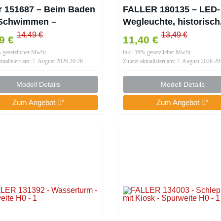
er 151687 – Beim Baden
FALLER 180135 – LED-
Schwimmen –
Wegleuchte, historisch
weite H0
warmweiß, 3 Stück – S
14,49 €
13,49 €
19 €
11,40 €
H0 – Lampen &
% gesetzlicher MwSt.
inkl. 19% gesetzlicher MwSt.
Beleuchtung für
ktualisiert am: 7. August 2026 20:26
Zuletzt aktualisiert am: 7. August 2026 20
Modelleisenbahnen –
Maßstab: 1:87
Modell Details
Modell Details
Zum Angebot
*
Zum Angebot
*