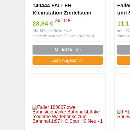
140444 FALLER
Fall
Kleinstation Zindelstein
und 
Modellbausatz mit 86
Spur
26,18 €
23,84 €
11,
Einzelteilen 202 x 102 x 75
inkl. 19% gesetzlicher MwSt.
inkl. 19
mm I Modelleisenbahn
Zuletzt aktualisiert am: 7. August 2026 20:34
Zuletzt a
Modell Details
Zum Angebot
*