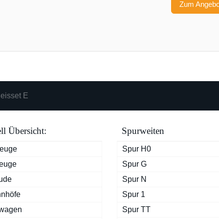
Zum Angeb
eisset E
l Übersicht:
Spurweiten
zeuge
Spur H0
euge
Spur G
ude
Spur N
nhöfe
Spur 1
rwagen
Spur TT