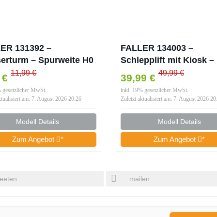
ER 131392 –
FALLER 134003 –
erturm – Spurweite H0
Schlepplift mit Kiosk –
Spurweite H0
11,99 €
49,99 €
5 €
39,99 €
% gesetzlicher MwSt.
inkl. 19% gesetzlicher MwSt.
ktualisiert am: 7. August 2026 20:26
Zuletzt aktualisiert am: 7. August 2026 20
Modell Details
Modell Details
Zum Angebot
*
Zum Angebot
*
eeten
mailen