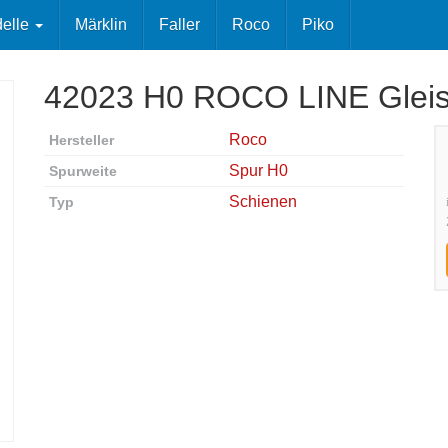
elle
Märklin
Faller
Roco
Piko
42023 H0 ROCO LINE Gleis
Roco
Hersteller
Spur H0
Spurweite
Schienen
Typ