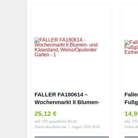
FALLER FA180614 –
Falle
Wochenmarkt II Blumen-
Fußg
und Käsestand,
Einh
25,12 €
14,
Weiss/Opulenter Garten
inkl. 19% gesetzlicher MwSt.
inkl. 19
Zuletzt aktualisiert am: 7. August 2026 20:40
Zuletzt a