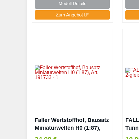
Modell Details
Zum Angebot
*
Faller Wertstoffhof, Bausatz
FALL
Miniaturwelten H0 (1:87),
Tunne
Art. 191733
Spur