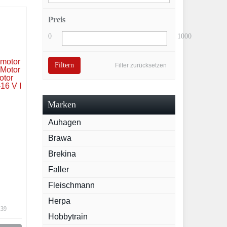
Preis
0
1000
Filtern
Filter zurücksetzen
Marken
Auhagen
Brawa
Brekina
Faller
hör
Fleischmann
hn
Herpa
eite
:39
Hobbytrain