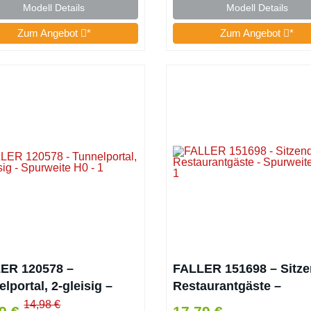
Universell einsetzbar
Modell Details
Modell Details
Zum Angebot
*
Zum Angebot
*
ER 120578 –
FALLER 151698 – Sitz
lportal, 2-gleisig –
Restaurantgäste –
weite H0
Spurweite H0
14,98 €