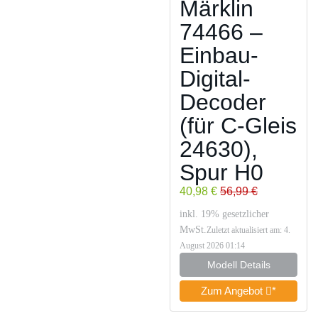
Märklin
74466 –
Einbau-
Digital-
Decoder
(für C-Gleis
24630),
Spur H0
40,98 €
56,99 €
inkl. 19% gesetzlicher
MwSt.
Zuletzt aktualisiert am: 4.
August 2026 01:14
Modell Details
Zum Angebot
*