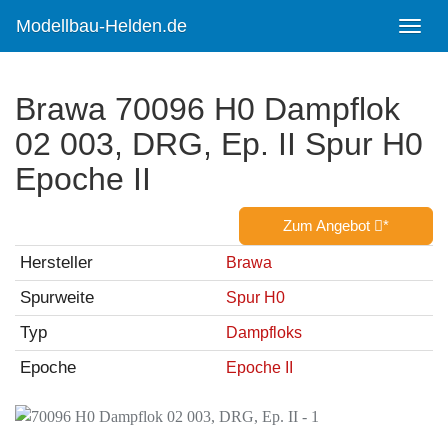
Skip
to
Modellbau-Helden.de
Toggl
main
navig
content
Brawa 70096 H0 Dampflok
02 003, DRG, Ep. II Spur H0
Epoche II
Zum Angebot
*
Hersteller
Brawa
Spurweite
Spur H0
Typ
Dampfloks
Epoche
Epoche II