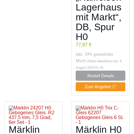
Lagerhaus
mit Markt“,
DB, Spur
H0
77,97 €
inkl. 19% gesetzlicher
MwSt.
Zuletzt aktualisiert am: 4.
August 2026 01:16
Modell Details
Zum Angebot
*
Märklin
Märklin H0