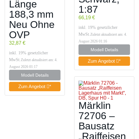
Länge
1:87
188,3 mm
66,19 €
Neu Ohne
inkl. 19% gesetzlicher
OVP
MwSt.
Zuletzt aktualisiert am: 4.
August 2026 01:16
32,87 €
Modell Details
inkl. 19% gesetzlicher
MwSt.
Zuletzt aktualisiert am: 4.
Zum Angebot
*
August 2026 01:17
Modell Details
Zum Angebot
*
Märklin
72706 –
Bausatz
„Raiffeisen