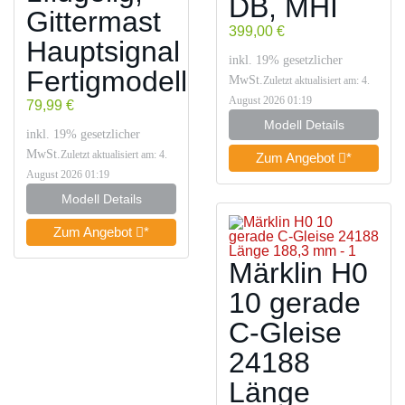
DB, MHI
Gittermast
399,00 €
Hauptsignal
inkl. 19% gesetzlicher
Fertigmodell
MwSt.
Zuletzt aktualisiert am: 4.
August 2026 01:19
79,99 €
Modell Details
inkl. 19% gesetzlicher
MwSt.
Zuletzt aktualisiert am: 4.
Zum Angebot
*
August 2026 01:19
Modell Details
Zum Angebot
*
Märklin H0
10 gerade
C-Gleise
24188
Länge