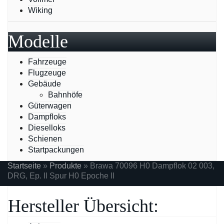
Wiking
Modelle
Fahrzeuge
Flugzeuge
Gebäude
Bahnhöfe
Güterwagen
Dampfloks
Dieselloks
Schienen
Startpackungen
Startseite
»
Produkte
»
Brawa 70096 H0 Dampflok 02 003,
DRG, Ep. II Spur H0 Epoche II
Hersteller Übersicht: