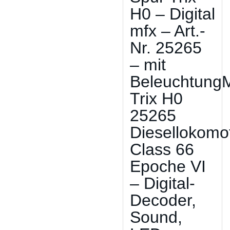
H0 – Digital
mfx – Art.-
Nr. 25265
– mit
BeleuchtungM
Trix H0
25265
Diesellokomo
Class 66
Epoche VI
– Digital-
Decoder,
Sound,