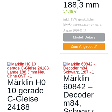
188,3 mm
34,49 €
inkl. 19% gesetzlicher
MwSt.
Zuletzt aktualisiert am: 4.
August 2026 01:17
Modell Details
Zum Angebot
*
Märklin
Märklin H0
60842 –
10 gerade
Decoder
C-Gleise
m84,
24188
Schwarz,