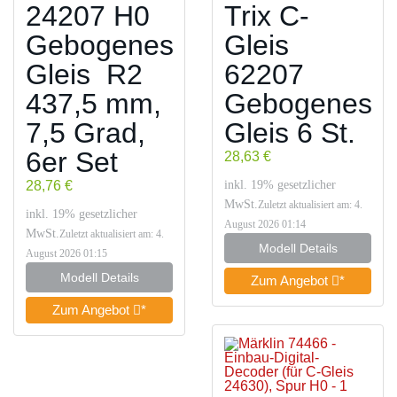
24207 H0
Trix C-
Gebogenes
Gleis
Gleis R2
62207
437,5 mm,
Gebogenes
7,5 Grad,
Gleis 6 St.
6er Set
28,63 €
28,76 €
inkl. 19% gesetzlicher
MwSt.
Zuletzt aktualisiert am: 4.
inkl. 19% gesetzlicher
August 2026 01:14
MwSt.
Zuletzt aktualisiert am: 4.
Modell Details
August 2026 01:15
Modell Details
Zum Angebot
*
Zum Angebot
*