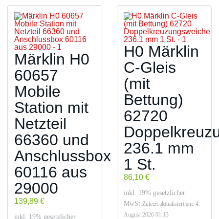
H0 Märklin
Märklin H0
C-Gleis
60657
(mit
Mobile
Bettung)
Station mit
62720
Netzteil
Doppelkreuz
66360 und
236.1 mm
Anschlussbox
1 St.
60116 aus
86,10 €
29000
inkl. 19% gesetzlicher
139,89 €
MwSt.
Zuletzt aktualisiert am: 4.
August 2026 01:13
inkl. 19% gesetzlicher