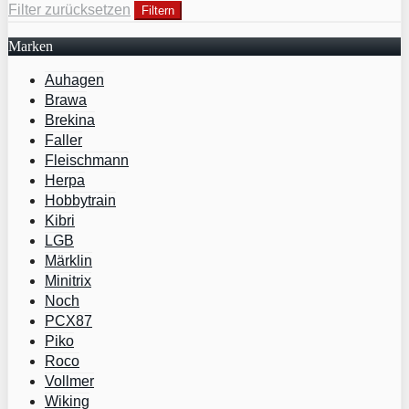
Filter zurücksetzen
Filtern
Marken
Auhagen
Brawa
Brekina
Faller
Fleischmann
Herpa
Hobbytrain
Kibri
LGB
Märklin
Minitrix
Noch
PCX87
Piko
Roco
Vollmer
Wiking