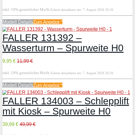
inkl. 19% gesetzlicher MwSt.
Zuletzt aktualisiert am: 7. August 2026 20:26
Modell Details
Zum Angebot
*
FALLER 131392 –
Wasserturm – Spurweite H0
9,95 €
11,99 €
inkl. 19% gesetzlicher MwSt.
Zuletzt aktualisiert am: 7. August 2026 20:26
Modell Details
Zum Angebot
*
FALLER 134003 – Schlepplift
mit Kiosk – Spurweite H0
39,99 €
49,99 €