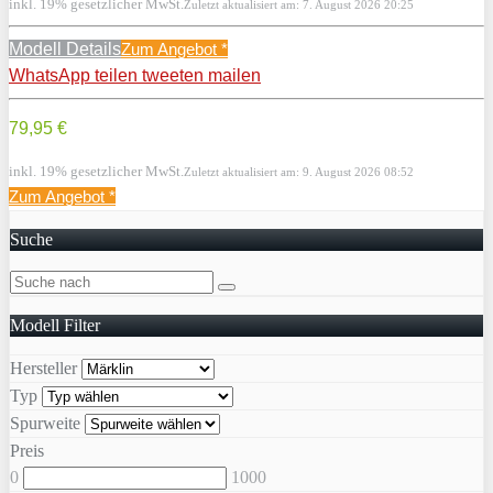
inkl. 19% gesetzlicher MwSt.
Zuletzt aktualisiert am: 7. August 2026 20:25
Modell Details
Zum Angebot
*
WhatsApp
teilen
tweeten
mailen
79,95 €
inkl. 19% gesetzlicher MwSt.
Zuletzt aktualisiert am: 9. August 2026 08:52
Zum Angebot
*
Suche
Modell Filter
Hersteller
Typ
Spurweite
Preis
0
1000