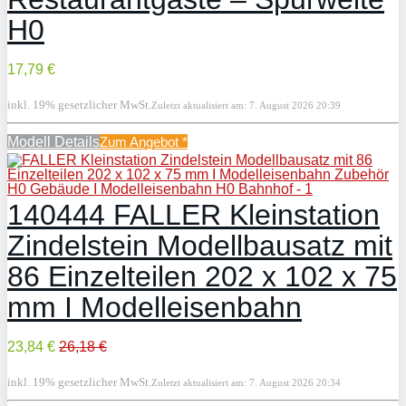
H0
17,79 €
inkl. 19% gesetzlicher MwSt.
Zuletzt aktualisiert am: 7. August 2026 20:39
Modell Details
Zum Angebot
*
140444 FALLER Kleinstation
Zindelstein Modellbausatz mit
86 Einzelteilen 202 x 102 x 75
mm I Modelleisenbahn
23,84 €
26,18 €
inkl. 19% gesetzlicher MwSt.
Zuletzt aktualisiert am: 7. August 2026 20:34