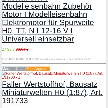
Modelleisenbahn Zubehör
Motor I Modelleisenbahn
Elektromotor für Spurweite
H0, TT, N I 12-16 V I
Universell einsetzbar
27,90 €
33,64 €
inkl. 19% gesetzlicher MwSt.
Zuletzt aktualisiert am: 7. August 2026 20:39
Modell Details
Zum Angebot
*
Faller Wertstoffhof, Bausatz
Miniaturwelten H0 (1:87), Art.
191733