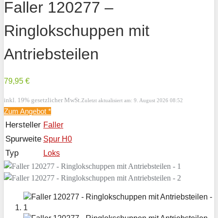
Faller 120277 –
Ringlokschuppen mit
Antriebsteilen
79,95 €
inkl. 19% gesetzlicher MwSt.
Zuletzt aktualisiert am: 9. August 2026 08:52
Zum Angebot
*
Hersteller
Faller
Spurweite
Spur H0
Typ
Loks