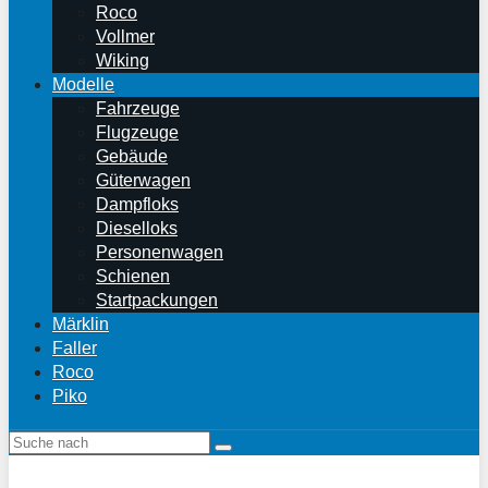
Roco
Vollmer
Wiking
Modelle
Fahrzeuge
Flugzeuge
Gebäude
Güterwagen
Dampfloks
Dieselloks
Personenwagen
Schienen
Startpackungen
Märklin
Faller
Roco
Piko