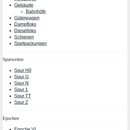
Gebäude
Bahnhöfe
Güterwagen
Dampfloks
Dieselloks
Schienen
Startpackungen
Spurweiten
Spur H0
Spur G
Spur N
Spur 1
Spur TT
Spur Z
Epochen
Epoche VI