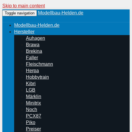
Skip to main content
Modellbau-Helden.de
Toggle navigation
Modellbau-Helden.de
Hersteller
Auhagen
Brawa
Brekina
Faller
Fleischmann
Herpa
Hobbytrain
Kibri
LGB
Märklin
Minitrix
Noch
PCX87
Piko
Preiser