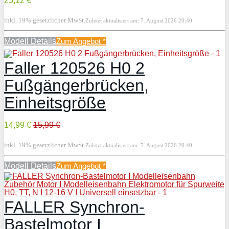
25,12 €
inkl. 19% gesetzlicher MwSt.
Zuletzt aktualisiert am: 7. August 2026 20:40
Modell Details
Zum Angebot
*
Faller 120526 H0 2
Fußgängerbrücken,
Einheitsgröße
14,99 €
15,99 €
inkl. 19% gesetzlicher MwSt.
Zuletzt aktualisiert am: 7. August 2026 20:40
Modell Details
Zum Angebot
*
FALLER Synchron-
Bastelmotor I