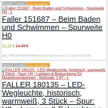
Modell Details
Zum Angebot
*
Faller 151687 – Beim Baden
und Schwimmen – Spurweite
H0
11,19 €
14,49 €
inkl. 19% gesetzlicher MwSt.
Zuletzt aktualisiert am: 7. August 2026 20:26
Modell Details
Zum Angebot
*
FALLER 180135 – LED-
Wegleuchte, historisch,
warmweiß, 3 Stück – Spur: