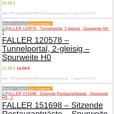
34,99 €
inkl. 19% gesetzlicher MwSt.
Zuletzt aktualisiert am: 7. August 2026 20:39
Modell Details
Zum Angebot
*
FALLER 120578 –
Tunnelportal, 2-gleisig –
Spurweite H0
10,99 €
14,98 €
inkl. 19% gesetzlicher MwSt.
Zuletzt aktualisiert am: 7. August 2026 20:39
Modell Details
Zum Angebot
*
FALLER 151698 – Sitzende
Restaurantgäste – Spurweite