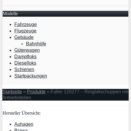
Modelle
Fahrzeuge
Flugzeuge
Gebäude
Bahnhöfe
Güterwagen
Dampfloks
Dieselloks
Schienen
Startpackungen
Startseite
»
Produkte
»
Faller 120277 – Ringlokschuppen mit
Antriebsteilen
Hersteller Übersicht:
Auhagen
Brawa