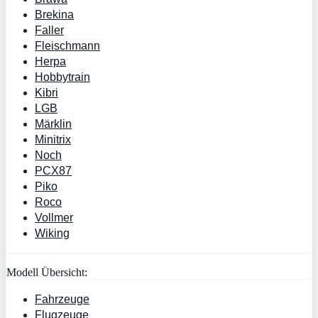
Brekina
Faller
Fleischmann
Herpa
Hobbytrain
Kibri
LGB
Märklin
Minitrix
Noch
PCX87
Piko
Roco
Vollmer
Wiking
Modell Übersicht:
Fahrzeuge
Flugzeuge