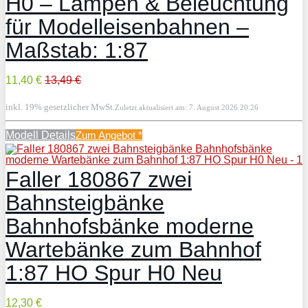
H0 – Lampen & Beleuchtung
für Modelleisenbahnen –
Maßstab: 1:87
11,40 €
13,49 €
inkl. 19% gesetzlicher MwSt.
Zuletzt aktualisiert am: 7. August 2026 20:26
Modell Details
Zum Angebot
*
Faller 180867 zwei
Bahnsteigbänke
Bahnhofsbänke moderne
Wartebänke zum Bahnhof
1:87 HO Spur H0 Neu
12,30 €