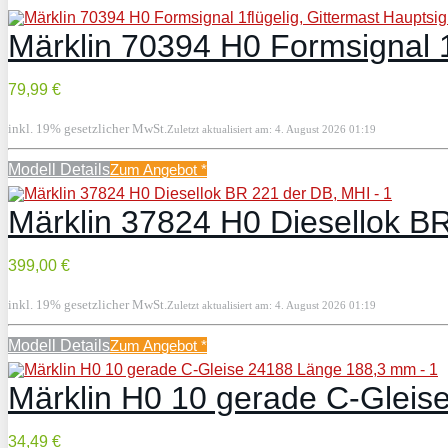
Märklin 70394 H0 Formsignal 1f
79,99 €
inkl. 19% gesetzlicher MwSt.
Zuletzt aktualisiert am: 4. August 2026 01:19
Modell Details
Zum Angebot
*
Märklin 37824 H0 Diesellok B
399,00 €
inkl. 19% gesetzlicher MwSt.
Zuletzt aktualisiert am: 4. August 2026 01:19
Modell Details
Zum Angebot
*
Märklin H0 10 gerade C-Glei
34,49 €