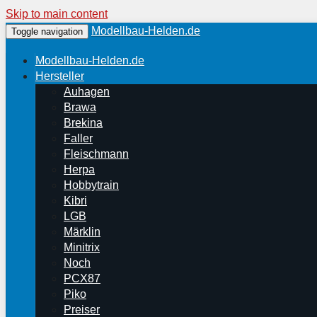
Skip to main content
Modellbau-Helden.de
Toggle navigation
Modellbau-Helden.de
Hersteller
Auhagen
Brawa
Brekina
Faller
Fleischmann
Herpa
Hobbytrain
Kibri
LGB
Märklin
Minitrix
Noch
PCX87
Piko
Preiser