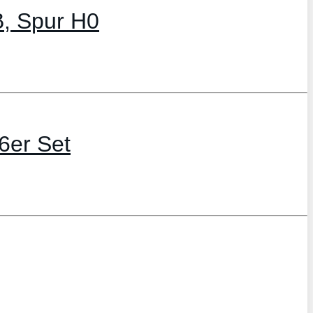
B, Spur H0
6er Set