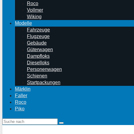
Roco
Vollmer
Wiking
Modelle
Fahrzeuge
Flugzeuge
Gebäude
Güterwagen
Dampfloks
Dieselloks
Personenwagen
Schienen
Startpackungen
Märklin
Faller
Roco
Piko