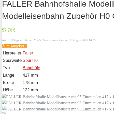
FALLER Bahnhofshalle Modellb
Modelleisenbahn Zubehör H0 G
57,76 €
inkl. 19% gesetzlicher MwSt.
Zuletzt aktualisiert am: 6. August 2026 10:05
Zum Angebot
*
Hersteller
Faller
Spurweite
Spur H0
Typ
Bahnhöfe
Länge
417 mm
Breite
178 mm
Höhe
122 mm