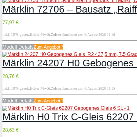
Märklin 72706 – Bausatz „Raif
77,97 €
inkl. 19% gesetzlicher MwSt.
Zuletzt aktualisiert am: 4. August 2026 01:16
Modell Details
Zum Angebot
*
Märklin 24207 H0 Gebogenes G
28,76 €
inkl. 19% gesetzlicher MwSt.
Zuletzt aktualisiert am: 4. August 2026 01:15
Modell Details
Zum Angebot
*
Märklin H0 Trix C-Gleis 62207
28,63 €