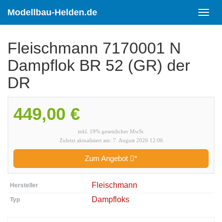
Skip
to
Modellbau-Helden.de
Toggl
main
navig
content
Fleischmann 7170001 N
Dampflok BR 52 (GR) der
DR
449,00 €
inkl. 19% gesetzlicher MwSt.
Zuletzt aktualisiert am: 7. August 2026 12:06
Zum Angebot
*
Fleischmann
Hersteller
Dampfloks
Typ