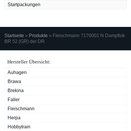
Startpackungen
Startseite
»
Produkte
»
Fleischmann 7170001 N Dampflok
BR 52 (GR) der DR
Hersteller Übersicht:
Auhagen
Brawa
Brekina
Faller
Fleischmann
Herpa
Hobbytrain