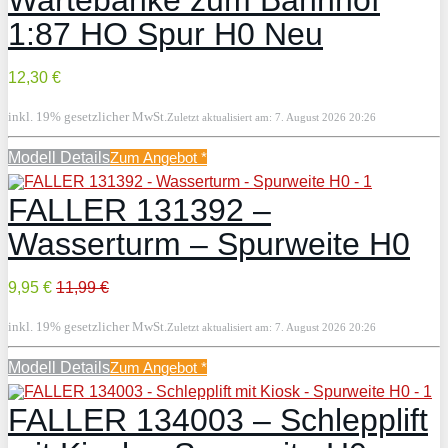
Wartebänke zum Bahnhof
1:87 HO Spur H0 Neu
12,30 €
inkl. 19% gesetzlicher MwSt.
Zuletzt aktualisiert am: 7. August 2026 20:26
Modell Details
Zum Angebot
*
FALLER 131392 –
Wasserturm – Spurweite H0
9,95 €
11,99 €
inkl. 19% gesetzlicher MwSt.
Zuletzt aktualisiert am: 7. August 2026 20:26
Modell Details
Zum Angebot
*
FALLER 134003 – Schlepplift