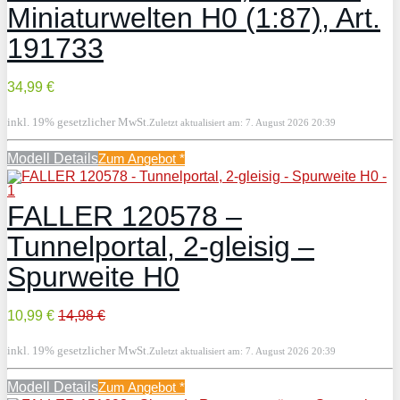
Miniaturwelten H0 (1:87), Art.
191733
34,99 €
inkl. 19% gesetzlicher MwSt.
Zuletzt aktualisiert am: 7. August 2026 20:39
Modell Details
Zum Angebot
*
FALLER 120578 –
Tunnelportal, 2-gleisig –
Spurweite H0
10,99 €
14,98 €
inkl. 19% gesetzlicher MwSt.
Zuletzt aktualisiert am: 7. August 2026 20:39
Modell Details
Zum Angebot
*