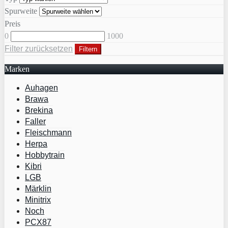
Spurweite
Preis
0
1000
Filter zurücksetzen
Filtern
Marken
Auhagen
Brawa
Brekina
Faller
Fleischmann
Herpa
Hobbytrain
Kibri
LGB
Märklin
Minitrix
Noch
PCX87