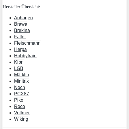
Hersteller Übersicht:
Auhagen
Brawa
Brekina
Faller
Fleischmann
Herpa
Hobbytrain
Kibri
LGB
Märklin
Minitrix
Noch
PCX87
Piko
Roco
Vollmer
Wiking