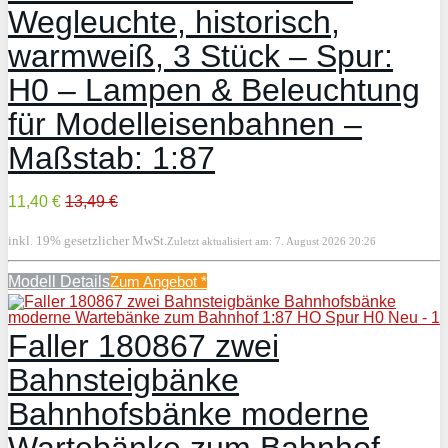
Wegleuchte, historisch,
warmweiß, 3 Stück – Spur:
H0 – Lampen & Beleuchtung
für Modelleisenbahnen –
Maßstab: 1:87
11,40 €
13,49 €
inkl. 19% gesetzlicher MwSt.
Zuletzt aktualisiert am: 7. August 2026 20:26
Modell Details
Zum Angebot
*
Faller 180867 zwei
Bahnsteigbänke
Bahnhofsbänke moderne