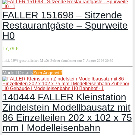
FALLER 151698 – Sitzende
Restaurantgäste – Spurweite
H0
17,79 €
inkl. 19% gesetzlicher MwSt.
Zuletzt aktualisiert am: 7. August 2026 20:39
Modell Details
Zum Angebot
*
140444 FALLER Kleinstation
Zindelstein Modellbausatz mit
86 Einzelteilen 202 x 102 x 75
mm I Modelleisenbahn