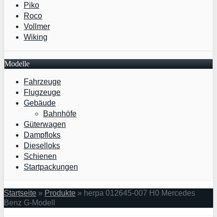
Piko
Roco
Vollmer
Wiking
Modelle
Fahrzeuge
Flugzeuge
Gebäude
Bahnhöfe
Güterwagen
Dampfloks
Dieselloks
Schienen
Startpackungen
Startseite
»
Produkte
»
herpa 012645-007 H0 Mercedes
Benz G-Modell