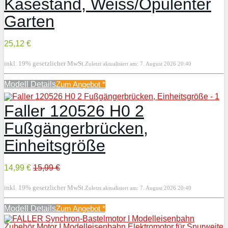
Käsestand, Weiss/Opulenter
Garten
25,12 €
inkl. 19% gesetzlicher MwSt.
Zuletzt aktualisiert am: 7. August 2026 20:40
Modell Details
Zum Angebot
*
Faller 120526 H0 2
Fußgängerbrücken,
Einheitsgröße
14,99 €
15,99 €
inkl. 19% gesetzlicher MwSt.
Zuletzt aktualisiert am: 7. August 2026 20:40
Modell Details
Zum Angebot
*