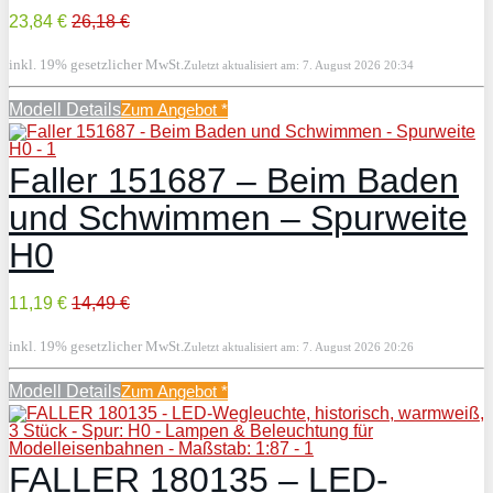
23,84 €
26,18 €
inkl. 19% gesetzlicher MwSt.
Zuletzt aktualisiert am: 7. August 2026 20:34
Modell Details
Zum Angebot
*
Faller 151687 – Beim Baden
und Schwimmen – Spurweite
H0
11,19 €
14,49 €
inkl. 19% gesetzlicher MwSt.
Zuletzt aktualisiert am: 7. August 2026 20:26
Modell Details
Zum Angebot
*
FALLER 180135 – LED-