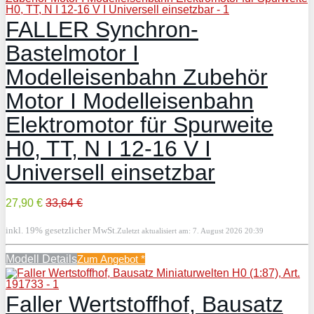
FALLER Synchron-
Bastelmotor I
Modelleisenbahn Zubehör
Motor I Modelleisenbahn
Elektromotor für Spurweite
H0, TT, N I 12-16 V I
Universell einsetzbar
27,90 €
33,64 €
inkl. 19% gesetzlicher MwSt.
Zuletzt aktualisiert am: 7. August 2026 20:39
Modell Details
Zum Angebot
*
Faller Wertstoffhof, Bausatz