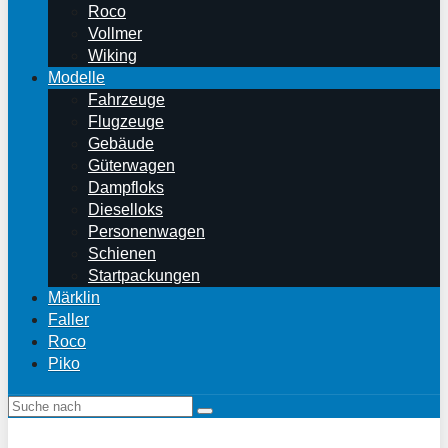
Roco
Vollmer
Wiking
Modelle
Fahrzeuge
Flugzeuge
Gebäude
Güterwagen
Dampfloks
Dieselloks
Personenwagen
Schienen
Startpackungen
Märklin
Faller
Roco
Piko