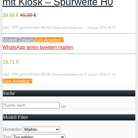
mit Kiosk – Spurweite H0
39,99 €
49,99 €
inkl. 19% gesetzlicher MwSt.
Zuletzt aktualisiert am: 7. August 2026 20:25
Modell Details
Zum Angebot
*
WhatsApp
teilen
tweeten
mailen
19,71 €
inkl. 19% gesetzlicher MwSt.
Zuletzt aktualisiert am: 8. August 2026 17:11
Zum Angebot
*
Suche
Modell Filter
Hersteller
Typ