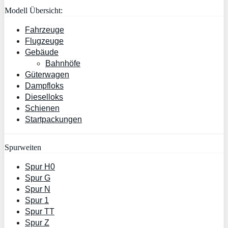
Modell Übersicht:
Fahrzeuge
Flugzeuge
Gebäude
Bahnhöfe
Güterwagen
Dampfloks
Dieselloks
Schienen
Startpackungen
Spurweiten
Spur H0
Spur G
Spur N
Spur 1
Spur TT
Spur Z