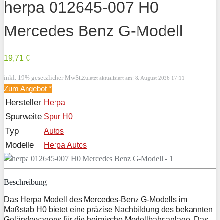
herpa 012645-007 H0
Mercedes Benz G-Modell
19,71 €
inkl. 19% gesetzlicher MwSt.
Zuletzt aktualisiert am: 8. August 2026 17:11
Zum Angebot
*
Hersteller
Herpa
Spurweite
Spur H0
Typ
Autos
Modelle
Herpa Autos
Beschreibung
Das Herpa Modell des Mercedes-Benz G-Modells im
Maßstab H0 bietet eine präzise Nachbildung des bekannten
Geländewagens für die heimische Modellbahnanlage. Das