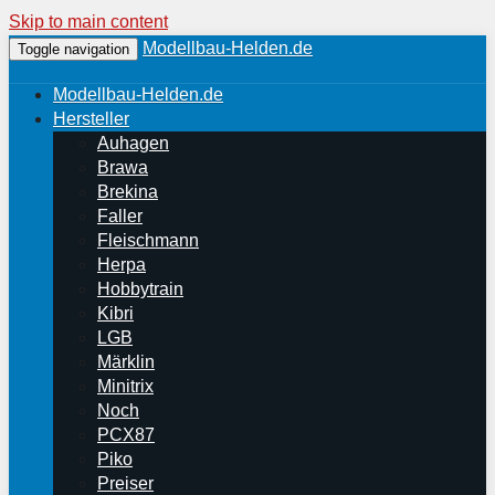
Skip to main content
Modellbau-Helden.de
Toggle navigation
Modellbau-Helden.de
Hersteller
Auhagen
Brawa
Brekina
Faller
Fleischmann
Herpa
Hobbytrain
Kibri
LGB
Märklin
Minitrix
Noch
PCX87
Piko
Preiser