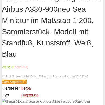
Airbus A330-900neo Sea
Miniatur im Maßstab 1:200,
Sammlerstück, Modell mit
Standfuß, Kunststoff, Weiß,
Blau
28,95 €
29,95 €
inkl. 19% gesetzlicher MwSt.
Zuletzt aktualisiert am: 6. August 2026 22:06
Zum Angebot
*
Hersteller
Herpa
Typ
Flugzeuge