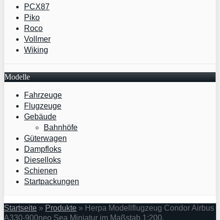
PCX87
Piko
Roco
Vollmer
Wiking
Modelle
Fahrzeuge
Flugzeuge
Gebäude
Bahnhöfe
Güterwagen
Dampfloks
Dieselloks
Schienen
Startpackungen
Startseite
»
Produkte
»
Herpa Modellflugzeug Condor Airbus
A330-900neo Sea Miniatur im Maßstab 1:200,