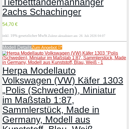
Tiefbetttandemanhänger
2achs Schachinger
54,70 €
inkl. 19% gesetzlicher MwSt.
Zuletzt aktualisiert am: 26. Juli 2026 04:07
Modell Details
Zum Angebot
*
Herpa Modellauto
Volkswagen (VW) Käfer 1303
„Polis (Schweden), Miniatur
im Maßstab 1:87,
Sammlerstück, Made in
Germany, Modell aus