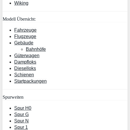
Wiking
Modell Übersicht:
Fahrzeuge
Flugzeuge
Gebäude
Bahnhöfe
Güterwagen
Dampfloks
Dieselloks
Schienen
Startpackungen
Spurweiten
Spur H0
Spur G
Spur N
Spur 1