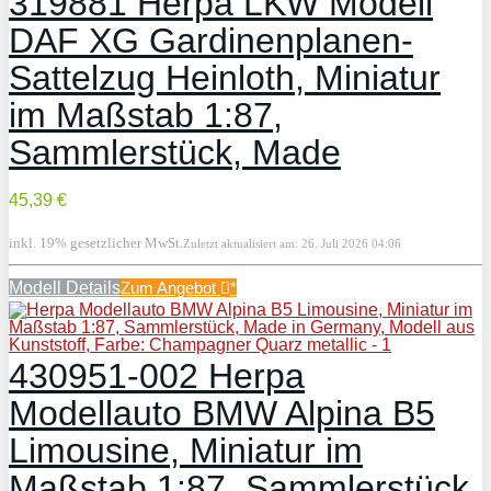
319881 Herpa LKW Modell
DAF XG Gardinenplanen-
Sattelzug Heinloth, Miniatur
im Maßstab 1:87,
Sammlerstück, Made
45,39 €
inkl. 19% gesetzlicher MwSt.
Zuletzt aktualisiert am: 26. Juli 2026 04:06
Modell Details
Zum Angebot
*
430951-002 Herpa
Modellauto BMW Alpina B5
Limousine, Miniatur im
Maßstab 1:87, Sammlerstück,