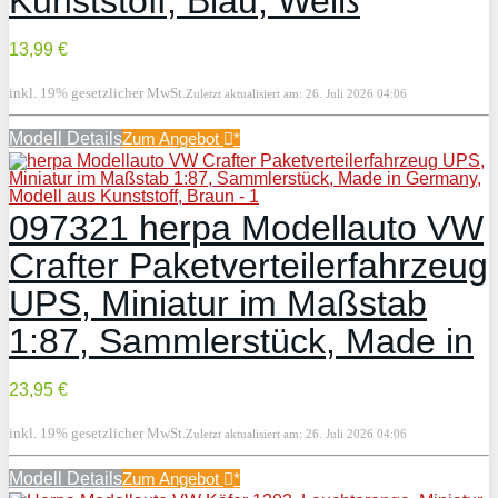
Kunststoff, Blau, Weiß
13,99 €
inkl. 19% gesetzlicher MwSt.
Zuletzt aktualisiert am: 26. Juli 2026 04:06
Modell Details
Zum Angebot
*
097321 herpa Modellauto VW
Crafter Paketverteilerfahrzeug
UPS, Miniatur im Maßstab
1:87, Sammlerstück, Made in
23,95 €
inkl. 19% gesetzlicher MwSt.
Zuletzt aktualisiert am: 26. Juli 2026 04:06
Modell Details
Zum Angebot
*