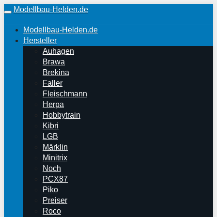
Skip
Modellbau-Helden.de
to
Toggle
main
navigation
Modellbau-Helden.de
content
Hersteller
Auhagen
Brawa
Brekina
Faller
Fleischmann
Herpa
Hobbytrain
Kibri
LGB
Märklin
Minitrix
Noch
PCX87
Piko
Preiser
Roco