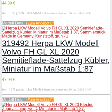
44,89 €
inkl. 19% gesetzlicher MwSt.
Zuletzt aktualisiert am: 26. Juli 2026 04:07
Modell Details
Zum Angebot
*
319492 Herpa LKW Modell
Volvo FH GL XL 2020
Semitieflade-Sattelzug Kübler,
Miniatur im Maßstab 1:87
47,94 €
inkl. 19% gesetzlicher MwSt.
Zuletzt aktualisiert am: 26. Juli 2026 04:07
Modell Details
Zum Angebot
*