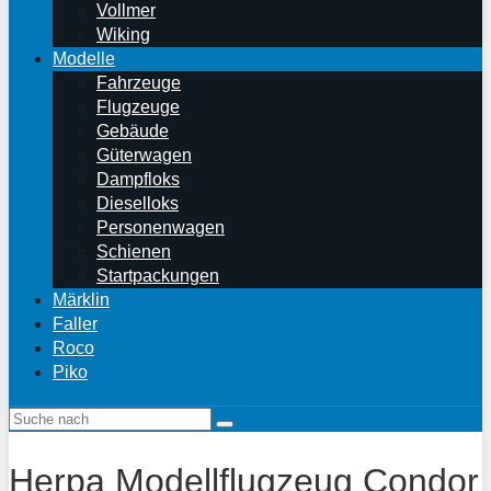
Vollmer
Wiking
Modelle
Fahrzeuge
Flugzeuge
Gebäude
Güterwagen
Dampfloks
Dieselloks
Personenwagen
Schienen
Startpackungen
Märklin
Faller
Roco
Piko
Herpa Modellflugzeug Condor