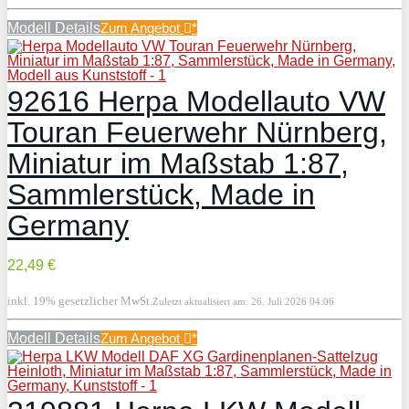
Modell Details
Zum Angebot
*
92616 Herpa Modellauto VW
Touran Feuerwehr Nürnberg,
Miniatur im Maßstab 1:87,
Sammlerstück, Made in
Germany
22,49 €
inkl. 19% gesetzlicher MwSt.
Zuletzt aktualisiert am: 26. Juli 2026 04:06
Modell Details
Zum Angebot
*