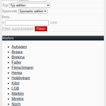
Typ
Spurweite
Preis
0
1000
Filter zurücksetzen
Filtern
Marken
Auhagen
Brawa
Brekina
Faller
Fleischmann
Herpa
Hobbytrain
Kibri
LGB
Märklin
Minitrix
Noch