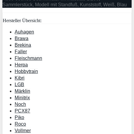
Sammlerstück, Modell mit Standfuß, Kunststoff, Weiß, Blau
Hersteller Übersicht:
Auhagen
Brawa
Brekina
Faller
Fleischmann
Herpa
Hobbytrain
Kibri
LGB
Märklin
Minitrix
Noch
PCX87
Piko
Roco
Vollmer