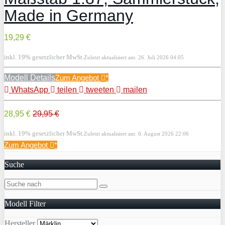
Made in Germany
19,29 €
inkl. 19% gesetzlicher MwSt.
Zuletzt aktualisiert am: 26. Juli 2026 04:05
Modell Details
Zum Angebot
*
WhatsApp
teilen
tweeten
mailen
28,95 €
29,95 €
inkl. 19% gesetzlicher MwSt.
Zuletzt aktualisiert am: 6. August 2026 22:06
Zum Angebot
*
Suche
Modell Filter
Hersteller