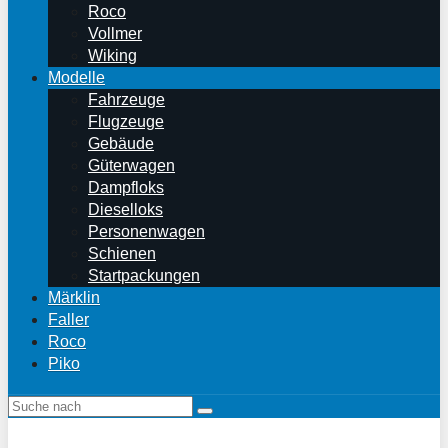
Roco
Vollmer
Wiking
Modelle
Fahrzeuge
Flugzeuge
Gebäude
Güterwagen
Dampfloks
Dieselloks
Personenwagen
Schienen
Startpackungen
Märklin
Faller
Roco
Piko