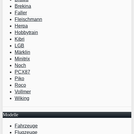
Brekina
Faller
Fleischmann
Herpa
Hobbytrain
Kibri
LGB
Märklin
Minitrix
Noch
PCX87
Piko
Roco
Vollmer
Wiking
Modelle
Fahrzeuge
Flugzeuge