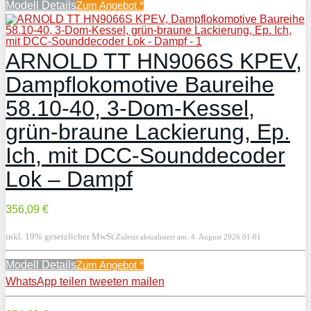
Modell Details
Zum Angebot
*
ARNOLD TT HN9066S KPEV,
Dampflokomotive Baureihe
58.10-40, 3-Dom-Kessel,
grün-braune Lackierung, Ep.
Ich, mit DCC-Sounddecoder
Lok – Dampf
356,09 €
inkl. 19% gesetzlicher MwSt.
Zuletzt aktualisiert am: 4. August 2026 01:01
Modell Details
Zum Angebot
*
WhatsApp
teilen
tweeten
mailen