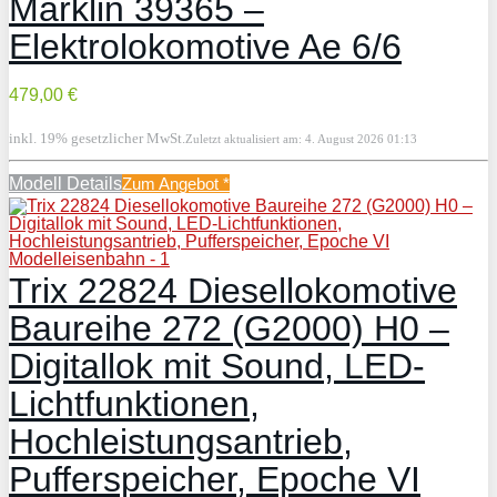
Märklin 39365 –
Elektrolokomotive Ae 6/6
479,00 €
inkl. 19% gesetzlicher MwSt.
Zuletzt aktualisiert am: 4. August 2026 01:13
Modell Details
Zum Angebot
*
Trix 22824 Diesellokomotive
Baureihe 272 (G2000) H0 –
Digitallok mit Sound, LED-
Lichtfunktionen,
Hochleistungsantrieb,
Pufferspeicher, Epoche VI