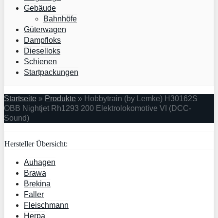
Gebäude
Bahnhöfe
Güterwagen
Dampfloks
Dieselloks
Schienen
Startpackungen
Startseite
»
Produkte
»
Hobbytrain (by Lemke) H30162S
OBB Nightjet Rh1293 200 Elektrolokomotive VI (DCC-
Sound)
Hersteller Übersicht:
Auhagen
Brawa
Brekina
Faller
Fleischmann
Herpa