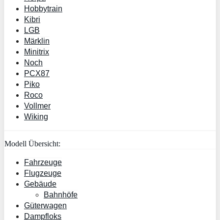
Hobbytrain
Kibri
LGB
Märklin
Minitrix
Noch
PCX87
Piko
Roco
Vollmer
Wiking
Modell Übersicht:
Fahrzeuge
Flugzeuge
Gebäude
Bahnhöfe
Güterwagen
Dampfloks