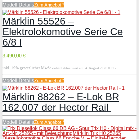
Modell Details
Zum Angebot
*
Märklin 55526 –
Elektrolokomotive Serie Ce
6/8 I
3.490,00 €
inkl. 19% gesetzlicher MwSt.
Zuletzt aktualisiert am: 4. August 2026 01:17
Modell Details
Zum Angebot
*
Märklin 88262 – E-Lok BR
162.007 der Hector Rail
Modell Details
Zum Angebot
*