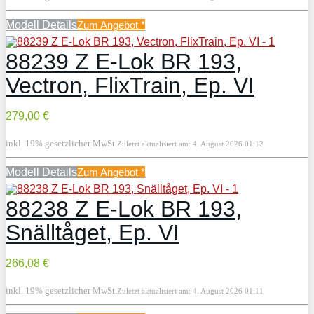
Modell Details
Zum Angebot
*
88239 Z E-Lok BR 193,
Vectron, FlixTrain, Ep. VI
279,00 €
inkl. 19% gesetzlicher MwSt.
Zuletzt aktualisiert am: 4. August 2026 01:12
Modell Details
Zum Angebot
*
88238 Z E-Lok BR 193,
Snälltåget, Ep. VI
266,08 €
inkl. 19% gesetzlicher MwSt.
Zuletzt aktualisiert am: 4. August 2026 01:11