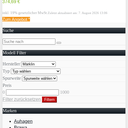
374,69 €
inkl. 19% gesetzlicher MwSt.
Zuletzt aktualisiert am: 7. August 2026 13:06
Zum Angebot
*
Suche
Modell Filter
Hersteller
Typ
Spurweite
Preis
0
1000
Filter zurücksetzen
Filtern
Marken
Auhagen
Brawa