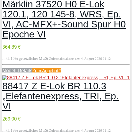
Märklin 37520 H0 E-Lok
120.1, 120 145-8, WRS, Ep.
VI, AC-MFX+-Sound Spur H0
Epoche VI
364,89 €
inkl. 19% gesetzlicher MwSt.
Zuletzt aktualisiert am: 4. August 2026 01:12
Modell Details
Zum Angebot
*
88417 Z E-Lok BR 110.3
„Elefantenexpress, TRI, Ep.
VI
269,00 €
inkl. 19% gesetzlicher MwSt.
Zuletzt aktualisiert am: 4. August 2026 01:12