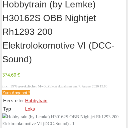
Hobbytrain (by Lemke)
H30162S OBB Nightjet
Rh1293 200
Elektrolokomotive VI (DCC-
Sound)
374,69 €
inkl. 19% gesetzlicher MwSt.
Zuletzt aktualisiert am: 7. August 2026 13:06
Zum Angebot
*
Hersteller
Hobbytrain
Typ
Loks