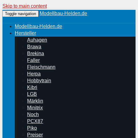
Skip to main content
Modellbau-Helden.de
Toggle navigation
Modellbau-Helden.de
Hersteller
Auhagen
Brawa
Brekina
Faller
Fleischmann
Herpa
Hobbytrain
Kibri
LGB
Märklin
Minitrix
Noch
PCX87
Piko
Preiser