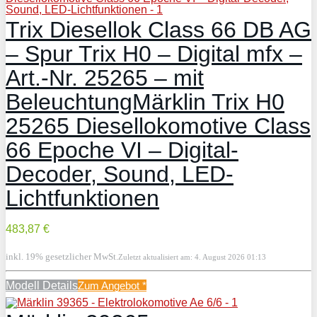
Trix Diesellok Class 66 DB AG
– Spur Trix H0 – Digital mfx –
Art.-Nr. 25265 – mit
BeleuchtungMärklin Trix H0
25265 Diesellokomotive Class
66 Epoche VI – Digital-
Decoder, Sound, LED-
Lichtfunktionen
483,87 €
inkl. 19% gesetzlicher MwSt.
Zuletzt aktualisiert am: 4. August 2026 01:13
Modell Details
Zum Angebot
*