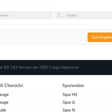
eeten
mailen
Zum Angeb
k BR 193 Vectron der SBB Cargo Alppiercer
l Übersicht:
Spurweiten
zeuge
Spur H0
euge
Spur G
ude
Spur N