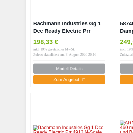
Bachmann Industries Gg 1
5874
Dcc Ready Electric Prr
Damp
#4842 N-Scale Locomotive,
Skal
198,33 €
249,
Brunswick Green 5 Stripe
Thom
inkl. 19% gesetzlicher MwSt.
inkl. 19
Kind
Zuletzt aktualisiert am: 7. August 2026 20:16
Zuletzt a
Modell Details
Zum Angebot
*