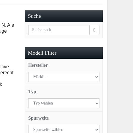
Suche
 N. Als
euge
Modell Filter
Hersteller
otive
gerecht
k
Typ
Spurweite