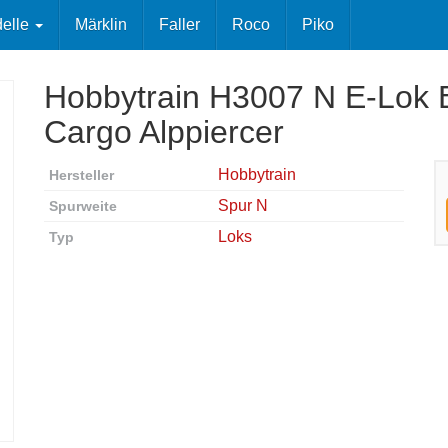
elle
Märklin
Faller
Roco
Piko
Hobbytrain H3007 N E-Lok 
Cargo Alppiercer
Hobbytrain
Hersteller
Spur N
Spurweite
Loks
Typ