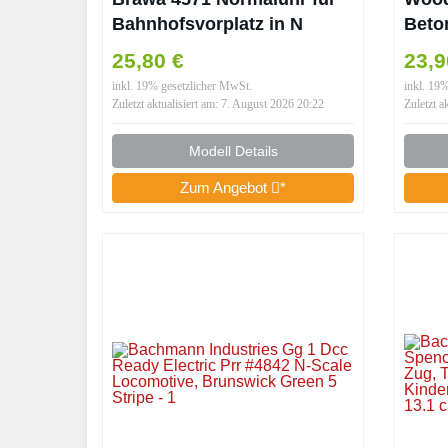
Bahnhofsvorplatz in N
Beto
(1:160)
Maue
25,80 €
23,9
Reta
inkl. 19% gesetzlicher MwSt.
inkl. 19
1:16
Zuletzt aktualisiert am: 7. August 2026 20:22
Zuletzt a
Modell Details
Zum Angebot
*