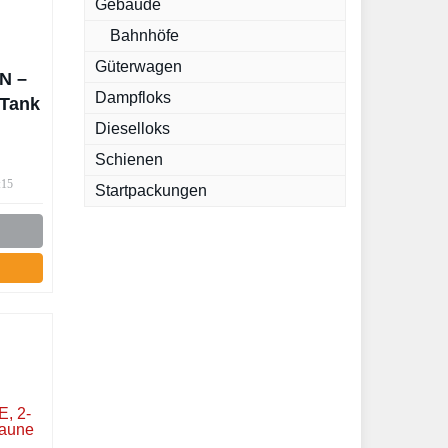
Gebäude
Bahnhöfe
Güterwagen
N –
Dampfloks
 Tank
Dieselloks
Schienen
:15
Startpackungen