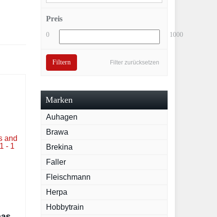
Preis
0
1000
Filtern
Filter zurücksetzen
Marken
Auhagen
Brawa
Brekina
Faller
Fleischmann
Herpa
Hobbytrain
mas