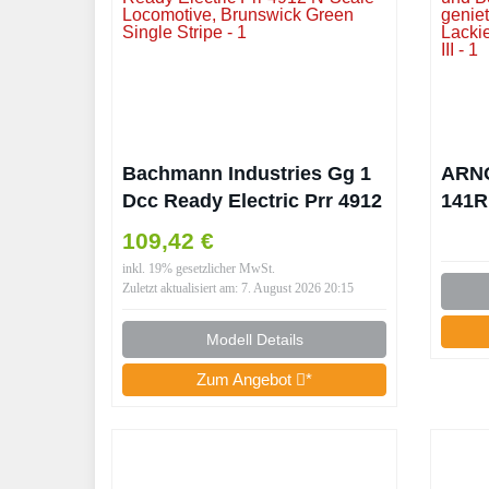
Bachmann Industries Gg 1
ARNO
Dcc Ready Electric Prr 4912
141R
N-Scale Locomotive,
Spei
109,42 €
Brunswick Green Single
Räde
inkl. 19% gesetzlicher MwSt.
Stripe
Kohl
Zuletzt aktualisiert am: 7. August 2026 20:15
Lack
Damp
Modell Details
Zum Angebot
*