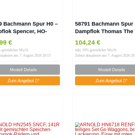
9 Bachmann Spur H0 –
58791 Bachmann Spur 
flok Spencer, HO-
Dampflok Thomas The
a-Dampflok-Zug,
99 €
104,24 €
as und seine Freunde,
% gesetzlicher MwSt.
inkl. 19% gesetzlicher MwSt.
er, Unisex
ktualisiert am: 7. August 2026 20:15
Zuletzt aktualisiert am: 7. August 2026 20
Modell Details
Modell Details
Zum Angebot
*
Zum Angebot
*