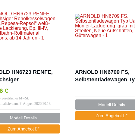
OLD HN6723 RENFE,
ARNOLD HN6709 FS,
achsiger
Selbstentladewagen T
lkesselwagen PRR,
Uagpps, Monfer-
46 €
esa-Repsol“ weiß-
Lackierung, grau mit r
% gesetzlicher MwSt.
e Lackierung, Ep. III-
Streifen, Neue Aufschri
ktualisiert am: 7. August 2026 20:13
Modell Details
odellbahn-Rollmaterial
Ep; vI Güterwagen
Zum Angebot
*
ons, ab 14 Jahren
Modell Details
Zum Angebot
*