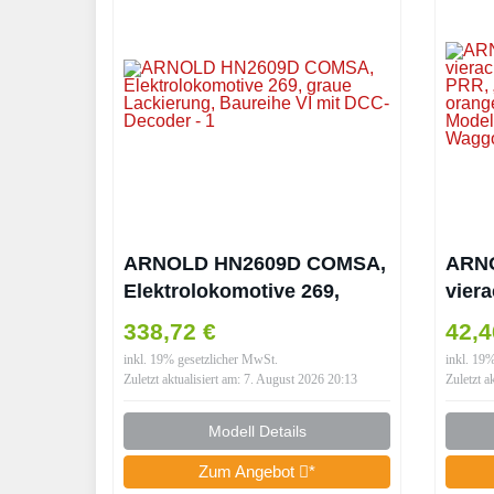
ARNOLD HN2609D COMSA,
ARN
Elektrolokomotive 269,
vier
graue Lackierung, Baureihe
Rohö
338,72 €
42,
VI mit DCC-Decoder
„Rep
inkl. 19% gesetzlicher MwSt.
inkl. 19
orang
Zuletzt aktualisiert am: 7. August 2026 20:13
Zuletzt a
IV, M
Wagg
Modell Details
Zum Angebot
*