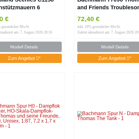
nstützmauern 6
and Friends Troubles
rteile Concrete
Truck 1
0 €
72,40 €
ining Walls Spur N
% gesetzlicher MwSt.
inkl. 19% gesetzlicher MwSt.
0
ktualisiert am: 7. August 2026 20:16
Zuletzt aktualisiert am: 7. August 2026 20
Modell Details
Modell Details
Zum Angebot
*
Zum Angebot
*