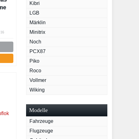
Kibri
ome
LGB
Märklin
Minitrix
:16
Noch
PCX87
Piko
Roco
Vollmer
Wiking
Modelle
Fahrzeuge
Flugzeuge