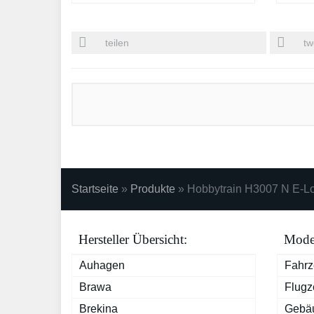
teilen
tw
Startseite
»
Produkte
»
Hobbytrain H3007 N E-Lo
Hersteller Übersicht:
Model
Auhagen
Fahr
Brawa
Flugz
Brekina
Gebä