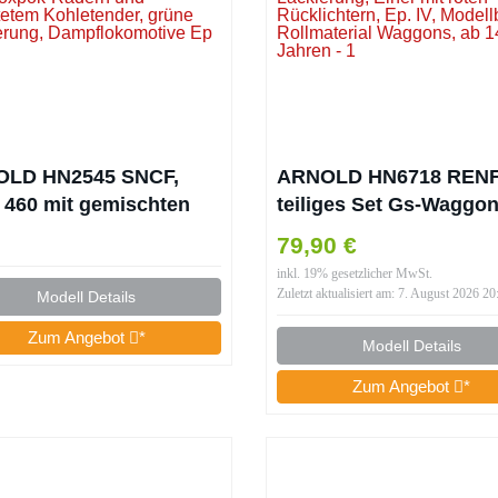
LD HN2545 SNCF,
ARNOLD HN6718 RENFE
 460 mit gemischten
teiliges Set Gs-Waggon
chen- und Boxpok-
braune Lackierung, Ein
79,90 €
rn und genietetem
mit roten Rücklichtern,
inkl. 19% gesetzlicher MwSt.
etender, grüne
IV, Modellbahn-Rollmat
Zuletzt aktualisiert am: 7. August 2026 20
Modell Details
ierung,
Waggons, ab 14 Jahre
Zum Angebot
*
flokomotive Ep III
Modell Details
Zum Angebot
*