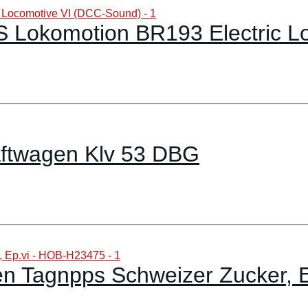
aftwagen Klv 53 DBG
en Tagnpps Schweizer Zucker,