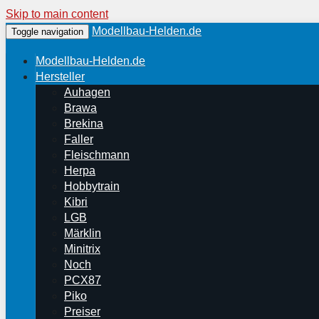
Skip to main content
Modellbau-Helden.de
Toggle navigation
Modellbau-Helden.de
Hersteller
Auhagen
Brawa
Brekina
Faller
Fleischmann
Herpa
Hobbytrain
Kibri
LGB
Märklin
Minitrix
Noch
PCX87
Piko
Preiser