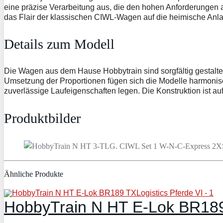
Details zum Modell
Die Wagen aus dem Hause Hobbytrain sind sorgfältig gestalte
Umsetzung der Proportionen fügen sich die Modelle harmonisch
zuverlässige Laufeigenschaften legen. Die Konstruktion ist 
Produktbilder
Ähnliche Produkte
HobbyTrain N HT E-Lok BR189 
128,89 €
inkl. 19% gesetzlicher MwSt.
Zuletzt aktualisiert am: 8. August 2026 05:07