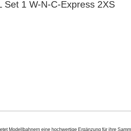
L Set 1 W-N-C-Express 2XS
ietet Modellbahnern eine hochwertige Ergänzung für ihre Sam
n Detailtreue im kleinen Maßstab gerecht wird. Mit diesem Set
ge bringen.