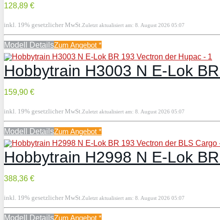
Modell Details
Zum Angebot
*
Hobbytrain H3003 N E-Lok BR
159,90 €
inkl. 19% gesetzlicher MwSt.
Zuletzt aktualisiert am: 8. August 2026 05:07
Modell Details
Zum Angebot
*
Hobbytrain H2998 N E-Lok BR
388,36 €
inkl. 19% gesetzlicher MwSt.
Zuletzt aktualisiert am: 8. August 2026 05:07
Modell Details
Zum Angebot
*
Hobbytrain (by Lemke) H3002