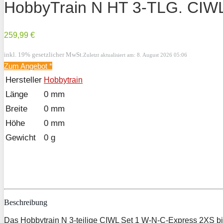
HobbyTrain N HT 3-TLG. CIW
259,99 €
inkl. 19% gesetzlicher MwSt.
Zuletzt aktualisiert am: 8. August 2026 05:06
Zum Angebot
*
Hersteller
Hobbytrain
Länge
0 mm
Breite
0 mm
Höhe
0 mm
Gewicht
0 g
Beschreibung
Das Hobbytrain N 3-teilige CIWL Set 1 W-N-C-Express 2XS b
eine präzise Verarbeitung aus, die den hohen Anforderungen a
das Flair der klassischen CIWL-Wagen auf die heimische Anla