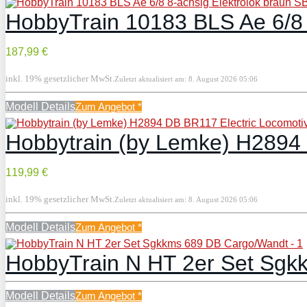
187,99 €
inkl. 19% gesetzlicher MwSt.
Zuletzt aktualisiert am: 8. August 2026 05:06
Modell Details
Zum Angebot
*
Hobbytrain (by Lemke) H2894 
119,99 €
inkl. 19% gesetzlicher MwSt.
Zuletzt aktualisiert am: 8. August 2026 05:06
Modell Details
Zum Angebot
*
HobbyTrain N HT 2er Set Sg
Modell Details
Zum Angebot
*
Hobbytrain H23483 N 2tlg. Si