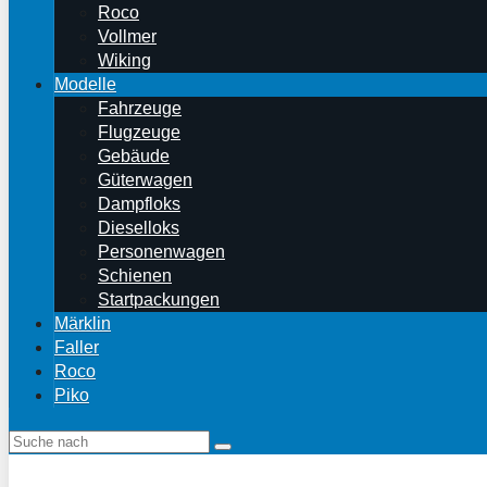
Roco
Vollmer
Wiking
Modelle
Fahrzeuge
Flugzeuge
Gebäude
Güterwagen
Dampfloks
Dieselloks
Personenwagen
Schienen
Startpackungen
Märklin
Faller
Roco
Piko