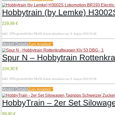
229,99 €
inkl. 19% gesetzlicher MwSt.
Zuletzt aktualisiert am: 8. August 2026 05:06
Modell Details
Zum Angebot
*
Spur N – Hobbytrain Rottenkr
104,30 €
inkl. 19% gesetzlicher MwSt.
Zuletzt aktualisiert am: 8. August 2026 05:06
Modell Details
Zum Angebot
*
HobbyTrain – 2er Set Silowag
99,90 €
inkl. 19% gesetzlicher MwSt.
Zuletzt aktualisiert am: 8. August 2026 05:06