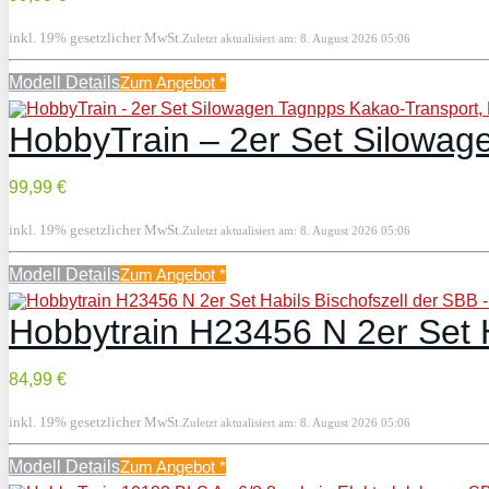
Modell Details
Zum Angebot
*
HobbyTrain – 2er Set Silowag
99,99 €
inkl. 19% gesetzlicher MwSt.
Zuletzt aktualisiert am: 8. August 2026 05:06
Modell Details
Zum Angebot
*
Hobbytrain H23456 N 2er Set H
84,99 €
inkl. 19% gesetzlicher MwSt.
Zuletzt aktualisiert am: 8. August 2026 05:06
Modell Details
Zum Angebot
*
HobbyTrain 10183 BLS Ae 6/8 