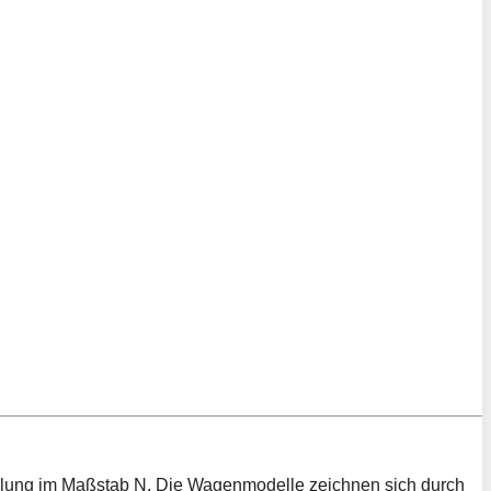
mlung im Maßstab N. Die Wagenmodelle zeichnen sich durch
 lassen sich authentische Zugkompositionen nachbilden, die