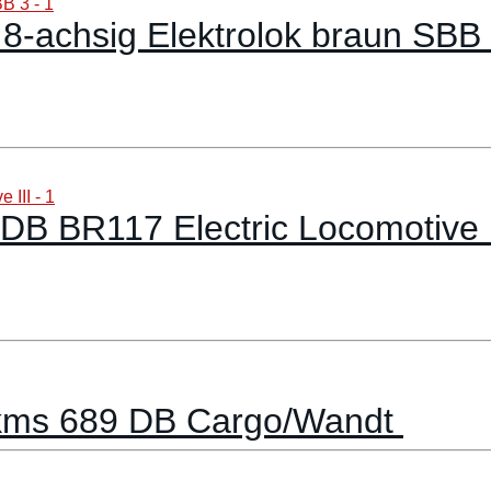
DB BR117 Electric Locomotive I
kkms 689 DB Cargo/Wandt
lowagen Uacs blau Lebensmittel