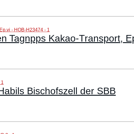
en Tagnpps Kakao-Transport, 
abils Bischofszell der SBB
8-achsig Elektrolok braun SBB