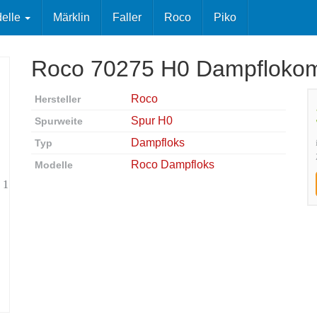
elle
Märklin
Faller
Roco
Piko
Roco 70275 H0 Dampflokom
Roco
Hersteller
Spur H0
Spurweite
Dampfloks
Typ
Roco Dampfloks
Modelle