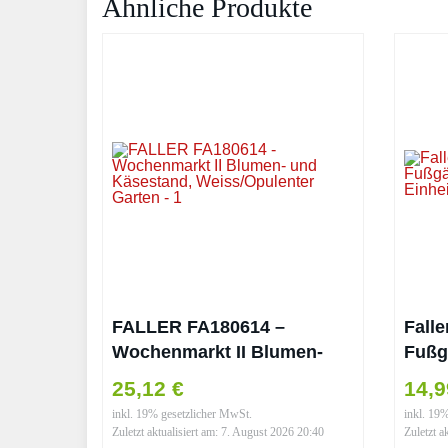
Ähnliche Produkte
FALLER FA180614 –
Falle
Wochenmarkt II Blumen-
Fußg
und Käsestand,
Einh
25,12 €
14,
Weiss/Opulenter Garten
inkl. 19% gesetzlicher MwSt.
inkl. 19
Zuletzt aktualisiert am: 7. August 2026 20:40
Zuletzt a