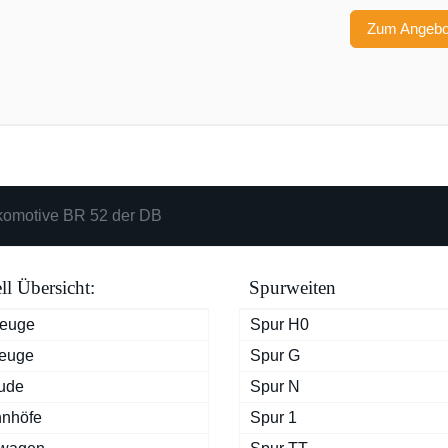
Zum Angeb
omotive BR 52 der DB
l Übersicht:
Spurweiten
zeuge
Spur H0
euge
Spur G
ude
Spur N
nhöfe
Spur 1