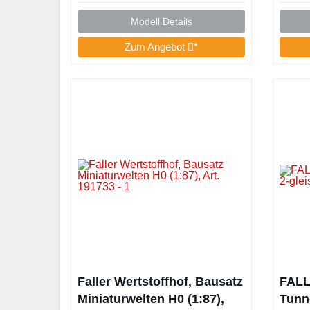
Modell Details
Zum Angebot
*
Faller Wertstoffhof, Bausatz
FALL
Miniaturwelten H0 (1:87),
Tunne