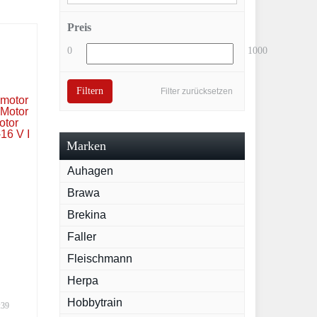
Preis
0
1000
Filtern
Filter zurücksetzen
Marken
Auhagen
Brawa
Brekina
Faller
Fleischmann
hör
Herpa
hn
eite
Hobbytrain
:39