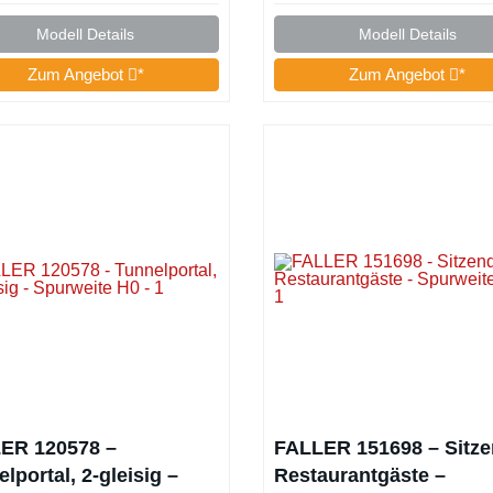
H0, TT, N I 12-16 V I
Universell einsetzbar
Modell Details
Modell Details
Zum Angebot
*
Zum Angebot
*
ER 120578 –
FALLER 151698 – Sitz
lportal, 2-gleisig –
Restaurantgäste –