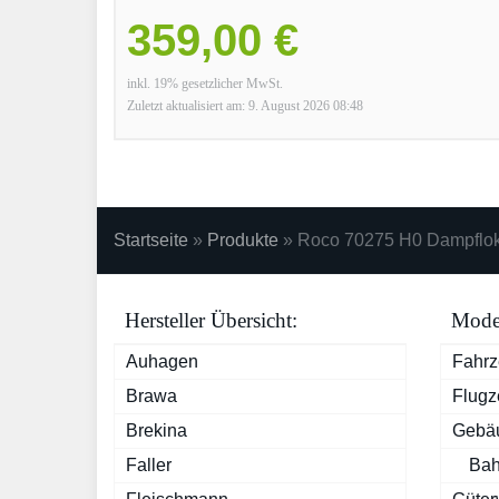
359,00 €
inkl. 19% gesetzlicher MwSt.
Zuletzt aktualisiert am: 9. August 2026 08:48
Startseite
»
Produkte
»
Roco 70275 H0 Dampflok
Hersteller Übersicht:
Model
Auhagen
Fahr
Brawa
Flugz
Brekina
Gebä
Faller
Bah