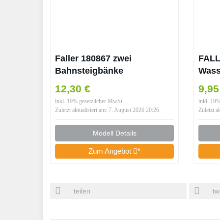
Faller 180867 zwei
FALL
Bahnsteigbänke
Wass
Bahnhofsbänke moderne
12,30 €
9,9
Wartebänke zum Bahnhof
inkl. 19% gesetzlicher MwSt.
inkl. 19
1:87 HO Spur H0 Neu
Zuletzt aktualisiert am: 7. August 2026 20:26
Zuletzt a
Modell Details
Zum Angebot
*
teilen
tw