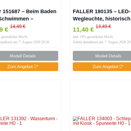
er 151687 – Beim Baden
FALLER 180135 – LED-
Schwimmen –
Wegleuchte, historisch
weite H0
warmweiß, 3 Stück – S
14,49 €
13,49 €
19 €
11,40 €
H0 – Lampen &
% gesetzlicher MwSt.
inkl. 19% gesetzlicher MwSt.
Beleuchtung für
ktualisiert am: 7. August 2026 20:26
Zuletzt aktualisiert am: 7. August 2026 20
Modelleisenbahnen –
Maßstab: 1:87
Modell Details
Modell Details
Zum Angebot
*
Zum Angebot
*