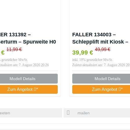
ER 131392 –
FALLER 134003 –
erturm – Spurweite H0
Schlepplift mit Kiosk –
Spurweite H0
11,99 €
49,99 €
5 €
39,99 €
% gesetzlicher MwSt.
inkl. 19% gesetzlicher MwSt.
ktualisiert am: 7. August 2026 20:26
Zuletzt aktualisiert am: 7. August 2026 20
Modell Details
Modell Details
Zum Angebot
*
Zum Angebot
*
eeten
mailen