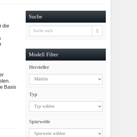
Suche
r die
s
r
Modell Filter
Hersteller
er
sten.
de Basis
Typ
Spurweite