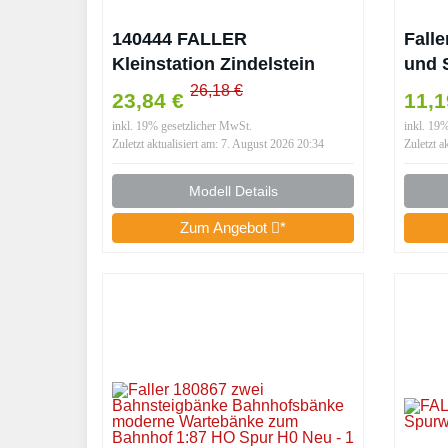
140444 FALLER
Fall
Kleinstation Zindelstein
und 
Modellbausatz mit 86
Spur
26,18 €
23,84 €
11,
Einzelteilen 202 x 102 x 75
inkl. 19% gesetzlicher MwSt.
inkl. 19
mm I Modelleisenbahn
Zuletzt aktualisiert am: 7. August 2026 20:34
Zuletzt a
Modell Details
Zum Angebot
*