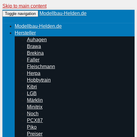
Skip to main content
Modellbau-Helden.de
Toggle navigation
Modellbau-Helden.de
Hersteller
Auhagen
Brawa
Brekina
Faller
Fleischmann
Herpa
Hobbytrain
Kibri
LGB
Märklin
Minitrix
Noch
PCX87
Piko
Preiser