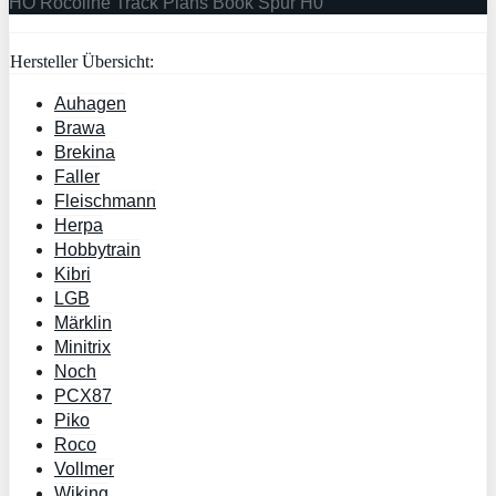
HO Rocoline Track Plans Book Spur H0
Hersteller Übersicht:
Auhagen
Brawa
Brekina
Faller
Fleischmann
Herpa
Hobbytrain
Kibri
LGB
Märklin
Minitrix
Noch
PCX87
Piko
Roco
Vollmer
Wiking