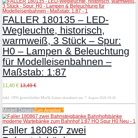
FALLER 180135 – LED-
Wegleuchte, historisch,
warmweiß, 3 Stück – Spur:
H0 – Lampen & Beleuchtung
für Modelleisenbahnen –
Maßstab: 1:87
11,40 €
13,49 €
inkl. 19% gesetzlicher MwSt.
Zuletzt aktualisiert am: 7. August 2026 20:26
Modell Details
Zum Angebot
*
Faller 180867 zwei