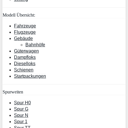
Modell Übersicht:
Fahrzeuge
Flugzeuge
Gebäude
Bahnhöfe
Güterwagen
Dampfloks
Dieselloks
Schienen
Startpackungen
Spurweiten
Spur H0
Spur G
Spur N
Spur 1
Spur TT