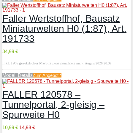
Faller Wertstoffhof, Bausatz
Miniaturwelten H0 (1:87), Art.
191733
34,99 €
inkl. 19% gesetzlicher MwSt.
Zuletzt aktualisiert am: 7. August 2026 20:39
Modell Details
Zum Angebot
*
FALLER 120578 –
Tunnelportal, 2-gleisig –
Spurweite H0
10,99 €
14,98 €