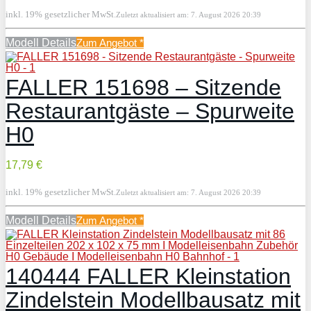
inkl. 19% gesetzlicher MwSt.
Zuletzt aktualisiert am: 7. August 2026 20:39
Modell Details
Zum Angebot
*
FALLER 151698 – Sitzende
Restaurantgäste – Spurweite
H0
17,79 €
inkl. 19% gesetzlicher MwSt.
Zuletzt aktualisiert am: 7. August 2026 20:39
Modell Details
Zum Angebot
*
140444 FALLER Kleinstation
Zindelstein Modellbausatz mit