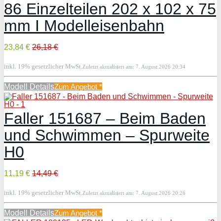
86 Einzelteilen 202 x 102 x 75
mm I Modelleisenbahn
23,84 €
26,18 €
inkl. 19% gesetzlicher MwSt.
Zuletzt aktualisiert am: 7. August 2026 20:34
Modell Details
Zum Angebot
*
Faller 151687 – Beim Baden
und Schwimmen – Spurweite
H0
11,19 €
14,49 €
inkl. 19% gesetzlicher MwSt.
Zuletzt aktualisiert am: 7. August 2026 20:26
Modell Details
Zum Angebot
*