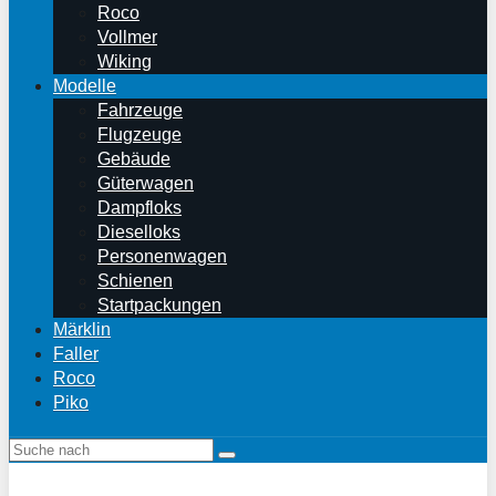
Roco
Vollmer
Wiking
Modelle
Fahrzeuge
Flugzeuge
Gebäude
Güterwagen
Dampfloks
Dieselloks
Personenwagen
Schienen
Startpackungen
Märklin
Faller
Roco
Piko