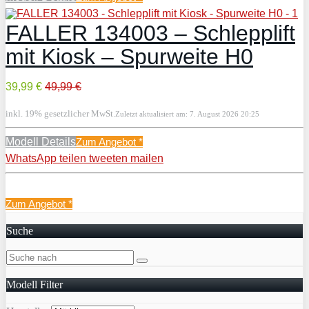
FALLER 134003 – Schlepplift
mit Kiosk – Spurweite H0
39,99 €
49,99 €
inkl. 19% gesetzlicher MwSt.
Zuletzt aktualisiert am: 7. August 2026 20:25
Modell Details
Zum Angebot
*
WhatsApp
teilen
tweeten
mailen
Zum Angebot
*
Suche
Modell Filter