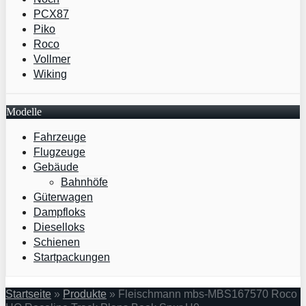
PCX87
Piko
Roco
Vollmer
Wiking
Modelle
Fahrzeuge
Flugzeuge
Gebäude
Bahnhöfe
Güterwagen
Dampfloks
Dieselloks
Schienen
Startpackungen
Startseite
»
Produkte
»
Fleischmann mbs-MBS167570 Roco