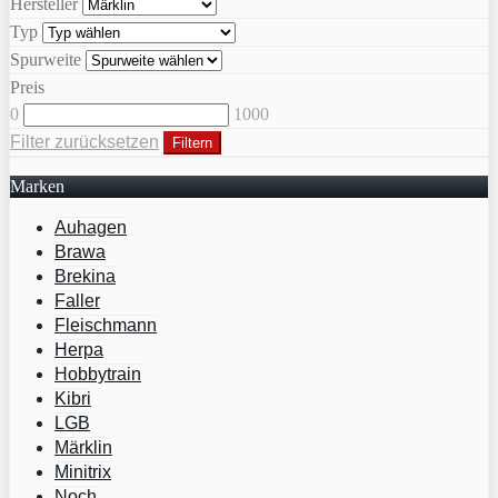
Hersteller
Typ
Spurweite
Preis
0
1000
Filter zurücksetzen
Filtern
Marken
Auhagen
Brawa
Brekina
Faller
Fleischmann
Herpa
Hobbytrain
Kibri
LGB
Märklin
Minitrix
Noch