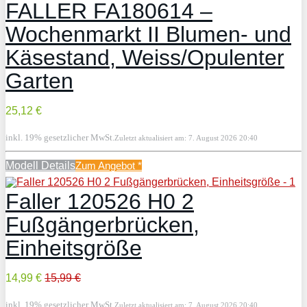
FALLER FA180614 –
Wochenmarkt II Blumen- und
Käsestand, Weiss/Opulenter
Garten
25,12 €
inkl. 19% gesetzlicher MwSt.
Zuletzt aktualisiert am: 7. August 2026 20:40
Modell Details
Zum Angebot
*
Faller 120526 H0 2
Fußgängerbrücken,
Einheitsgröße
14,99 €
15,99 €
inkl. 19% gesetzlicher MwSt.
Zuletzt aktualisiert am: 7. August 2026 20:40