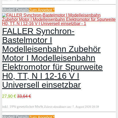
Modell Details
Zum Angebot
*
FALLER Synchron-
Bastelmotor I
Modelleisenbahn Zubehör
Motor I Modelleisenbahn
Elektromotor für Spurweite
H0, TT, N I 12-16 V I
Universell einsetzbar
27,90 €
33,64 €
inkl. 19% gesetzlicher MwSt.
Zuletzt aktualisiert am: 7. August 2026 20:39
Modell Details
Zum Angebot
*