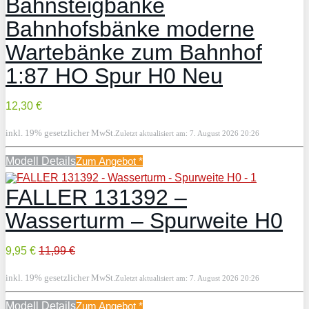
Bahnsteigbänke
Bahnhofsbänke moderne
Wartebänke zum Bahnhof
1:87 HO Spur H0 Neu
12,30 €
inkl. 19% gesetzlicher MwSt.
Zuletzt aktualisiert am: 7. August 2026 20:26
Modell Details
Zum Angebot
*
FALLER 131392 –
Wasserturm – Spurweite H0
9,95 €
11,99 €
inkl. 19% gesetzlicher MwSt.
Zuletzt aktualisiert am: 7. August 2026 20:26
Modell Details
Zum Angebot
*