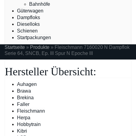
Bahnhöfe
Güterwagen
Dampfloks
Dieselloks
Schienen
Startpackungen
Startseite
»
Produkte
»
Fleischmann 7160020 N Dampflok
Serie 64, SNCB, Ep. III Spur N Epoche III
Hersteller Übersicht:
Auhagen
Brawa
Brekina
Faller
Fleischmann
Herpa
Hobbytrain
Kibri