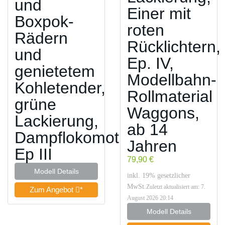
und
Einer mit
Boxpok-
roten
Rädern
Rücklichtern,
und
Ep. IV,
genietetem
Modellbahn-
Kohletender,
Rollmaterial
grüne
Waggons,
Lackierung,
ab 14
Dampflokomotive
Jahren
Ep III
79,90 €
Modell Details
inkl. 19% gesetzlicher
MwSt.
Zuletzt aktualisiert am: 7.
Zum Angebot
*
August 2026 20:14
Modell Details