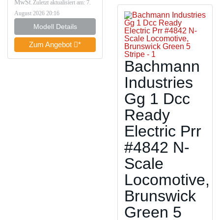
MwSt.
Zuletzt aktualisiert am: 7.
August 2026 20:16
Modell Details
Zum Angebot
*
Bachmann
Industries
Gg 1 Dcc
Ready
Electric Prr
#4842 N-
Scale
Locomotive,
Brunswick
Green 5