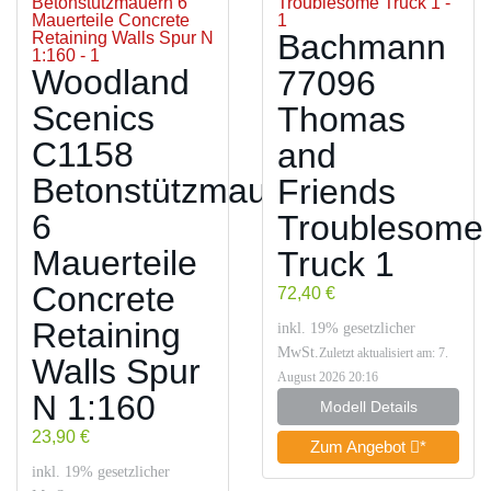
Bachmann
Woodland
77096
Scenics
Thomas
C1158
and
Betonstützmauern
Friends
6
Troublesome
Mauerteile
Truck 1
Concrete
72,40 €
Retaining
inkl. 19% gesetzlicher
MwSt.
Zuletzt aktualisiert am: 7.
Walls Spur
August 2026 20:16
N 1:160
Modell Details
23,90 €
Zum Angebot
*
inkl. 19% gesetzlicher