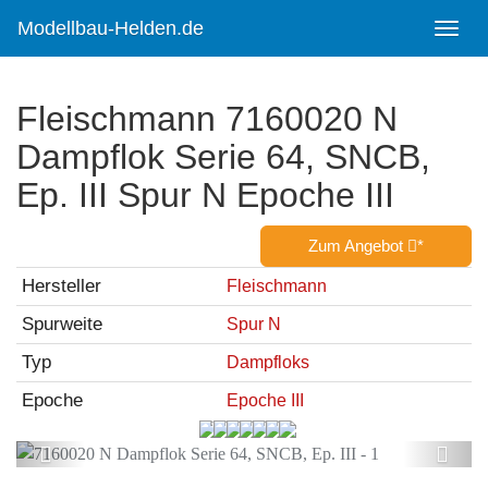
Skip
to
Modellbau-Helden.de
Toggl
main
navig
content
Fleischmann 7160020 N
Dampflok Serie 64, SNCB,
Ep. III Spur N Epoche III
Zum Angebot
*
Hersteller
Fleischmann
Spurweite
Spur N
Typ
Dampfloks
Epoche
Epoche III