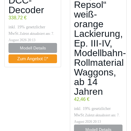
DCC-
Repsol“
Decoder
weiß-
338,72 €
orange
inkl. 19% gesetzlicher
Lackierung,
MwSt.
Zuletzt aktualisiert am: 7.
Ep. III-IV,
August 2026 20:13
Modell Details
Modellbahn-
Zum Angebot
*
Rollmaterial
Waggons,
ab 14
Jahren
42,46 €
inkl. 19% gesetzlicher
MwSt.
Zuletzt aktualisiert am: 7.
August 2026 20:13
Modell Details