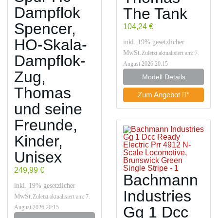
Dampflok
The Tank
Spencer,
104,24 €
HO-Skala-
inkl. 19% gesetzlicher
MwSt.
Zuletzt aktualisiert am: 7.
Dampflok-
August 2026 20:15
Zug,
Modell Details
Thomas
Zum Angebot
*
und seine
Freunde,
Kinder,
Unisex
249,99 €
Bachmann
inkl. 19% gesetzlicher
Industries
MwSt.
Zuletzt aktualisiert am: 7.
Gg 1 Dcc
August 2026 20:15