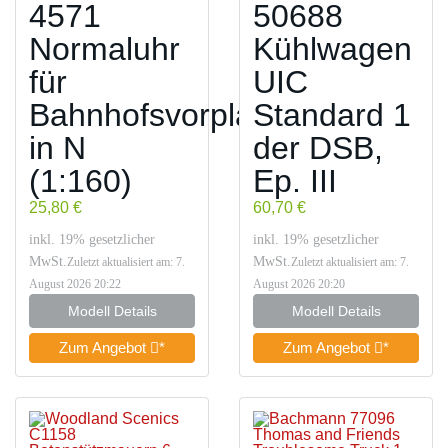
4571
50688
Normaluhr
Kühlwagen
für
UIC
Bahnhofsvorplatz
Standard 1
in N
der DSB,
(1:160)
Ep. III
25,80 €
60,70 €
inkl. 19% gesetzlicher
inkl. 19% gesetzlicher
MwSt.
MwSt.
Zuletzt aktualisiert am: 7.
Zuletzt aktualisiert am: 7.
August 2026 20:22
August 2026 20:20
Modell Details
Modell Details
Zum Angebot
*
Zum Angebot
*