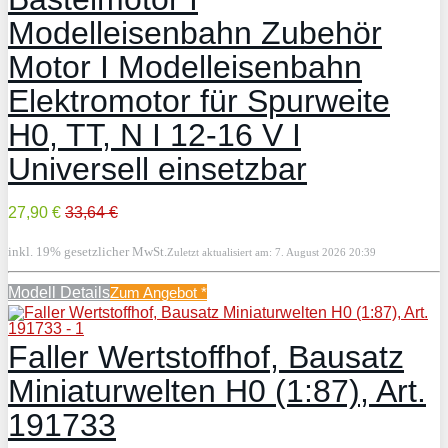
Modelleisenbahn Zubehör
Motor I Modelleisenbahn
Elektromotor für Spurweite
H0, TT, N I 12-16 V I
Universell einsetzbar
27,90 €
33,64 €
inkl. 19% gesetzlicher MwSt.
Zuletzt aktualisiert am: 7. August 2026 20:39
Modell Details
Zum Angebot
*
Faller Wertstoffhof, Bausatz
Miniaturwelten H0 (1:87), Art.
191733