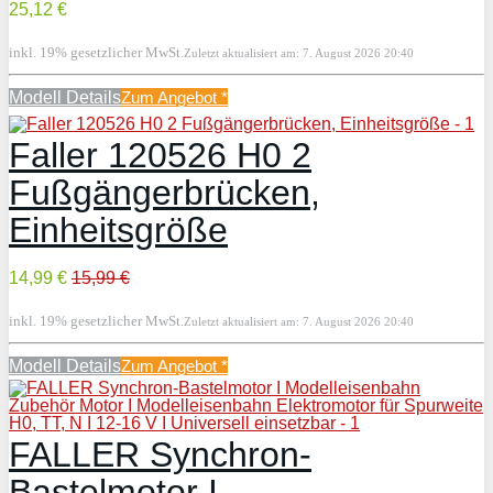
25,12 €
inkl. 19% gesetzlicher MwSt.
Zuletzt aktualisiert am: 7. August 2026 20:40
Modell Details
Zum Angebot
*
Faller 120526 H0 2
Fußgängerbrücken,
Einheitsgröße
14,99 €
15,99 €
inkl. 19% gesetzlicher MwSt.
Zuletzt aktualisiert am: 7. August 2026 20:40
Modell Details
Zum Angebot
*
FALLER Synchron-
Bastelmotor I