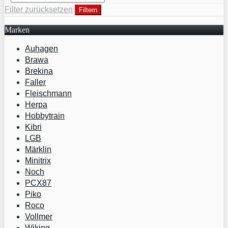
Filter zurücksetzen
Filtern
Marken
Auhagen
Brawa
Brekina
Faller
Fleischmann
Herpa
Hobbytrain
Kibri
LGB
Märklin
Minitrix
Noch
PCX87
Piko
Roco
Vollmer
Wiking