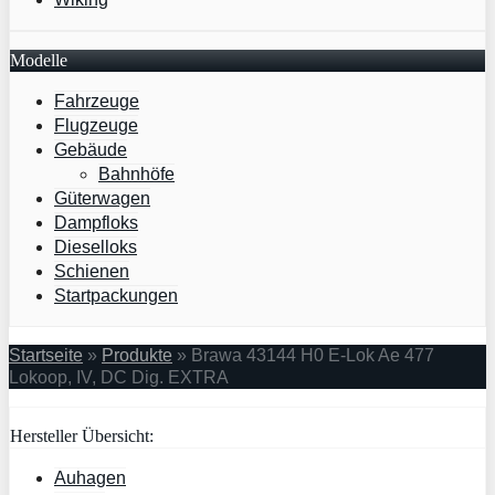
Modelle
Fahrzeuge
Flugzeuge
Gebäude
Bahnhöfe
Güterwagen
Dampfloks
Dieselloks
Schienen
Startpackungen
Startseite
»
Produkte
»
Brawa 43144 H0 E-Lok Ae 477
Lokoop, IV, DC Dig. EXTRA
Hersteller Übersicht:
Auhagen