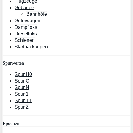
Flugzeuge
Gebäude
Bahnhöfe
Güterwagen
Dampfloks
Dieselloks
Schienen
Startpackungen
Spurweiten
Spur H0
Spur G
Spur N
Spur 1
Spur TT
Spur Z
Epochen