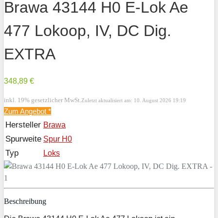
Brawa 43144 H0 E-Lok Ae
477 Lokoop, IV, DC Dig.
EXTRA
348,89 €
inkl. 19% gesetzlicher MwSt.
Zuletzt aktualisiert am: 10. August 2026 19:19
Zum Angebot
*
Hersteller
Brawa
Spurweite
Spur H0
Typ
Loks
Beschreibung