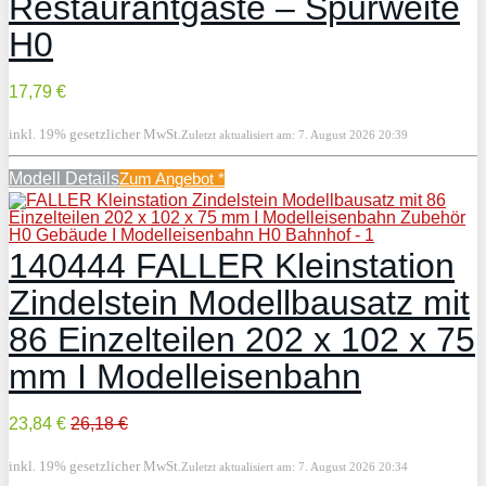
Restaurantgäste – Spurweite
H0
17,79 €
inkl. 19% gesetzlicher MwSt.
Zuletzt aktualisiert am: 7. August 2026 20:39
Modell Details
Zum Angebot
*
140444 FALLER Kleinstation
Zindelstein Modellbausatz mit
86 Einzelteilen 202 x 102 x 75
mm I Modelleisenbahn
23,84 €
26,18 €
inkl. 19% gesetzlicher MwSt.
Zuletzt aktualisiert am: 7. August 2026 20:34