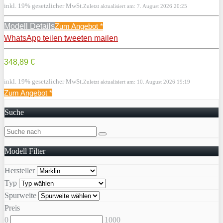
inkl. 19% gesetzlicher MwSt.
Zuletzt aktualisiert am: 7. August 2026 20:25
Modell Details
Zum Angebot
*
WhatsApp
teilen
tweeten
mailen
348,89 €
inkl. 19% gesetzlicher MwSt.
Zuletzt aktualisiert am: 10. August 2026 19:19
Zum Angebot
*
Suche
Modell Filter
Hersteller
Typ
Spurweite
Preis
0
1000