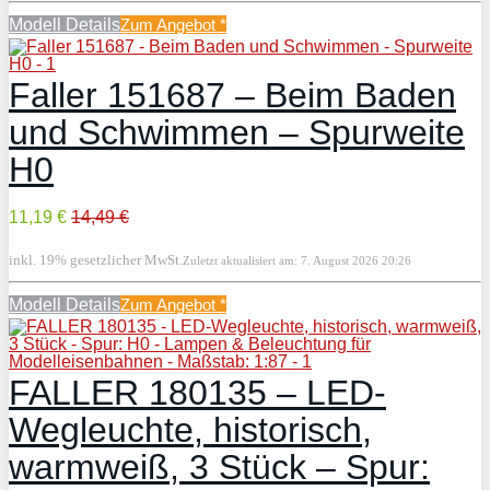
Modell Details
Zum Angebot
*
Faller 151687 – Beim Baden
und Schwimmen – Spurweite
H0
11,19 €
14,49 €
inkl. 19% gesetzlicher MwSt.
Zuletzt aktualisiert am: 7. August 2026 20:26
Modell Details
Zum Angebot
*
FALLER 180135 – LED-
Wegleuchte, historisch,
warmweiß, 3 Stück – Spur: