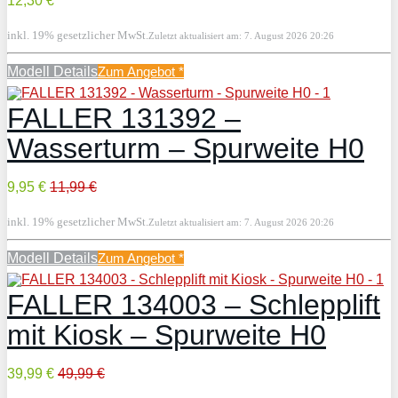
12,30 €
inkl. 19% gesetzlicher MwSt.
Zuletzt aktualisiert am: 7. August 2026 20:26
Modell Details
Zum Angebot
*
FALLER 131392 –
Wasserturm – Spurweite H0
9,95 €
11,99 €
inkl. 19% gesetzlicher MwSt.
Zuletzt aktualisiert am: 7. August 2026 20:26
Modell Details
Zum Angebot
*
FALLER 134003 – Schlepplift
mit Kiosk – Spurweite H0
39,99 €
49,99 €