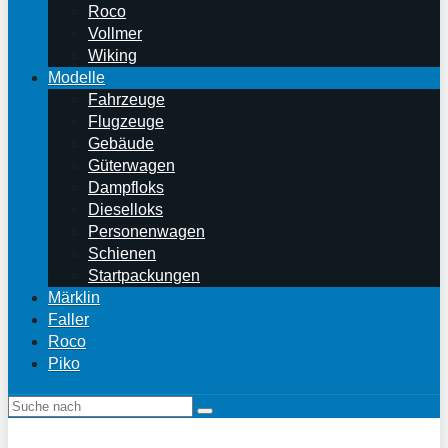
Roco
Vollmer
Wiking
Modelle
Fahrzeuge
Flugzeuge
Gebäude
Güterwagen
Dampfloks
Dieselloks
Personenwagen
Schienen
Startpackungen
Märklin
Faller
Roco
Piko