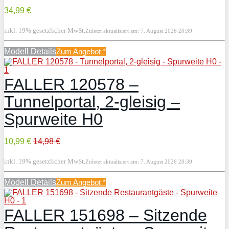
34,99 €
inkl. 19% gesetzlicher MwSt.
Zuletzt aktualisiert am: 7. August 2026 20:39
Modell Details
Zum Angebot
*
FALLER 120578 –
Tunnelportal, 2-gleisig –
Spurweite H0
10,99 €
14,98 €
inkl. 19% gesetzlicher MwSt.
Zuletzt aktualisiert am: 7. August 2026 20:39
Modell Details
Zum Angebot
*
FALLER 151698 – Sitzende