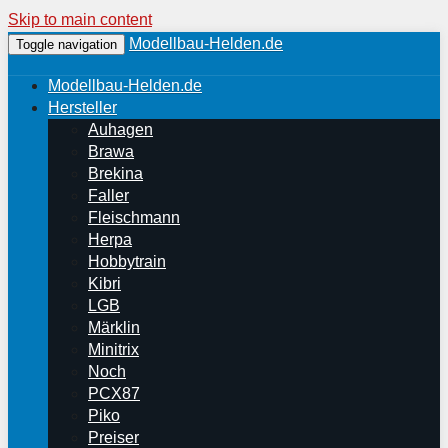
Skip to main content
Modellbau-Helden.de
Toggle navigation
Modellbau-Helden.de
Hersteller
Auhagen
Brawa
Brekina
Faller
Fleischmann
Herpa
Hobbytrain
Kibri
LGB
Märklin
Minitrix
Noch
PCX87
Piko
Preiser