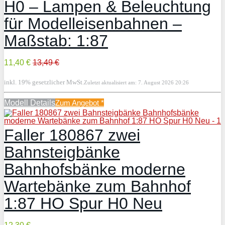
H0 – Lampen & Beleuchtung
für Modelleisenbahnen –
Maßstab: 1:87
11,40 €
13,49 €
inkl. 19% gesetzlicher MwSt.
Zuletzt aktualisiert am: 7. August 2026 20:26
Modell Details
Zum Angebot
*
Faller 180867 zwei
Bahnsteigbänke
Bahnhofsbänke moderne
Wartebänke zum Bahnhof
1:87 HO Spur H0 Neu