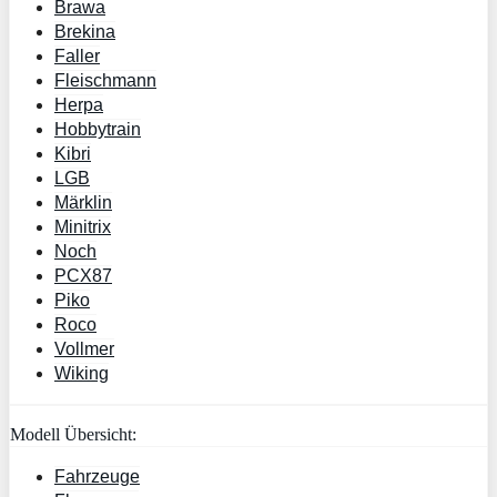
Brawa
Brekina
Faller
Fleischmann
Herpa
Hobbytrain
Kibri
LGB
Märklin
Minitrix
Noch
PCX87
Piko
Roco
Vollmer
Wiking
Modell Übersicht:
Fahrzeuge