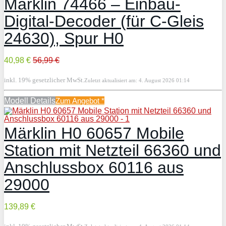
Märklin 74466 – Einbau-
Digital-Decoder (für C-Gleis
24630), Spur H0
40,98 €
56,99 €
inkl. 19% gesetzlicher MwSt.
Zuletzt aktualisiert am: 4. August 2026 01:14
Modell Details
Zum Angebot
*
Märklin H0 60657 Mobile
Station mit Netzteil 66360 und
Anschlussbox 60116 aus
29000
139,89 €