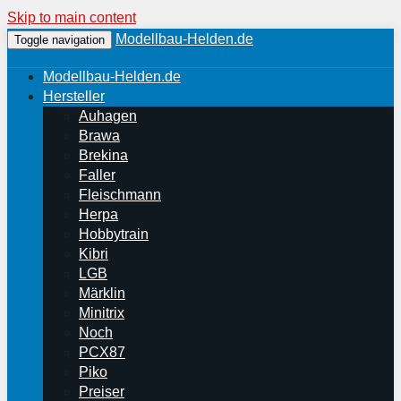
Skip to main content
Modellbau-Helden.de
Toggle navigation
Modellbau-Helden.de
Hersteller
Auhagen
Brawa
Brekina
Faller
Fleischmann
Herpa
Hobbytrain
Kibri
LGB
Märklin
Minitrix
Noch
PCX87
Piko
Preiser