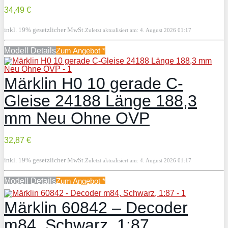
34,49 €
inkl. 19% gesetzlicher MwSt.
Zuletzt aktualisiert am: 4. August 2026 01:17
Modell Details
Zum Angebot
*
Märklin H0 10 gerade C-
Gleise 24188 Länge 188,3
mm Neu Ohne OVP
32,87 €
inkl. 19% gesetzlicher MwSt.
Zuletzt aktualisiert am: 4. August 2026 01:17
Modell Details
Zum Angebot
*
Märklin 60842 – Decoder
m84, Schwarz, 1:87