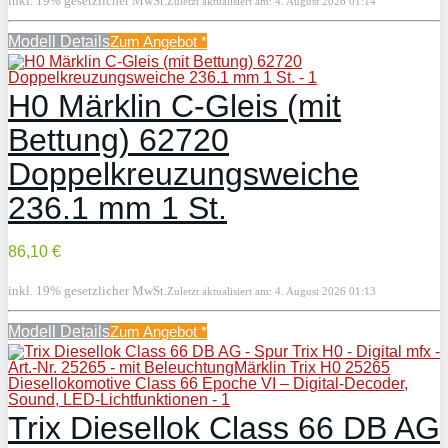
inkl. 19% gesetzlicher MwSt.
Zuletzt aktualisiert am: 4. August 2026 01:14
Modell Details
Zum Angebot
*
H0 Märklin C-Gleis (mit
Bettung) 62720
Doppelkreuzungsweiche
236.1 mm 1 St.
86,10 €
inkl. 19% gesetzlicher MwSt.
Zuletzt aktualisiert am: 4. August 2026 01:13
Modell Details
Zum Angebot
*
Trix Diesellok Class 66 DB AG