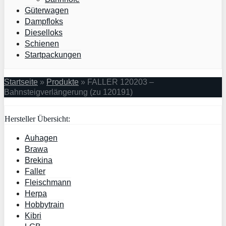
Güterwagen
Dampfloks
Dieselloks
Schienen
Startpackungen
Startseite
»
Produkte
»
FALLER 120203 –
Bahnsteigverlängerung (zu 120191)
Hersteller Übersicht:
Auhagen
Brawa
Brekina
Faller
Fleischmann
Herpa
Hobbytrain
Kibri