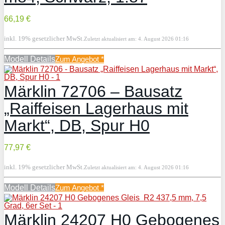
66,19 €
inkl. 19% gesetzlicher MwSt.
Zuletzt aktualisiert am: 4. August 2026 01:16
Modell Details
Zum Angebot
*
Märklin 72706 – Bausatz
„Raiffeisen Lagerhaus mit
Markt“, DB, Spur H0
77,97 €
inkl. 19% gesetzlicher MwSt.
Zuletzt aktualisiert am: 4. August 2026 01:16
Modell Details
Zum Angebot
*
Märklin 24207 H0 Gebogenes