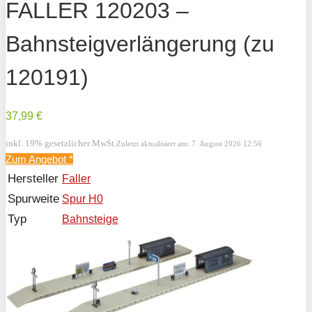
FALLER 120203 –
Bahnsteigverlängerung (zu
120191)
37,99 €
inkl. 19% gesetzlicher MwSt.
Zuletzt aktualisiert am: 7. August 2026 12:56
Zum Angebot
*
Hersteller
Faller
Spurweite
Spur H0
Typ
Bahnsteige