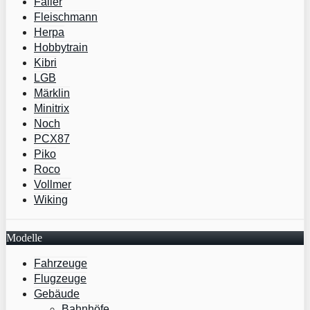
Faller
Fleischmann
Herpa
Hobbytrain
Kibri
LGB
Märklin
Minitrix
Noch
PCX87
Piko
Roco
Vollmer
Wiking
Modelle
Fahrzeuge
Flugzeuge
Gebäude
Bahnhöfe