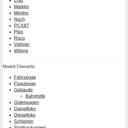
LGB
Märklin
Minitrix
Noch
PCX87
Piko
Roco
Vollmer
Wiking
Modell Übersicht:
Fahrzeuge
Flugzeuge
Gebäude
Bahnhöfe
Güterwagen
Dampfloks
Dieselloks
Schienen
Startpackungen