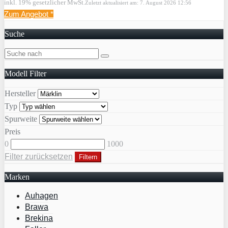
inkl. 19% gesetzlicher MwSt.
Zuletzt aktualisiert am: 7. August 2026 12:56
Zum Angebot
*
Suche
Modell Filter
Hersteller
Typ
Spurweite
Preis
0
1000
Filter zurücksetzen
Filtern
Marken
Auhagen
Brawa
Brekina