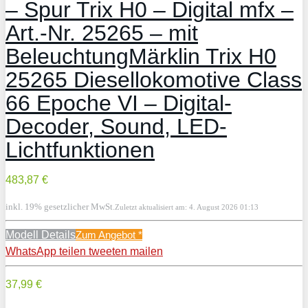
– Spur Trix H0 – Digital mfx –
Art.-Nr. 25265 – mit
BeleuchtungMärklin Trix H0
25265 Diesellokomotive Class
66 Epoche VI – Digital-
Decoder, Sound, LED-
Lichtfunktionen
483,87 €
inkl. 19% gesetzlicher MwSt.
Zuletzt aktualisiert am: 4. August 2026 01:13
Modell Details
Zum Angebot
*
WhatsApp
teilen
tweeten
mailen
37,99 €