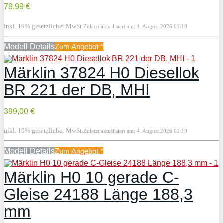
79,99 €
inkl. 19% gesetzlicher MwSt.
Zuletzt aktualisiert am: 4. August 2026 01:19
Modell Details
Zum Angebot
*
Märklin 37824 H0 Diesellok
BR 221 der DB, MHI
399,00 €
inkl. 19% gesetzlicher MwSt.
Zuletzt aktualisiert am: 4. August 2026 01:19
Modell Details
Zum Angebot
*
Märklin H0 10 gerade C-
Gleise 24188 Länge 188,3
mm