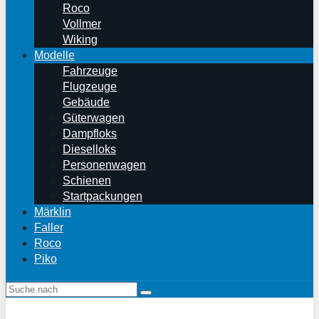
Roco
Vollmer
Wiking
Modelle
Fahrzeuge
Flugzeuge
Gebäude
Güterwagen
Dampfloks
Dieselloks
Personenwagen
Schienen
Startpackungen
Märklin
Faller
Roco
Piko