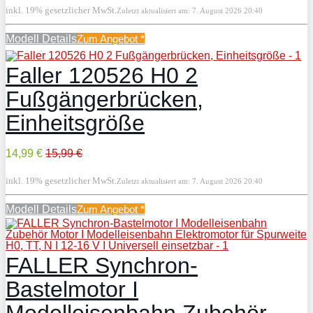
inkl. 19% gesetzlicher MwSt.
Zuletzt aktualisiert am: 7. August 2026 20:40
Modell Details
Zum Angebot
*
Faller 120526 H0 2
Fußgängerbrücken,
Einheitsgröße
14,99 €
15,99 €
inkl. 19% gesetzlicher MwSt.
Zuletzt aktualisiert am: 7. August 2026 20:40
Modell Details
Zum Angebot
*
FALLER Synchron-
Bastelmotor I
Modelleisenbahn Zubehör