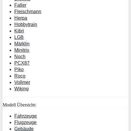
Faller
Fleischmann
Herpa
Hobbytrain
Kibri
LGB
Märklin
Minitrix
Noch
PCX87
Piko
Roco
Vollmer
Wiking
Modell Übersicht:
Fahrzeuge
Flugzeuge
Gebäude