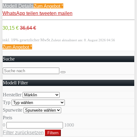
Modell Details
Zum Angebot
*
WhatsApp
teilen
tweeten
mailen
30,15 €
36,64 €
inkl. 19% gesetzlicher MwSt.
Zuletzt aktualisiert am: 8. August 2026 04:56
Zum Angebot
*
Suche
Modell Filter
Hersteller
Typ
Spurweite
Preis
0
1000
Filter zurücksetzen
Filtern