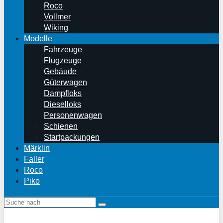
Roco
Vollmer
Wiking
Modelle
Fahrzeuge
Flugzeuge
Gebäude
Güterwagen
Dampfloks
Dieselloks
Personenwagen
Schienen
Startpackungen
Märklin
Faller
Roco
Piko