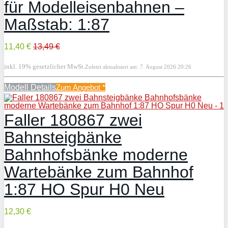
für Modelleisenbahnen –
Maßstab: 1:87
11,40 €
13,49 €
inkl. 19% gesetzlicher MwSt.
Zuletzt aktualisiert am: 7. August 2026 20:26
Modell Details
Zum Angebot
*
Faller 180867 zwei
Bahnsteigbänke
Bahnhofsbänke moderne
Wartebänke zum Bahnhof
1:87 HO Spur H0 Neu
12,30 €