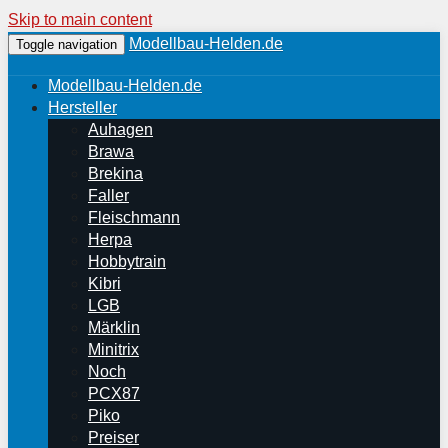
Skip to main content
Modellbau-Helden.de
Toggle navigation
Modellbau-Helden.de
Hersteller
Auhagen
Brawa
Brekina
Faller
Fleischmann
Herpa
Hobbytrain
Kibri
LGB
Märklin
Minitrix
Noch
PCX87
Piko
Preiser