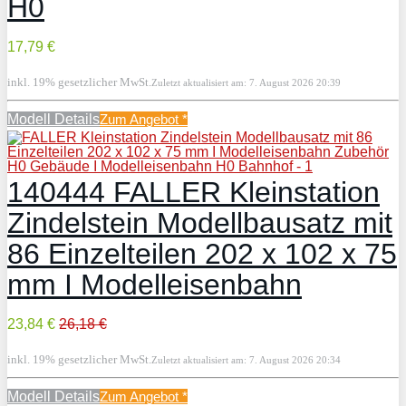
H0
17,79 €
inkl. 19% gesetzlicher MwSt.
Zuletzt aktualisiert am: 7. August 2026 20:39
Modell Details
Zum Angebot
*
140444 FALLER Kleinstation
Zindelstein Modellbausatz mit
86 Einzelteilen 202 x 102 x 75
mm I Modelleisenbahn
23,84 €
26,18 €
inkl. 19% gesetzlicher MwSt.
Zuletzt aktualisiert am: 7. August 2026 20:34
Modell Details
Zum Angebot
*