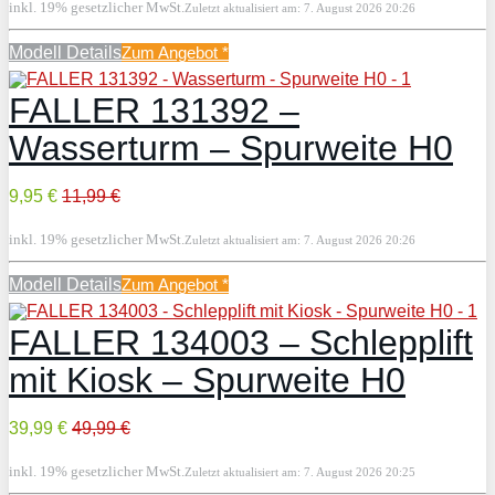
inkl. 19% gesetzlicher MwSt.
Zuletzt aktualisiert am: 7. August 2026 20:26
Modell Details
Zum Angebot
*
FALLER 131392 –
Wasserturm – Spurweite H0
9,95 €
11,99 €
inkl. 19% gesetzlicher MwSt.
Zuletzt aktualisiert am: 7. August 2026 20:26
Modell Details
Zum Angebot
*
FALLER 134003 – Schlepplift
mit Kiosk – Spurweite H0
39,99 €
49,99 €
inkl. 19% gesetzlicher MwSt.
Zuletzt aktualisiert am: 7. August 2026 20:25