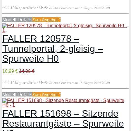
inkl. 19% gesetzlicher MwSt.
Zuletzt aktualisiert am: 7. August 2026 20:39
Modell Details
Zum Angebot
*
FALLER 120578 –
Tunnelportal, 2-gleisig –
Spurweite H0
10,99 €
14,98 €
inkl. 19% gesetzlicher MwSt.
Zuletzt aktualisiert am: 7. August 2026 20:39
Modell Details
Zum Angebot
*
FALLER 151698 – Sitzende
Restaurantgäste – Spurweite