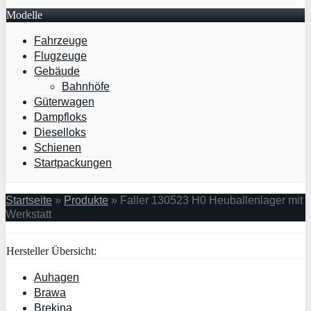
Modelle
Fahrzeuge
Flugzeuge
Gebäude
Bahnhöfe
Güterwagen
Dampfloks
Dieselloks
Schienen
Startpackungen
Startseite
»
Produkte
»
Faller 130523 H0 Heuballenlager mit
Werkstatt
Hersteller Übersicht:
Auhagen
Brawa
Brekina