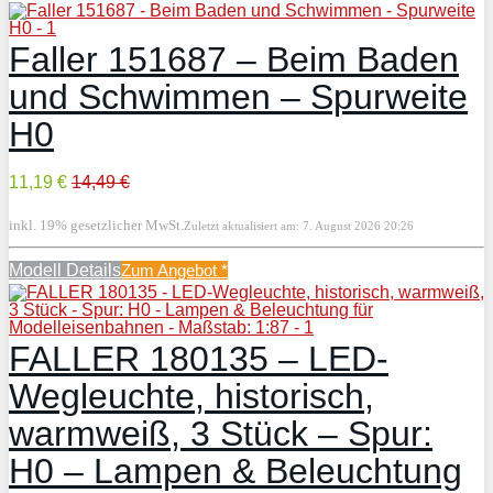
Faller 151687 – Beim Baden
und Schwimmen – Spurweite
H0
11,19 €
14,49 €
inkl. 19% gesetzlicher MwSt.
Zuletzt aktualisiert am: 7. August 2026 20:26
Modell Details
Zum Angebot
*
FALLER 180135 – LED-
Wegleuchte, historisch,
warmweiß, 3 Stück – Spur:
H0 – Lampen & Beleuchtung