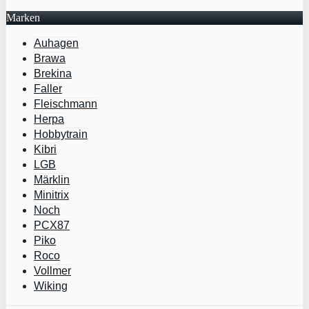
Marken
Auhagen
Brawa
Brekina
Faller
Fleischmann
Herpa
Hobbytrain
Kibri
LGB
Märklin
Minitrix
Noch
PCX87
Piko
Roco
Vollmer
Wiking