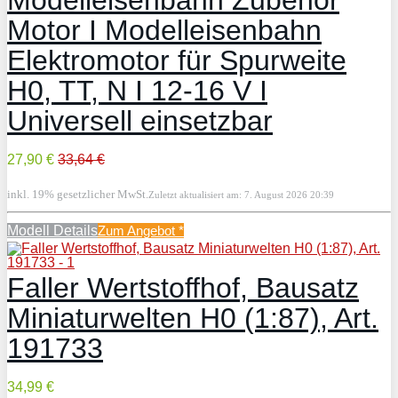
Motor I Modelleisenbahn
Elektromotor für Spurweite
H0, TT, N I 12-16 V I
Universell einsetzbar
27,90 €
33,64 €
inkl. 19% gesetzlicher MwSt.
Zuletzt aktualisiert am: 7. August 2026 20:39
Modell Details
Zum Angebot
*
Faller Wertstoffhof, Bausatz
Miniaturwelten H0 (1:87), Art.
191733
34,99 €