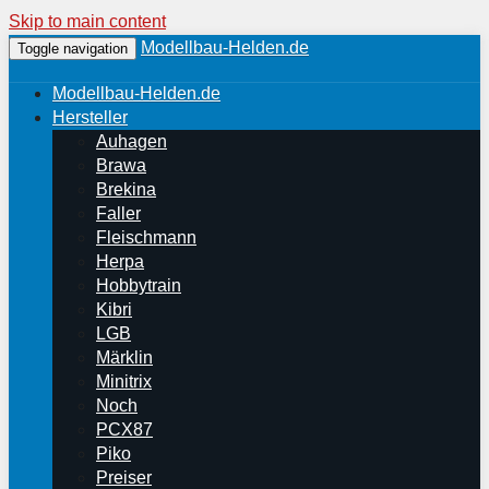
Skip to main content
Modellbau-Helden.de
Toggle navigation
Modellbau-Helden.de
Hersteller
Auhagen
Brawa
Brekina
Faller
Fleischmann
Herpa
Hobbytrain
Kibri
LGB
Märklin
Minitrix
Noch
PCX87
Piko
Preiser