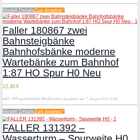
Modell Details
Zum Angebot
*
Faller 180867 zwei
Bahnsteigbänke
Bahnhofsbänke moderne
Wartebänke zum Bahnhof
1:87 HO Spur H0 Neu
12,30 €
inkl. 19% gesetzlicher MwSt.
Zuletzt aktualisiert am: 7. August 2026 20:26
Modell Details
Zum Angebot
*
FALLER 131392 –
Wasserturm – Spurweite H0