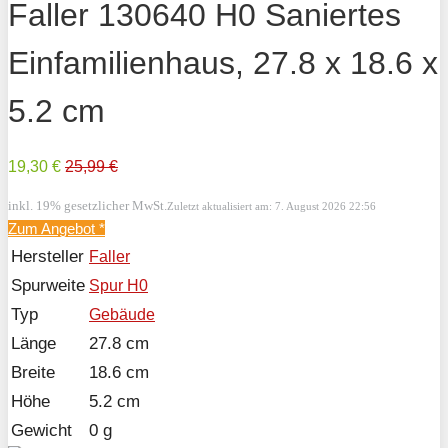
Faller 130640 H0 Saniertes
Einfamilienhaus, 27.8 x 18.6 x
5.2 cm
19,30 €
25,99 €
inkl. 19% gesetzlicher MwSt.
Zuletzt aktualisiert am: 7. August 2026 22:56
Zum Angebot
*
Hersteller
Faller
Spurweite
Spur H0
Typ
Gebäude
Länge
27.8 cm
Breite
18.6 cm
Höhe
5.2 cm
Gewicht
0 g