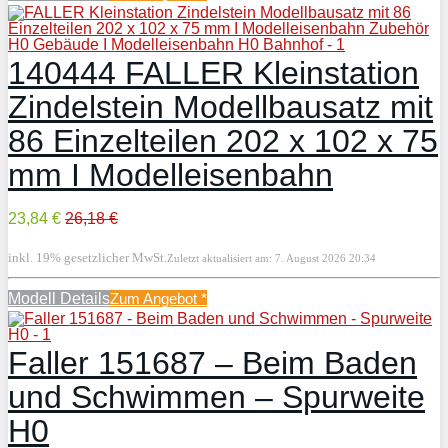
140444 FALLER Kleinstation
Zindelstein Modellbausatz mit
86 Einzelteilen 202 x 102 x 75
mm I Modelleisenbahn
23,84 €
26,18 €
inkl. 19% gesetzlicher MwSt.
Zuletzt aktualisiert am: 7. August 2026 20:34
Modell Details
Zum Angebot
*
Faller 151687 – Beim Baden
und Schwimmen – Spurweite
H0