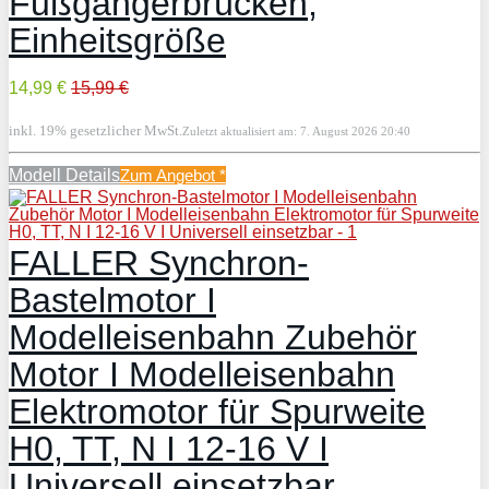
Fußgängerbrücken,
Einheitsgröße
14,99 €
15,99 €
inkl. 19% gesetzlicher MwSt.
Zuletzt aktualisiert am: 7. August 2026 20:40
Modell Details
Zum Angebot
*
FALLER Synchron-
Bastelmotor I
Modelleisenbahn Zubehör
Motor I Modelleisenbahn
Elektromotor für Spurweite
H0, TT, N I 12-16 V I
Universell einsetzbar