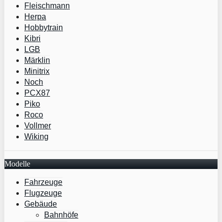
Fleischmann
Herpa
Hobbytrain
Kibri
LGB
Märklin
Minitrix
Noch
PCX87
Piko
Roco
Vollmer
Wiking
Modelle
Fahrzeuge
Flugzeuge
Gebäude
Bahnhöfe