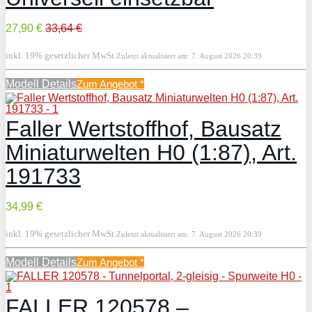
27,90 €
33,64 €
inkl. 19% gesetzlicher MwSt.
Zuletzt aktualisiert am: 7. August 2026 20:39
Modell Details
Zum Angebot
*
Faller Wertstoffhof, Bausatz
Miniaturwelten H0 (1:87), Art.
191733
34,99 €
inkl. 19% gesetzlicher MwSt.
Zuletzt aktualisiert am: 7. August 2026 20:39
Modell Details
Zum Angebot
*
FALLER 120578 –