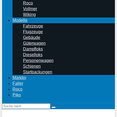
Roco
Vollmer
Wiking
Modelle
Fahrzeuge
Flugzeuge
Gebäude
Güterwagen
Dampfloks
Dieselloks
Personenwagen
Schienen
Startpackungen
Märklin
Faller
Roco
Piko