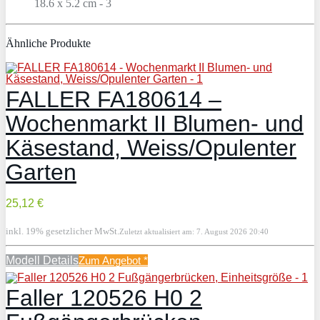
Ähnliche Produkte
FALLER FA180614 –
Wochenmarkt II Blumen- und
Käsestand, Weiss/Opulenter
Garten
25,12 €
inkl. 19% gesetzlicher MwSt.
Zuletzt aktualisiert am: 7. August 2026 20:40
Modell Details
Zum Angebot
*
Faller 120526 H0 2