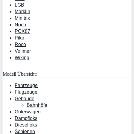
LGB
Märklin
Minitrix
Noch
PCX87
Piko
Roco
Vollmer
Wiking
Modell Übersicht:
Fahrzeuge
Flugzeuge
Gebäude
Bahnhöfe
Güterwagen
Dampfloks
Dieselloks
Schienen