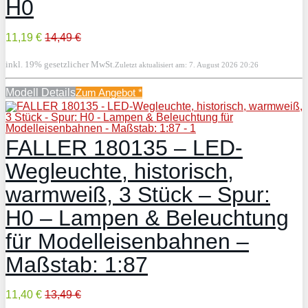
H0
11,19 €
14,49 €
inkl. 19% gesetzlicher MwSt.
Zuletzt aktualisiert am: 7. August 2026 20:26
Modell Details
Zum Angebot
*
FALLER 180135 – LED-
Wegleuchte, historisch,
warmweiß, 3 Stück – Spur:
H0 – Lampen & Beleuchtung
für Modelleisenbahnen –
Maßstab: 1:87
11,40 €
13,49 €