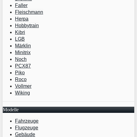
Faller
Fleischmann
Herpa
Hobbytrain
Kibri
LGB
Märklin
Minitrix
Noch
PCX87
Piko
Roco
Vollmer
Wiking
Modelle
Fahrzeuge
Flugzeuge
Gebäude