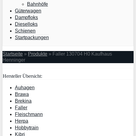
Bahnhöfe
Güterwagen
Dampfloks
Dieselloks
Schienen
Startpackungen
Startseite
»
Produkte
»
Faller 130704 H0 Kaufhaus
Henninger
Hersteller Übersicht:
Auhagen
Brawa
Brekina
Faller
Fleischmann
Herpa
Hobbytrain
Kibri