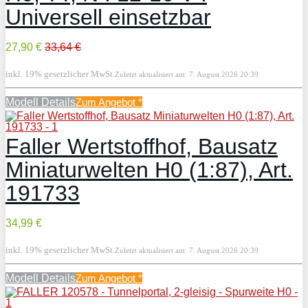
Universell einsetzbar
27,90 €
33,64 €
inkl. 19% gesetzlicher MwSt.
Zuletzt aktualisiert am: 7. August 2026 20:39
Modell Details
Zum Angebot
*
Faller Wertstoffhof, Bausatz
Miniaturwelten H0 (1:87), Art.
191733
34,99 €
inkl. 19% gesetzlicher MwSt.
Zuletzt aktualisiert am: 7. August 2026 20:39
Modell Details
Zum Angebot
*