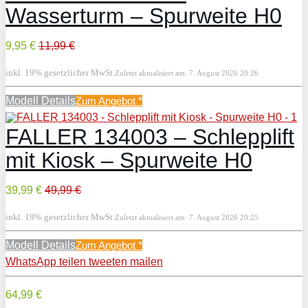
Wasserturm – Spurweite H0
9,95 €
11,99 €
inkl. 19% gesetzlicher MwSt.
Zuletzt aktualisiert am: 7. August 2026 20:26
Modell Details
Zum Angebot
*
FALLER 134003 – Schlepplift
mit Kiosk – Spurweite H0
39,99 €
49,99 €
inkl. 19% gesetzlicher MwSt.
Zuletzt aktualisiert am: 7. August 2026 20:25
Modell Details
Zum Angebot
*
WhatsApp
teilen
tweeten
mailen
64,99 €