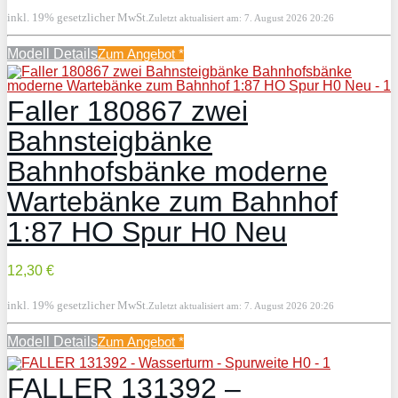
inkl. 19% gesetzlicher MwSt.
Zuletzt aktualisiert am: 7. August 2026 20:26
Modell Details
Zum Angebot
*
Faller 180867 zwei
Bahnsteigbänke
Bahnhofsbänke moderne
Wartebänke zum Bahnhof
1:87 HO Spur H0 Neu
12,30 €
inkl. 19% gesetzlicher MwSt.
Zuletzt aktualisiert am: 7. August 2026 20:26
Modell Details
Zum Angebot
*
FALLER 131392 –