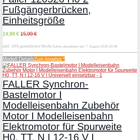
Fußgängerbrücken,
Einheitsgröße
14,99 €
15,99 €
inkl. 19% gesetzlicher MwSt.
Zuletzt aktualisiert am: 7. August 2026 20:40
Modell Details
Zum Angebot
*
FALLER Synchron-
Bastelmotor I
Modelleisenbahn Zubehör
Motor I Modelleisenbahn
Elektromotor für Spurweite
H0, TT, N I 12-16 V I