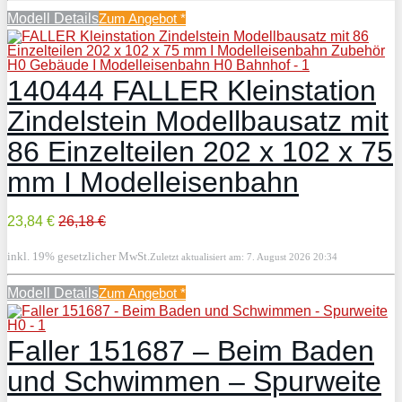
Modell Details
Zum Angebot
*
140444 FALLER Kleinstation
Zindelstein Modellbausatz mit
86 Einzelteilen 202 x 102 x 75
mm I Modelleisenbahn
23,84 €
26,18 €
inkl. 19% gesetzlicher MwSt.
Zuletzt aktualisiert am: 7. August 2026 20:34
Modell Details
Zum Angebot
*
Faller 151687 – Beim Baden
und Schwimmen – Spurweite