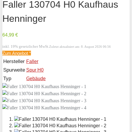
Faller 130704 H0 Kaufhaus
Henninger
64,99 €
inkl. 19% gesetzlicher MwSt.
Zuletzt aktualisiert am: 8. August 2026 06:56
Zum Angebot
*
Hersteller
Faller
Spurweite
Spur H0
Typ
Gebäude