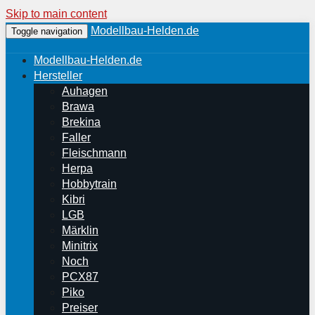
Skip to main content
Modellbau-Helden.de
Toggle navigation
Modellbau-Helden.de
Hersteller
Auhagen
Brawa
Brekina
Faller
Fleischmann
Herpa
Hobbytrain
Kibri
LGB
Märklin
Minitrix
Noch
PCX87
Piko
Preiser