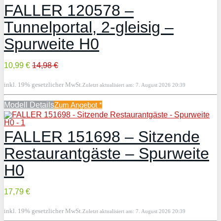
FALLER 120578 –
Tunnelportal, 2-gleisig –
Spurweite H0
10,99 €
14,98 €
inkl. 19% gesetzlicher MwSt.
Zuletzt aktualisiert am: 7. August 2026 20:39
Modell Details
Zum Angebot
*
FALLER 151698 – Sitzende
Restaurantgäste – Spurweite
H0
17,79 €
inkl. 19% gesetzlicher MwSt.
Zuletzt aktualisiert am: 7. August 2026 20:39