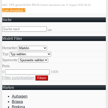
inkl. 19% gesetzlicher MwSt.
Zuletzt aktualisiert am: 8. August 2026 06:56
Zum Angebot
*
Suche
Modell Filter
Hersteller
Typ
Spurweite
Preis
0
1000
Filter zurücksetzen
Filtern
Marken
Auhagen
Brawa
Brekina