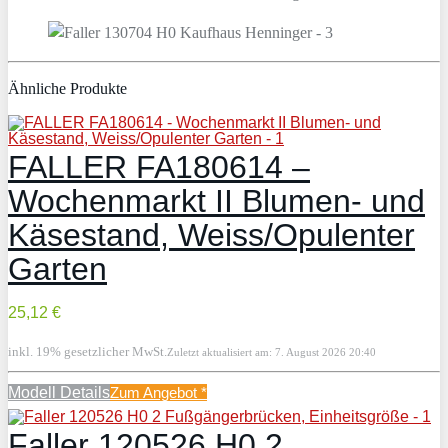
Ähnliche Produkte
FALLER FA180614 –
Wochenmarkt II Blumen- und
Käsestand, Weiss/Opulenter
Garten
25,12 €
inkl. 19% gesetzlicher MwSt.
Zuletzt aktualisiert am: 7. August 2026 20:40
Modell Details
Zum Angebot
*
Faller 120526 H0 2