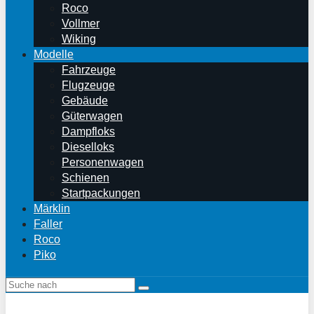
Roco
Vollmer
Wiking
Modelle
Fahrzeuge
Flugzeuge
Gebäude
Güterwagen
Dampfloks
Dieselloks
Personenwagen
Schienen
Startpackungen
Märklin
Faller
Roco
Piko