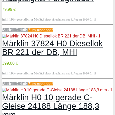
79,99 €
inkl. 19% gesetzlicher MwSt.
Zuletzt aktualisiert am: 4. August 2026 01:19
Modell Details
Zum Angebot
*
Märklin 37824 H0 Diesellok
BR 221 der DB, MHI
399,00 €
inkl. 19% gesetzlicher MwSt.
Zuletzt aktualisiert am: 4. August 2026 01:19
Modell Details
Zum Angebot
*
Märklin H0 10 gerade C-
Gleise 24188 Länge 188,3
mm