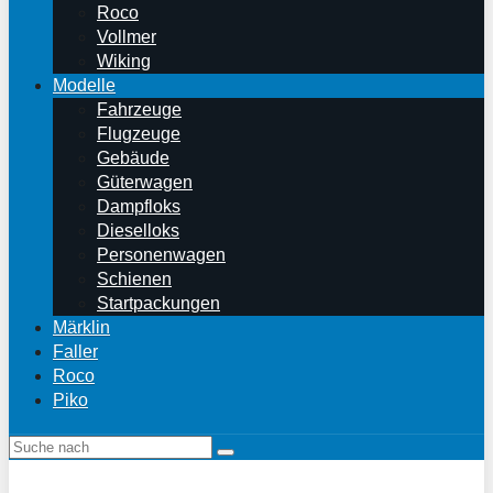
Roco
Vollmer
Wiking
Modelle
Fahrzeuge
Flugzeuge
Gebäude
Güterwagen
Dampfloks
Dieselloks
Personenwagen
Schienen
Startpackungen
Märklin
Faller
Roco
Piko