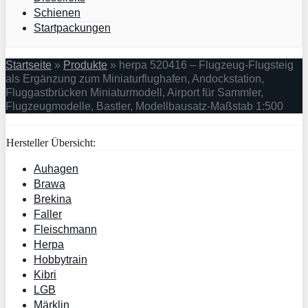
Schienen
Startpackungen
Startseite
»
Produkte
»
herpa 520416 – Flugzeug-Flugsteig
als Ergänzung zum Miniaturflughafen, Andockstation,
Fluggastbrücken Miniaturmodell, Airport für Sammler,
Flugzeugmodelle, Bastler, Modellbausatz-Maßstab 1:500
Hersteller Übersicht:
Auhagen
Brawa
Brekina
Faller
Fleischmann
Herpa
Hobbytrain
Kibri
LGB
Märklin