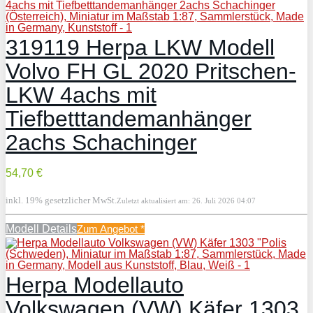
319119 Herpa LKW Modell
Volvo FH GL 2020 Pritschen-
LKW 4achs mit
Tiefbetttandemanhänger
2achs Schachinger
54,70 €
inkl. 19% gesetzlicher MwSt.
Zuletzt aktualisiert am: 26. Juli 2026 04:07
Modell Details
Zum Angebot
*
Herpa Modellauto
Volkswagen (VW) Käfer 1303