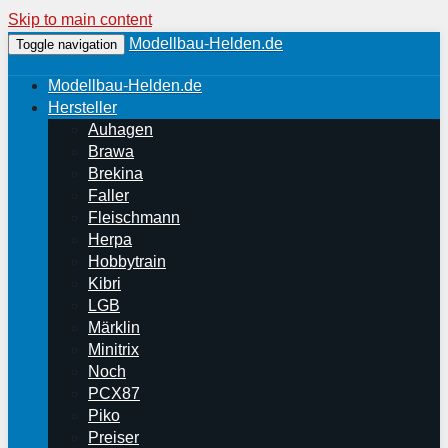
Skip to main content
Modellbau-Helden.de
Toggle navigation
Modellbau-Helden.de
Hersteller
Auhagen
Brawa
Brekina
Faller
Fleischmann
Herpa
Hobbytrain
Kibri
LGB
Märklin
Minitrix
Noch
PCX87
Piko
Preiser