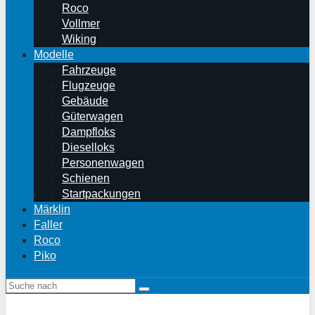
Roco
Vollmer
Wiking
Modelle
Fahrzeuge
Flugzeuge
Gebäude
Güterwagen
Dampfloks
Dieselloks
Personenwagen
Schienen
Startpackungen
Märklin
Faller
Roco
Piko