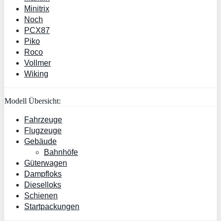
Minitrix
Noch
PCX87
Piko
Roco
Vollmer
Wiking
Modell Übersicht:
Fahrzeuge
Flugzeuge
Gebäude
Bahnhöfe
Güterwagen
Dampfloks
Dieselloks
Schienen
Startpackungen