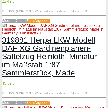
22,49 €
inkl. 19% gesetzlicher MwSt.
Zuletzt aktualisiert am: 26. Juli 2026 04:06
Modell Details
Zum Angebot
*
319881 Herpa LKW Modell
DAF XG Gardinenplanen-
Sattelzug Heinloth, Miniatur
im Maßstab 1:87,
Sammlerstück, Made
45,39 €
inkl. 19% gesetzlicher MwSt.
Zuletzt aktualisiert am: 26. Juli 2026 04:06
Modell Details
Zum Angebot
*