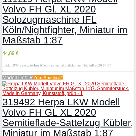
Volvo FH Gl. XL 2020
Solozugmaschine IFL
Köln/Nightfighter, Miniatur im
Maßstab 1:87
44,89 €
inkl. 19% gesetzlicher MwSt.
Zuletzt aktualisiert am: 26. Juli 2026 04:07
Modell Details
Zum Angebot
*
319492 Herpa LKW Modell
Volvo FH GL XL 2020
Semitieflade-Sattelzug Kübler,
Miniatur im Maßstab 1:87