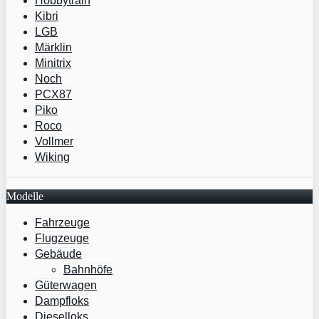
Hobbytrain
Kibri
LGB
Märklin
Minitrix
Noch
PCX87
Piko
Roco
Vollmer
Wiking
Modelle
Fahrzeuge
Flugzeuge
Gebäude
Bahnhöfe
Güterwagen
Dampfloks
Dieselloks