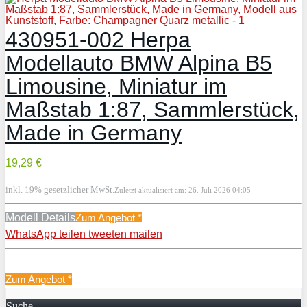
430951-002 Herpa
Modellauto BMW Alpina B5
Limousine, Miniatur im
Maßstab 1:87, Sammlerstück,
Made in Germany
19,29 €
inkl. 19% gesetzlicher MwSt.
Zuletzt aktualisiert am: 26. Juli 2026 04:05
Modell Details
Zum Angebot
*
WhatsApp
teilen
tweeten
mailen
Zum Angebot
*
Suche