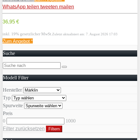
WhatsApp
teilen
tweeten
mailen
36,95 €
inkl. 19% gesetzlicher MwSt.
Zuletzt aktualisiert am: 7. August 2026 17:03
Zum Angebot
*
Suche
Modell Filter
Hersteller
Typ
Spurweite
Preis
0
1000
Filter zurücksetzen
Filtern