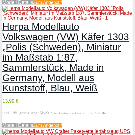
Modell Details
Zum Angebot
*
Herpa Modellauto
Volkswagen (VW) Käfer 1303
„Polis (Schweden), Miniatur
im Maßstab 1:87,
Sammlerstück, Made in
Germany, Modell aus
Kunststoff, Blau, Weiß
13,99 €
inkl. 19% gesetzlicher MwSt.
Zuletzt aktualisiert am: 26. Juli 2026 04:06
Modell Details
Zum Angebot
*