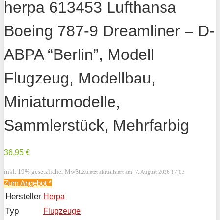
herpa 613453 Lufthansa
Boeing 787-9 Dreamliner – D-
ABPA “Berlin”, Modell
Flugzeug, Modellbau,
Miniaturmodelle,
Sammlerstück, Mehrfarbig
36,95 €
inkl. 19% gesetzlicher MwSt.
Zuletzt aktualisiert am: 7. August 2026 17:03
Zum Angebot
*
Hersteller
Herpa
Typ
Flugzeuge