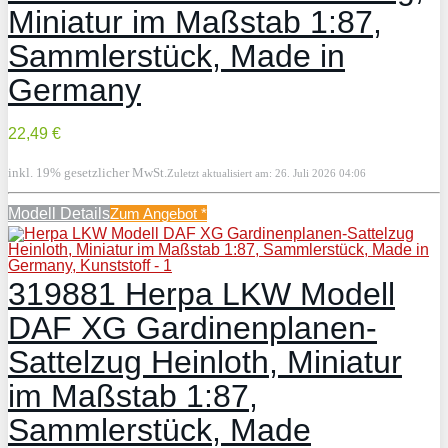
Miniatur im Maßstab 1:87,
Sammlerstück, Made in
Germany
22,49 €
inkl. 19% gesetzlicher MwSt.
Zuletzt aktualisiert am: 26. Juli 2026 04:06
Modell Details
Zum Angebot
*
319881 Herpa LKW Modell
DAF XG Gardinenplanen-
Sattelzug Heinloth, Miniatur
im Maßstab 1:87,
Sammlerstück, Made