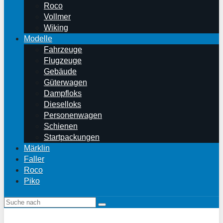
Roco
Vollmer
Wiking
Modelle
Fahrzeuge
Flugzeuge
Gebäude
Güterwagen
Dampfloks
Dieselloks
Personenwagen
Schienen
Startpackungen
Märklin
Faller
Roco
Piko