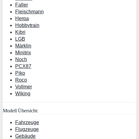
Faller
Fleischmann
Herpa
Hobbytrain
Kibri
LGB
Märklin
Minitrix
Noch
PCX87
Piko
Roco
Vollmer
Wiking
Modell Übersicht:
Fahrzeuge
Flugzeuge
Gebäude