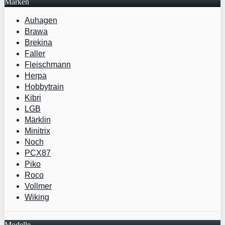
Marken
Auhagen
Brawa
Brekina
Faller
Fleischmann
Herpa
Hobbytrain
Kibri
LGB
Märklin
Minitrix
Noch
PCX87
Piko
Roco
Vollmer
Wiking
Modelle