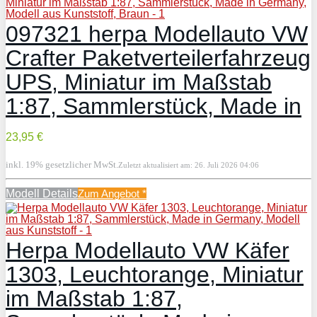
097321 herpa Modellauto VW
Crafter Paketverteilerfahrzeug
UPS, Miniatur im Maßstab
1:87, Sammlerstück, Made in
23,95 €
inkl. 19% gesetzlicher MwSt.
Zuletzt aktualisiert am: 26. Juli 2026 04:06
Modell Details
Zum Angebot
*
Herpa Modellauto VW Käfer
1303, Leuchtorange, Miniatur
im Maßstab 1:87,