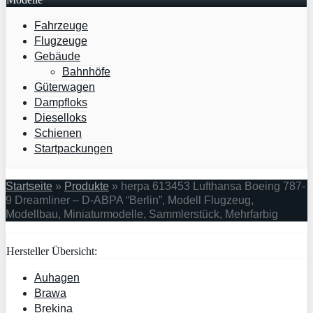
Fahrzeuge
Flugzeuge
Gebäude
Bahnhöfe
Güterwagen
Dampfloks
Dieselloks
Schienen
Startpackungen
Startseite
»
Produkte
»
herpa 613453 Lufthansa Boeing 787-
9 Dreamliner – D-ABPA “Berlin”, Modell Flugzeug,
Modellbau, Miniaturmodelle, Sammlerstück, Mehrfarbig
Hersteller Übersicht:
Auhagen
Brawa
Brekina