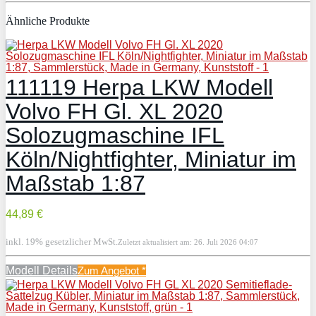
Ähnliche Produkte
111119 Herpa LKW Modell
Volvo FH Gl. XL 2020
Solozugmaschine IFL
Köln/Nightfighter, Miniatur im
Maßstab 1:87
44,89 €
inkl. 19% gesetzlicher MwSt.
Zuletzt aktualisiert am: 26. Juli 2026 04:07
Modell Details
Zum Angebot
*