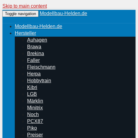
Skip to main content
Modellbau-Helden.de
Toggle navigation
Modellbau-Helden.de
Hersteller
Auhagen
Brawa
Brekina
Faller
Fleischmann
Herpa
Hobbytrain
Kibri
LGB
Märklin
Minitrix
Noch
PCX87
Piko
Preiser