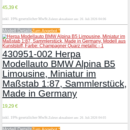
45,39 €
inkl. 19% gesetzlicher MwSt.
Zuletzt aktualisiert am: 26. Juli 2026 04:06
Modell Details
Zum Angebot
*
430951-002 Herpa
Modellauto BMW Alpina B5
Limousine, Miniatur im
Maßstab 1:87, Sammlerstück,
Made in Germany
19,29 €
inkl. 19% gesetzlicher MwSt.
Zuletzt aktualisiert am: 26. Juli 2026 04:05
Modell Details
Zum Angebot
*