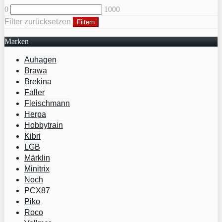
0
1000
Filter zurücksetzen
Filtern
Marken
Auhagen
Brawa
Brekina
Faller
Fleischmann
Herpa
Hobbytrain
Kibri
LGB
Märklin
Minitrix
Noch
PCX87
Piko
Roco