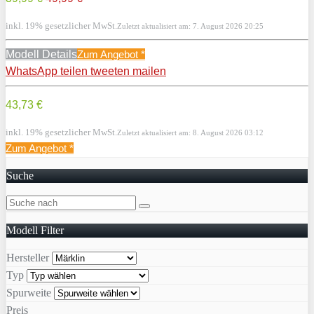
inkl. 19% gesetzlicher MwSt.
Zuletzt aktualisiert am: 7. August 2026 20:25
Modell Details
Zum Angebot
*
WhatsApp
teilen
tweeten
mailen
43,73 €
inkl. 19% gesetzlicher MwSt.
Zuletzt aktualisiert am: 8. August 2026 03:12
Zum Angebot
*
Suche
Modell Filter
Hersteller
Typ
Spurweite
Preis