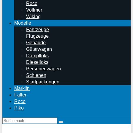
Roco
Vollmer
Wiking
Modelle
Fahrzeuge
Flugzeuge
Gebäude
Güterwagen
Dampfloks
Dieselloks
Personenwagen
Schienen
Startpackungen
Märklin
Faller
Roco
Piko