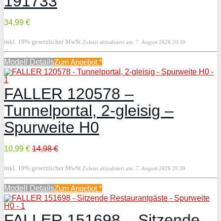
191733
34,99 €
inkl. 19% gesetzlicher MwSt.
Zuletzt aktualisiert am: 7. August 2026 20:39
Modell Details
Zum Angebot
*
FALLER 120578 –
Tunnelportal, 2-gleisig –
Spurweite H0
10,99 €
14,98 €
inkl. 19% gesetzlicher MwSt.
Zuletzt aktualisiert am: 7. August 2026 20:39
Modell Details
Zum Angebot
*
FALLER 151698 – Sitzende