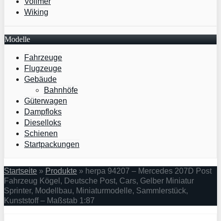
Vollmer
Wiking
Modelle
Fahrzeuge
Flugzeuge
Gebäude
Bahnhöfe
Güterwagen
Dampfloks
Dieselloks
Schienen
Startpackungen
Startseite
»
Produkte
»
herpa 94207 – Mercedes 207D Post
Fahrzeug Kögel, Deutsche Post, Cars, Gelber Miniatur
Sprinter, Modellbau, Miniaturmodelle, Sammlerstück,
Kunststoff – Maßstab 1:87