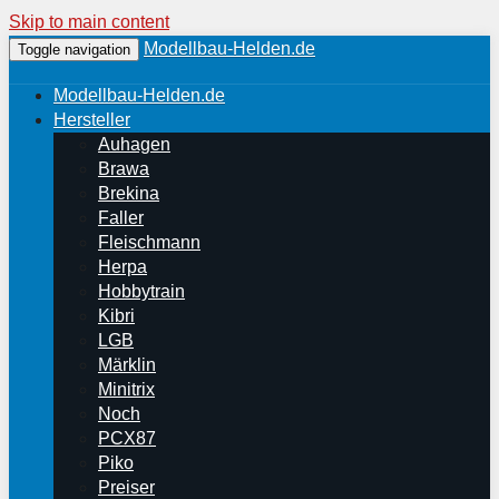
Skip to main content
Modellbau-Helden.de
Toggle navigation
Modellbau-Helden.de
Hersteller
Auhagen
Brawa
Brekina
Faller
Fleischmann
Herpa
Hobbytrain
Kibri
LGB
Märklin
Minitrix
Noch
PCX87
Piko
Preiser