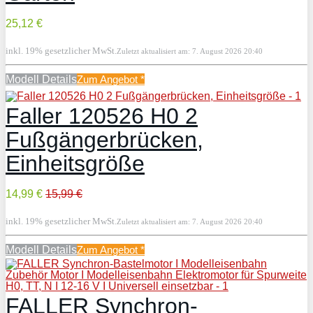
25,12 €
inkl. 19% gesetzlicher MwSt.
Zuletzt aktualisiert am: 7. August 2026 20:40
Modell Details
Zum Angebot
*
Faller 120526 H0 2
Fußgängerbrücken,
Einheitsgröße
14,99 €
15,99 €
inkl. 19% gesetzlicher MwSt.
Zuletzt aktualisiert am: 7. August 2026 20:40
Modell Details
Zum Angebot
*
FALLER Synchron-