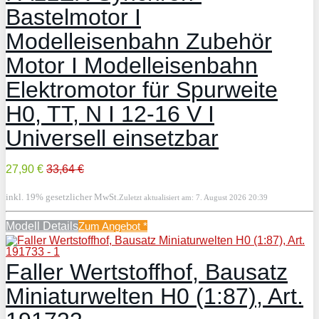
Bastelmotor I
Modelleisenbahn Zubehör
Motor I Modelleisenbahn
Elektromotor für Spurweite
H0, TT, N I 12-16 V I
Universell einsetzbar
27,90 €
33,64 €
inkl. 19% gesetzlicher MwSt.
Zuletzt aktualisiert am: 7. August 2026 20:39
Modell Details
Zum Angebot
*
Faller Wertstoffhof, Bausatz
Miniaturwelten H0 (1:87), Art.