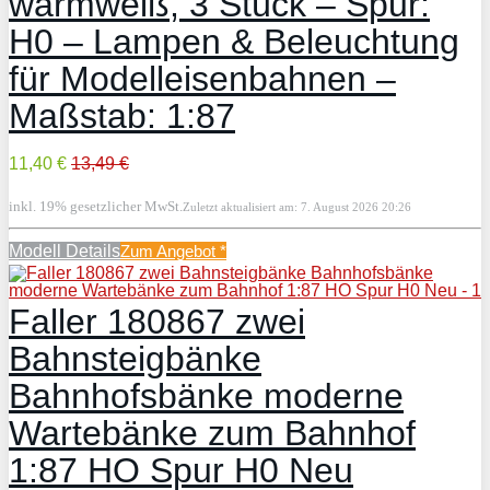
warmweiß, 3 Stück – Spur:
H0 – Lampen & Beleuchtung
für Modelleisenbahnen –
Maßstab: 1:87
11,40 €
13,49 €
inkl. 19% gesetzlicher MwSt.
Zuletzt aktualisiert am: 7. August 2026 20:26
Modell Details
Zum Angebot
*
Faller 180867 zwei
Bahnsteigbänke
Bahnhofsbänke moderne
Wartebänke zum Bahnhof
1:87 HO Spur H0 Neu