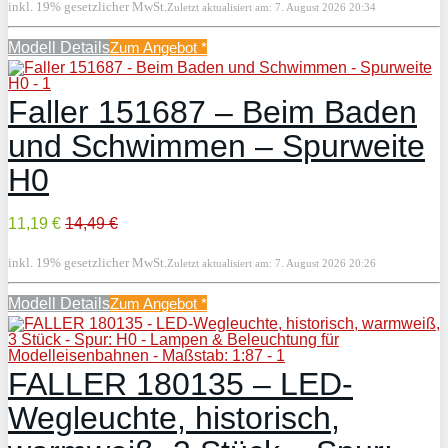
inkl. 19% gesetzlicher MwSt.
Zuletzt aktualisiert am: 7. August 2026 20:34
Modell Details
Zum Angebot
*
Faller 151687 – Beim Baden
und Schwimmen – Spurweite
H0
11,19 €
14,49 €
inkl. 19% gesetzlicher MwSt.
Zuletzt aktualisiert am: 7. August 2026 20:26
Modell Details
Zum Angebot
*
FALLER 180135 – LED-
Wegleuchte, historisch,