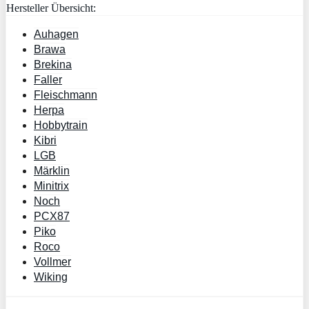
Hersteller Übersicht:
Auhagen
Brawa
Brekina
Faller
Fleischmann
Herpa
Hobbytrain
Kibri
LGB
Märklin
Minitrix
Noch
PCX87
Piko
Roco
Vollmer
Wiking