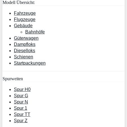
Modell Übersicht:
Fahrzeuge
Flugzeuge
Gebäude
Bahnhöfe
Güterwagen
Dampfloks
Dieselloks
Schienen
Startpackungen
Spurweiten
Spur H0
Spur G
Spur N
Spur 1
Spur TT
Spur Z