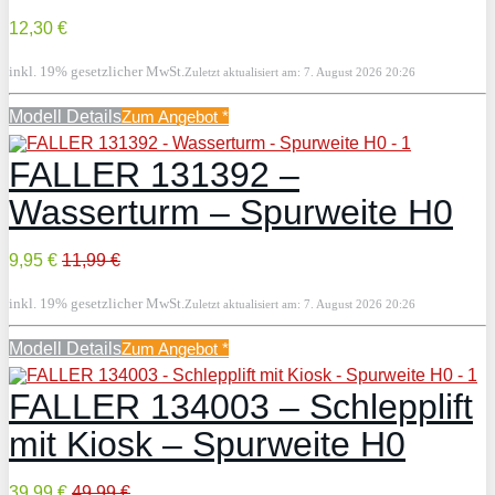
12,30 €
inkl. 19% gesetzlicher MwSt.
Zuletzt aktualisiert am: 7. August 2026 20:26
Modell Details
Zum Angebot
*
FALLER 131392 –
Wasserturm – Spurweite H0
9,95 €
11,99 €
inkl. 19% gesetzlicher MwSt.
Zuletzt aktualisiert am: 7. August 2026 20:26
Modell Details
Zum Angebot
*
FALLER 134003 – Schlepplift
mit Kiosk – Spurweite H0
39,99 €
49,99 €