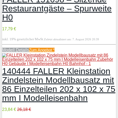
Restaurantgäste – Spurweite
H0
17,79 €
inkl. 19% gesetzlicher MwSt.
Zuletzt aktualisiert am: 7. August 2026 20:39
Modell Details
Zum Angebot
*
140444 FALLER Kleinstation
Zindelstein Modellbausatz mit
86 Einzelteilen 202 x 102 x 75
mm I Modelleisenbahn
23,84 €
26,18 €