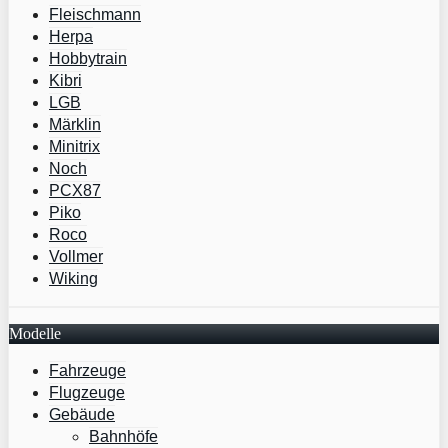
Fleischmann
Herpa
Hobbytrain
Kibri
LGB
Märklin
Minitrix
Noch
PCX87
Piko
Roco
Vollmer
Wiking
Modelle
Fahrzeuge
Flugzeuge
Gebäude
Bahnhöfe