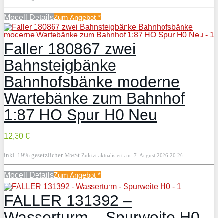
Modell Details
Zum Angebot
*
Faller 180867 zwei
Bahnsteigbänke
Bahnhofsbänke moderne
Wartebänke zum Bahnhof
1:87 HO Spur H0 Neu
12,30 €
inkl. 19% gesetzlicher MwSt.
Zuletzt aktualisiert am: 7. August 2026 20:26
Modell Details
Zum Angebot
*
FALLER 131392 –
Wasserturm – Spurweite H0