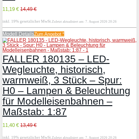
11,19 €
14,49 €
inkl. 19% gesetzlicher MwSt.
Zuletzt aktualisiert am: 7. August 2026 20:26
Modell Details
Zum Angebot
*
FALLER 180135 – LED-
Wegleuchte, historisch,
warmweiß, 3 Stück – Spur:
H0 – Lampen & Beleuchtung
für Modelleisenbahnen –
Maßstab: 1:87
11,40 €
13,49 €
inkl. 19% gesetzlicher MwSt.
Zuletzt aktualisiert am: 7. August 2026 20:26