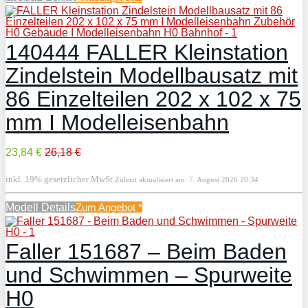
140444 FALLER Kleinstation
Zindelstein Modellbausatz mit
86 Einzelteilen 202 x 102 x 75
mm I Modelleisenbahn
23,84 €
26,18 €
inkl. 19% gesetzlicher MwSt.
Zuletzt aktualisiert am: 7. August 2026 20:34
Modell Details
Zum Angebot
*
Faller 151687 – Beim Baden
und Schwimmen – Spurweite
H0