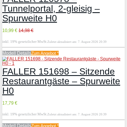
Tunnelportal, 2-gleisig –
Spurweite H0
10,99 €
14,98 €
inkl. 19% gesetzlicher MwSt.
Zuletzt aktualisiert am: 7. August 2026 20:39
Modell Details
Zum Angebot
*
FALLER 151698 – Sitzende
Restaurantgäste – Spurweite
H0
17,79 €
inkl. 19% gesetzlicher MwSt.
Zuletzt aktualisiert am: 7. August 2026 20:39
Modell Details
Zum Angebot
*