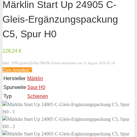
Märklin Start Up 24905 C-
Gleis-Ergänzungspackung
C5, Spur H0
128,24 €
inkl. 19% gesetzlicher MwSt.
Zuletzt aktualisiert am: 9. August 2026 05:18
Zum Angebot
*
Hersteller
Märklin
Spurweite
Spur H0
Typ
Schienen