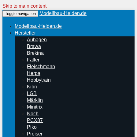
Skip to main content
Modellbau-Helden.de
Toggle navigation
Modellbau-Helden.de
Hersteller
Auhagen
Brawa
Brekina
Faller
Fleischmann
Herpa
Hobbytrain
Kibri
LGB
Märklin
Minitrix
Noch
PCX87
Piko
Preiser