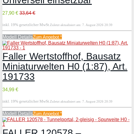
27,90 €
33,64 €
inkl. 19% gesetzlicher MwSt.
Zuletzt aktualisiert am: 7. August 2026 20:39
Modell Details
Zum Angebot
*
Faller Wertstoffhof, Bausatz
Miniaturwelten H0 (1:87), Art.
191733
34,99 €
inkl. 19% gesetzlicher MwSt.
Zuletzt aktualisiert am: 7. August 2026 20:39
Modell Details
Zum Angebot
*
FALLER 120578 –