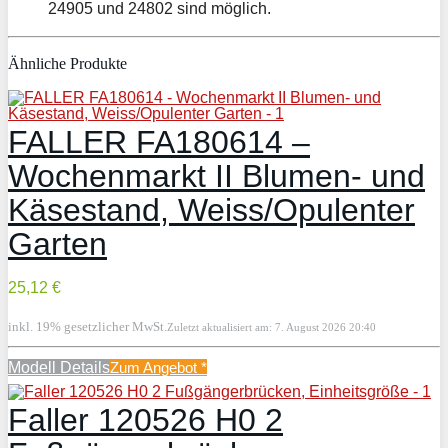
24905 und 24802 sind möglich.
Ähnliche Produkte
FALLER FA180614 –
Wochenmarkt II Blumen- und
Käsestand, Weiss/Opulenter
Garten
25,12 €
inkl. 19% gesetzlicher MwSt.
Zuletzt aktualisiert am: 7. August 2026 20:40
Modell Details
Zum Angebot
*
Faller 120526 H0 2