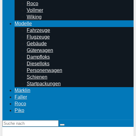
Roco
Vollmer
Wiking
Modelle
Fahrzeuge
Flugzeuge
Gebäude
Güterwagen
Dampfloks
Dieselloks
Personenwagen
Schienen
Startpackungen
Märklin
Faller
Roco
Piko