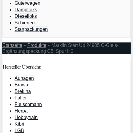
Güterwagen
Dampfloks
Dieselloks
Schienen
Startpackungen
Startseite
»
Produkte
»
Märklin Start Up 24905 C-Gleis-
Ergänzungspackung C5, Spur H0
Hersteller Übersicht:
Auhagen
Brawa
Brekina
Faller
Fleischmann
Herpa
Hobbytrain
Kibri
LGB