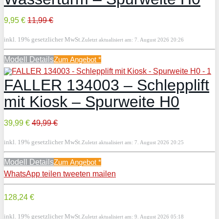
9,95 €
11,99 €
inkl. 19% gesetzlicher MwSt.
Zuletzt aktualisiert am: 7. August 2026 20:26
Modell Details
Zum Angebot
*
FALLER 134003 – Schlepplift
mit Kiosk – Spurweite H0
39,99 €
49,99 €
inkl. 19% gesetzlicher MwSt.
Zuletzt aktualisiert am: 7. August 2026 20:25
Modell Details
Zum Angebot
*
WhatsApp
teilen
tweeten
mailen
128,24 €
inkl. 19% gesetzlicher MwSt.
Zuletzt aktualisiert am: 9. August 2026 05:18