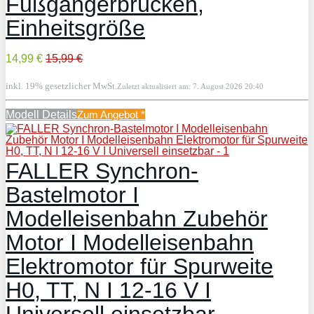
Fußgängerbrücken,
Einheitsgröße
14,99 €
15,99 €
inkl. 19% gesetzlicher MwSt.
Zuletzt aktualisiert am: 7. August 2026 20:40
Modell Details
Zum Angebot
*
FALLER Synchron-
Bastelmotor I
Modelleisenbahn Zubehör
Motor I Modelleisenbahn
Elektromotor für Spurweite
H0, TT, N I 12-16 V I
Universell einsetzbar