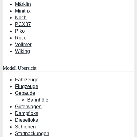
Märklin
Minitrix
Noch
PCX87
Piko
Roco
Vollmer
Wiking
Modell Übersicht:
Fahrzeuge
Flugzeuge
Gebäude
Bahnhöfe
Güterwagen
Dampfloks
Dieselloks
Schienen
Startpackungen