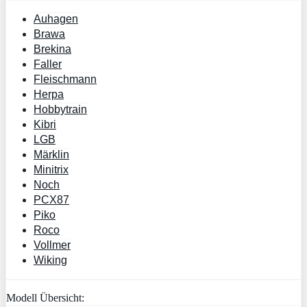
Auhagen
Brawa
Brekina
Faller
Fleischmann
Herpa
Hobbytrain
Kibri
LGB
Märklin
Minitrix
Noch
PCX87
Piko
Roco
Vollmer
Wiking
Modell Übersicht: