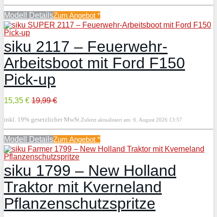
Modell Details
Zum Angebot
*
siku 2117 – Feuerwehr-
Arbeitsboot mit Ford F150
Pick-up
15,35 €
19,99 €
inkl. 19% gesetzlicher MwSt.
Zuletzt aktualisiert am: 6. August 2026 13:57
Modell Details
Zum Angebot
*
siku 1799 – New Holland
Traktor mit Kverneland
Pflanzenschutzspritze