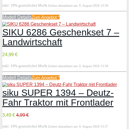
inkl. 19% gesetzlicher MwSt.
Zuletzt aktualisiert am: 6. August 2026 13:58
Modell Details
Zum Angebot
*
SIKU 6286 Geschenkset 7 –
Landwirtschaft
24,99 €
inkl. 19% gesetzlicher MwSt.
Zuletzt aktualisiert am: 6. August 2026 13:58
Modell Details
Zum Angebot
*
siku SUPER 1394 – Deutz-
Fahr Traktor mit Frontlader
3,49 €
4,99 €
inkl. 19% gesetzlicher MwSt.
Zuletzt aktualisiert am: 6. August 2026 13:57