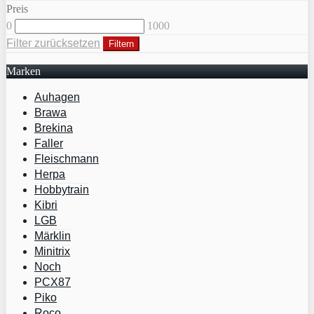
Preis
0
1000
Filter zurücksetzen
Filtern
Marken
Auhagen
Brawa
Brekina
Faller
Fleischmann
Herpa
Hobbytrain
Kibri
LGB
Märklin
Minitrix
Noch
PCX87
Piko
Roco