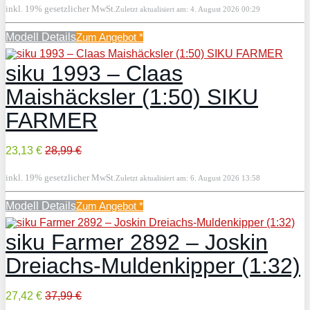
inkl. 19% gesetzlicher MwSt.
Zuletzt aktualisiert am: 4. August 2026 00:29
Modell Details
Zum Angebot
*
siku 1993 – Claas
Maishäcksler (1:50) SIKU
FARMER
23,13 €
28,99 €
inkl. 19% gesetzlicher MwSt.
Zuletzt aktualisiert am: 6. August 2026 13:58
Modell Details
Zum Angebot
*
siku Farmer 2892 – Joskin
Dreiachs-Muldenkipper (1:32)
27,42 €
37,99 €