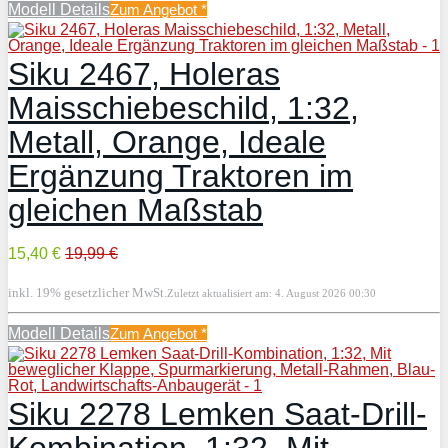
Modell Details
Zum Angebot
*
Siku 2467, Holeras
Maisschiebeschild, 1:32,
Metall, Orange, Ideale
Ergänzung Traktoren im
gleichen Maßstab
15,40 €
19,99 €
inkl. 19% gesetzlicher MwSt.
Zuletzt aktualisiert am: 4. August 2026 00:30
Modell Details
Zum Angebot
*
Siku 2278 Lemken Saat-Drill-
Kombination, 1:32, Mit