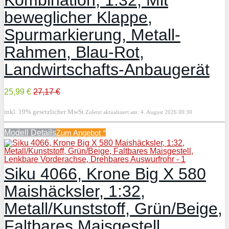
beweglicher Klappe,
Spurmarkierung, Metall-
Rahmen, Blau-Rot,
Landwirtschafts-Anbaugerät
25,99 €
27,17 €
inkl. 19% gesetzlicher MwSt.
Zuletzt aktualisiert am: 4. August 2026 00:30
Modell Details
Zum Angebot
*
Siku 4066, Krone Big X 580
Maishäcksler, 1:32,
Metall/Kunststoff, Grün/Beige,
Faltbares Maisgestell,