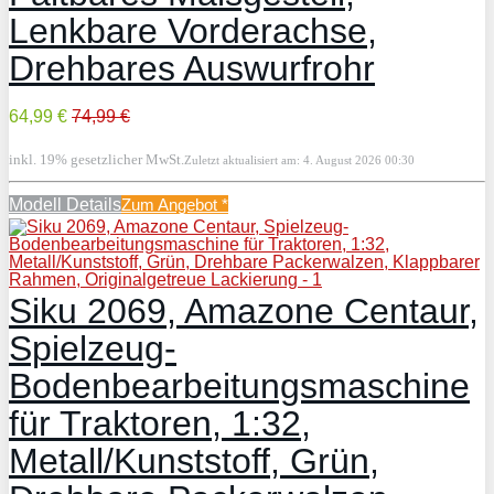
Lenkbare Vorderachse,
Drehbares Auswurfrohr
64,99 €
74,99 €
inkl. 19% gesetzlicher MwSt.
Zuletzt aktualisiert am: 4. August 2026 00:30
Modell Details
Zum Angebot
*
Siku 2069, Amazone Centaur,
Spielzeug-
Bodenbearbeitungsmaschine
für Traktoren, 1:32,
Metall/Kunststoff, Grün,