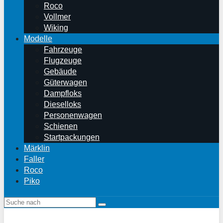
Roco
Vollmer
Wiking
Modelle
Fahrzeuge
Flugzeuge
Gebäude
Güterwagen
Dampfloks
Dieselloks
Personenwagen
Schienen
Startpackungen
Märklin
Faller
Roco
Piko