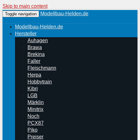
Skip to main content
Modellbau-Helden.de
Toggle navigation
Modellbau-Helden.de
Hersteller
Auhagen
Brawa
Brekina
Faller
Fleischmann
Herpa
Hobbytrain
Kibri
LGB
Märklin
Minitrix
Noch
PCX87
Piko
Preiser