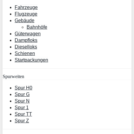
Fahrzeuge
Flugzeuge
Gebäude
Bahnhöfe
Güterwagen
Dampfloks
Dieselloks
Schienen
Startpackungen
Spurweiten
Spur H0
Spur G
Spur N
Spur 1
Spur TT
Spur Z