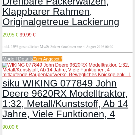
Drehbare Packerwalzen,
Klappbarer Rahmen,
Originalgetreue Lackierung
29,95 €
39,99 €
inkl. 19% gesetzlicher MwSt.
Zuletzt aktualisiert am: 4. August 2026 00:29
Modell Details
Zum Angebot
*
siku WIKING 077849 John
Deere 9620RX Modelltraktor,
1:32, Metall/Kunststoff, Ab 14
Jahre, Viele Funktionen, 4
90,00 €