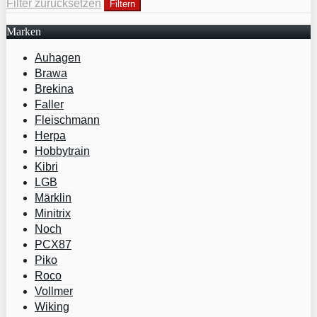
Filter zurücksetzen
Filtern
Marken
Auhagen
Brawa
Brekina
Faller
Fleischmann
Herpa
Hobbytrain
Kibri
LGB
Märklin
Minitrix
Noch
PCX87
Piko
Roco
Vollmer
Wiking