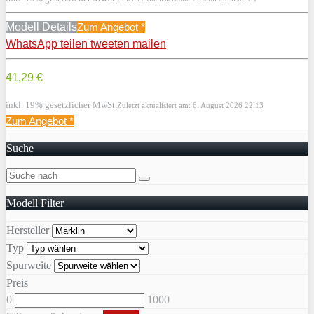
Modell Details
Zum Angebot
*
WhatsApp
teilen
tweeten
mailen
41,29 €
inkl. 19% gesetzlicher MwSt.
Zuletzt aktualisiert am: 6. August 2026 22:13
Zum Angebot
*
Suche
Modell Filter
Hersteller
Typ
Spurweite
Preis
0
1000