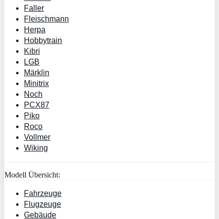
Faller
Fleischmann
Herpa
Hobbytrain
Kibri
LGB
Märklin
Minitrix
Noch
PCX87
Piko
Roco
Vollmer
Wiking
Modell Übersicht:
Fahrzeuge
Flugzeuge
Gebäude