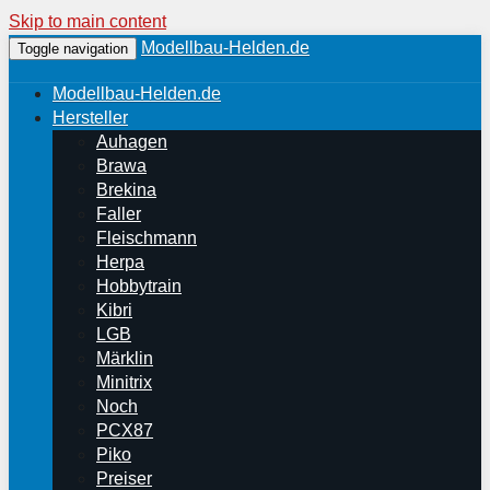
Skip to main content
Modellbau-Helden.de
Toggle navigation
Modellbau-Helden.de
Hersteller
Auhagen
Brawa
Brekina
Faller
Fleischmann
Herpa
Hobbytrain
Kibri
LGB
Märklin
Minitrix
Noch
PCX87
Piko
Preiser