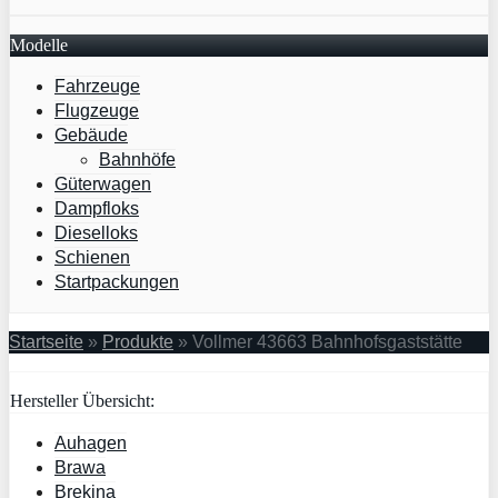
Modelle
Fahrzeuge
Flugzeuge
Gebäude
Bahnhöfe
Güterwagen
Dampfloks
Dieselloks
Schienen
Startpackungen
Startseite
»
Produkte
»
Vollmer 43663 Bahnhofsgaststätte
Hersteller Übersicht:
Auhagen
Brawa
Brekina