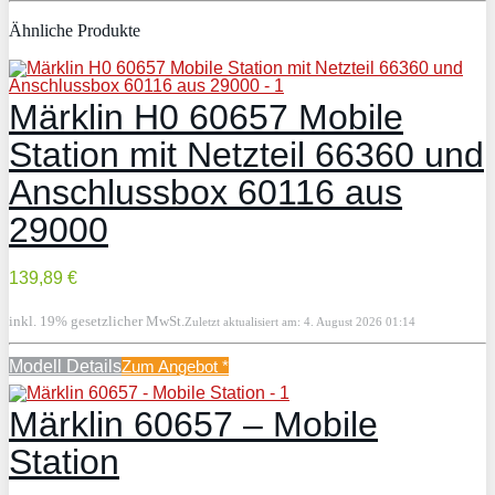
Ähnliche Produkte
Märklin H0 60657 Mobile
Station mit Netzteil 66360 und
Anschlussbox 60116 aus
29000
139,89 €
inkl. 19% gesetzlicher MwSt.
Zuletzt aktualisiert am: 4. August 2026 01:14
Modell Details
Zum Angebot
*
Märklin 60657 – Mobile
Station