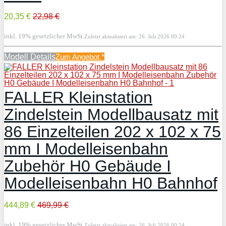
20,35 €
22,98 €
inkl. 19% gesetzlicher MwSt.
Zuletzt aktualisiert am: 26. Juli 2026 00:24
Modell Details
Zum Angebot
*
FALLER Kleinstation
Zindelstein Modellbausatz mit
86 Einzelteilen 202 x 102 x 75
mm I Modelleisenbahn
Zubehör H0 Gebäude I
Modelleisenbahn H0 Bahnhof
444,89 €
469,99 €
inkl. 19% gesetzlicher MwSt.
Zuletzt aktualisiert am: 26. Juli 2026 00:24