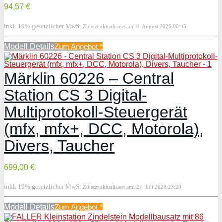
94,57 €
inkl. 19% gesetzlicher MwSt.
Zuletzt aktualisiert am: 4. August 2026 00:45
Modell Details
Zum Angebot
*
Märklin 60226 – Central
Station CS 3 Digital-
Multiprotokoll-Steuergerät
(mfx, mfx+, DCC, Motorola),
Divers, Taucher
699,00 €
inkl. 19% gesetzlicher MwSt.
Zuletzt aktualisiert am: 27. Juli 2026 23:20
Modell Details
Zum Angebot
*