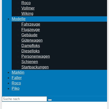
Roco
Vollmer
Wiking
Modelle
Fahrzeuge
Flugzeuge
Gebäude
Güterwagen
Dampfloks
Dieselloks
Personenwagen
Schienen
Startpackungen
Märklin
Faller
Roco
Piko