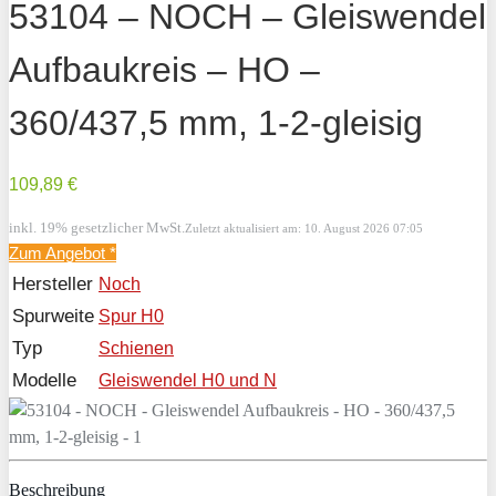
53104 – NOCH – Gleiswendel
Aufbaukreis – HO –
360/437,5 mm, 1-2-gleisig
109,89 €
inkl. 19% gesetzlicher MwSt.
Zuletzt aktualisiert am: 10. August 2026 07:05
Zum Angebot
*
Hersteller
Noch
Spurweite
Spur H0
Typ
Schienen
Modelle
Gleiswendel H0 und N
Beschreibung