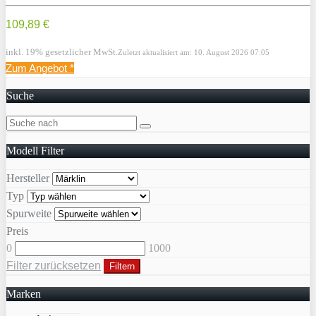
109,89 €
inkl. 19% gesetzlicher MwSt.
Zuletzt aktualisiert am: 10. August 2026 07:05
Zum Angebot
*
Suche
Modell Filter
Hersteller
Typ
Spurweite
Preis
0
1000
Filter zurücksetzen
Filtern
Marken