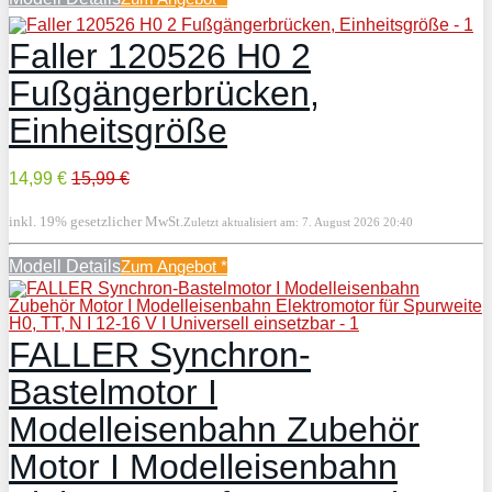
Faller 120526 H0 2
Fußgängerbrücken,
Einheitsgröße
14,99 €
15,99 €
inkl. 19% gesetzlicher MwSt.
Zuletzt aktualisiert am: 7. August 2026 20:40
Modell Details
Zum Angebot
*
FALLER Synchron-
Bastelmotor I
Modelleisenbahn Zubehör
Motor I Modelleisenbahn