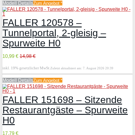
Modell Details
Zum Angebot
*
FALLER 120578 –
Tunnelportal, 2-gleisig –
Spurweite H0
10,99 €
14,98 €
inkl. 19% gesetzlicher MwSt.
Zuletzt aktualisiert am: 7. August 2026 20:39
Modell Details
Zum Angebot
*
FALLER 151698 – Sitzende
Restaurantgäste – Spurweite
H0
17,79 €