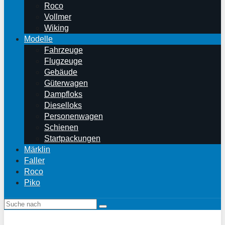
Roco
Vollmer
Wiking
Modelle
Fahrzeuge
Flugzeuge
Gebäude
Güterwagen
Dampfloks
Dieselloks
Personenwagen
Schienen
Startpackungen
Märklin
Faller
Roco
Piko