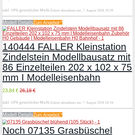
inkl. 19% gesetzlicher MwSt.
Zuletzt aktualisiert am: 7. August 2026 20:39
Modell Details
Zum Angebot
*
140444 FALLER Kleinstation
Zindelstein Modellbausatz mit
86 Einzelteilen 202 x 102 x 75
mm I Modelleisenbahn
23,84 €
26,18 €
inkl. 19% gesetzlicher MwSt.
Zuletzt aktualisiert am: 7. August 2026 20:34
Modell Details
Zum Angebot
*
Noch 07135 Grasbüschel