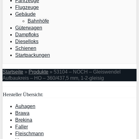
Fahrzeuge
Flugzeuge
Gebäude
Bahnhöfe
Güterwagen
Dampfloks
Dieselloks
Schienen
Startpackungen
Startseite
»
Produkte
»
53104 – NOCH – Gleiswendel
Aufbaukreis – HO – 360/437,5 mm, 1-2-gleisig
Hersteller Übersicht:
Auhagen
Brawa
Brekina
Faller
Fleischmann