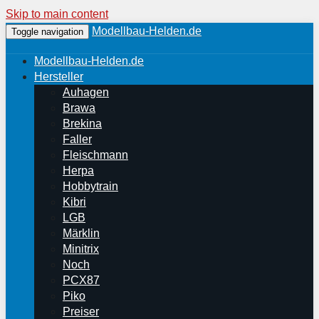
Skip to main content
Modellbau-Helden.de
Toggle navigation
Modellbau-Helden.de
Hersteller
Auhagen
Brawa
Brekina
Faller
Fleischmann
Herpa
Hobbytrain
Kibri
LGB
Märklin
Minitrix
Noch
PCX87
Piko
Preiser