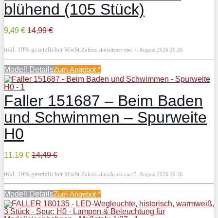
blühend (105 Stück)
9,49 €
14,99 €
inkl. 19% gesetzlicher MwSt.
Zuletzt aktualisiert am: 7. August 2026 20:26
Modell Details
Zum Angebot
*
Faller 151687 – Beim Baden
und Schwimmen – Spurweite
H0
11,19 €
14,49 €
inkl. 19% gesetzlicher MwSt.
Zuletzt aktualisiert am: 7. August 2026 20:26
Modell Details
Zum Angebot
*