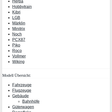
Herpa
Hobbytrain
Kibri
LGB
Märklin
Minitrix
Noch
PCX87
Piko
Roco
Vollmer
Wiking
Modell Übersicht:
Fahrzeuge
Flugzeuge
Gebäude
Bahnhöfe
Güterwagen