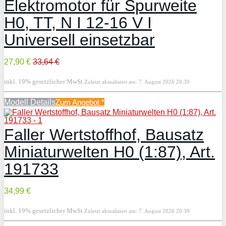
Elektromotor für Spurweite
H0, TT, N I 12-16 V I
Universell einsetzbar
27,90 €
33,64 €
inkl. 19% gesetzlicher MwSt.
Zuletzt aktualisiert am: 7. August 2026 20:39
Modell Details
Zum Angebot
*
Faller Wertstoffhof, Bausatz
Miniaturwelten H0 (1:87), Art.
191733
34,99 €
inkl. 19% gesetzlicher MwSt.
Zuletzt aktualisiert am: 7. August 2026 20:39