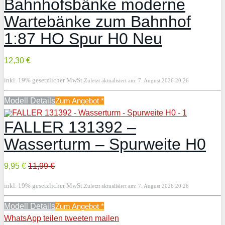
Bahnhofsbänke moderne
Wartebänke zum Bahnhof
1:87 HO Spur H0 Neu
12,30 €
inkl. 19% gesetzlicher MwSt.
Zuletzt aktualisiert am: 7. August 2026 20:26
Modell Details
Zum Angebot
*
FALLER 131392 –
Wasserturm – Spurweite H0
9,95 €
11,99 €
inkl. 19% gesetzlicher MwSt.
Zuletzt aktualisiert am: 7. August 2026 20:26
Modell Details
Zum Angebot
*
WhatsApp
teilen
tweeten
mailen