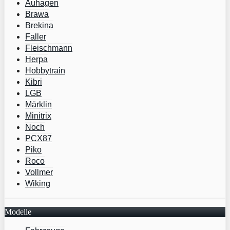
Auhagen
Brawa
Brekina
Faller
Fleischmann
Herpa
Hobbytrain
Kibri
LGB
Märklin
Minitrix
Noch
PCX87
Piko
Roco
Vollmer
Wiking
Modelle