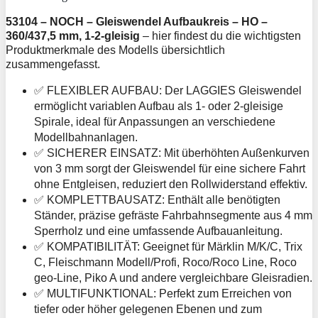
53104 – NOCH – Gleiswendel Aufbaukreis – HO –
360/437,5 mm, 1-2-gleisig
– hier findest du die wichtigsten
Produktmerkmale des Modells übersichtlich
zusammengefasst.
✅ FLEXIBLER AUFBAU: Der LAGGIES Gleiswendel
ermöglicht variablen Aufbau als 1- oder 2-gleisige
Spirale, ideal für Anpassungen an verschiedene
Modellbahnanlagen.
✅ SICHERER EINSATZ: Mit überhöhten Außenkurven
von 3 mm sorgt der Gleiswendel für eine sichere Fahrt
ohne Entgleisen, reduziert den Rollwiderstand effektiv.
✅ KOMPLETTBAUSATZ: Enthält alle benötigten
Ständer, präzise gefräste Fahrbahnsegmente aus 4 mm
Sperrholz und eine umfassende Aufbauanleitung.
✅ KOMPATIBILITÄT: Geeignet für Märklin M/K/C, Trix
C, Fleischmann Modell/Profi, Roco/Roco Line, Roco
geo-Line, Piko A und andere vergleichbare Gleisradien.
✅ MULTIFUNKTIONAL: Perfekt zum Erreichen von
tiefer oder höher gelegenen Ebenen und zum