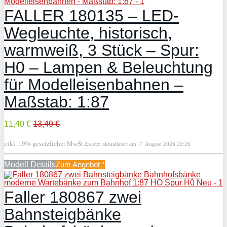
FALLER 180135 – LED-
Wegleuchte, historisch,
warmweiß, 3 Stück – Spur:
H0 – Lampen & Beleuchtung
für Modelleisenbahnen –
Maßstab: 1:87
11,40 €
13,49 €
inkl. 19% gesetzlicher MwSt.
Zuletzt aktualisiert am: 7. August 2026 20:26
Modell Details
Zum Angebot
*
Faller 180867 zwei
Bahnsteigbänke