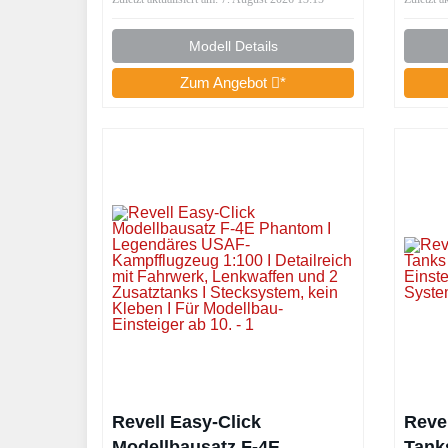
Welt
I Ke
Modell Details
Für 
Zum Angebot
*
Revell Easy-Click
Reve
Modellbausatz F-4E
Tank