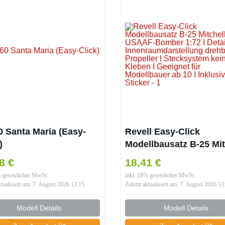
0 Santa Maria (Easy-
Revell Easy-Click
)
Modellbausatz B-25 Mit
I USAAF-Bomber 1:72 I
8 €
18,41 €
Detaillierte
% gesetzlicher MwSt.
inkl. 19% gesetzlicher MwSt.
Innenraumdarstellung
ktualisiert am: 7. August 2026 13:15
Zuletzt aktualisiert am: 7. August 2026 13
drehbare Propeller I
Stecksystem kein Klebe
Modell Details
Modell Details
Geeignet für Modellbau