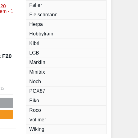
Faller
Fleischmann
Herpa
Hobbytrain
Kibri
LGB
t F20
Märklin
Minitrix
Noch
:15
PCX87
Piko
Roco
Vollmer
Wiking