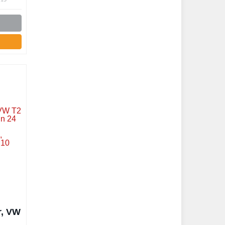
au
ein
-
r, VW