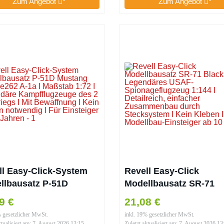
Zum Angebot
*
Zum Angebot
*
ab 10 I Inklusive Sticke
ll Easy-Click-System
Revell Easy-Click
llbausatz P-51D
Modellbausatz SR-71
ang und Me262 A-1a I
Blackbird I Legendäres
9 €
21,08 €
tab 1:72 I Legendäre
USAF-Spionageflugze
% gesetzlicher MwSt.
inkl. 19% gesetzlicher MwSt.
fflugzeuge des 2
1:144 I Detailreich,
ktualisiert am: 7. August 2026 13:15
Zuletzt aktualisiert am: 7. August 2026 13