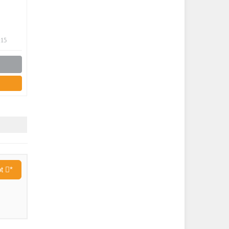
m
:15
en,
ten
ot
*