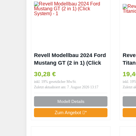
Revell Modellbau 2024 Ford
Reve
Mustang GT (2 in 1) (Click
Tita
System)
30,28 €
19,
inkl. 19% gesetzlicher MwSt.
inkl. 19
Zuletzt aktualisiert am: 7. August 2026 13:17
Zuletzt a
Modell Details
Zum Angebot
*