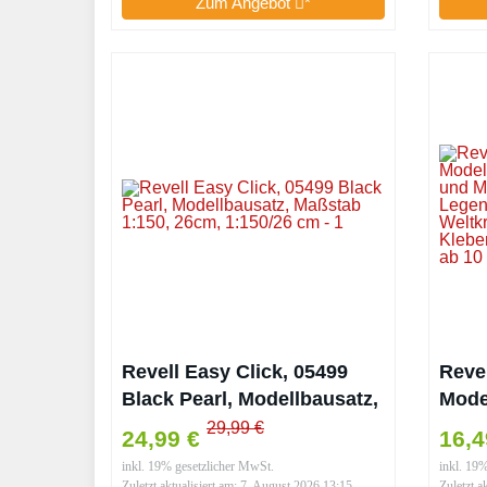
Zum Angebot
*
Revell Easy Click, 05499
Reve
Black Pearl, Modellbausatz,
Mode
Maßstab 1:150, 26cm,
Must
29,99 €
24,99 €
16,4
1:150/26 cm
Maßs
inkl. 19% gesetzlicher MwSt.
inkl. 19
Kamp
Zuletzt aktualisiert am: 7. August 2026 13:15
Zuletzt a