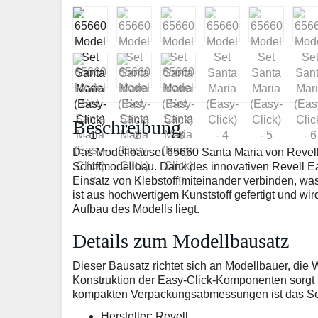
Beschreibung
Das Modellbauset 65660 Santa Maria von Revell b
Schiffmodellbau. Dank des innovativen Revell E
Einsatz von Klebstoff miteinander verbinden, w
ist aus hochwertigem Kunststoff gefertigt und wir
Aufbau des Modells liegt.
Details zum Modellbausatz
Dieser Bausatz richtet sich an Modellbauer, die
Konstruktion der Easy-Click-Komponenten sorgt fü
kompakten Verpackungsabmessungen ist das Set
Hersteller: Revell