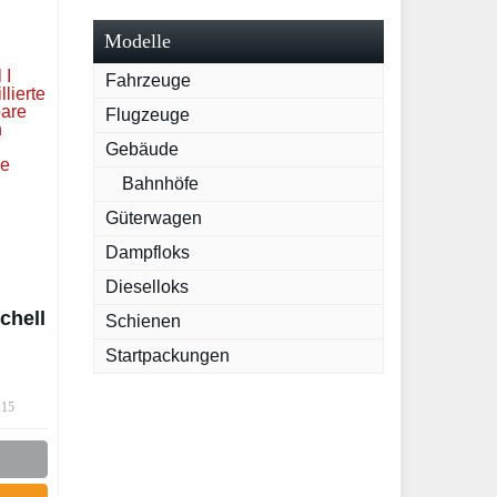
Modelle
Fahrzeuge
Flugzeuge
Gebäude
Bahnhöfe
Güterwagen
Dampfloks
Dieselloks
chell
Schienen
Startpackungen
:15
n I
er