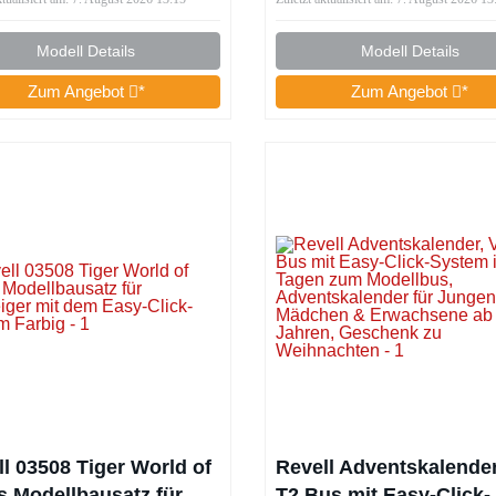
kriegs I Mit Bewaffnung
einfacher Zusammenb
in Kleben notwendig I
durch Stecksystem I K
Modell Details
Modell Details
Einsteiger ab 10 Jahren
Kleben I Für Modellbau
Zum Angebot
*
Zum Angebot
*
Einsteiger ab 10
ll 03508 Tiger World of
Revell Adventskalende
s Modellbausatz für
T2 Bus mit Easy-Click-