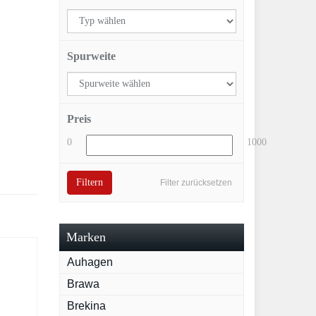
Spurweite
Preis
0
1000
Filtern
Filter zurücksetzen
Marken
Auhagen
Brawa
Brekina