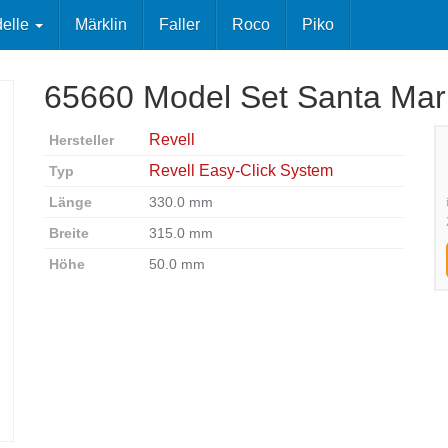
elle
Märklin
Faller
Roco
Piko
65660 Model Set Santa Mari
Revell
Hersteller
Revell Easy-Click System
Typ
Länge
330.0 mm
Breite
315.0 mm
Höhe
50.0 mm