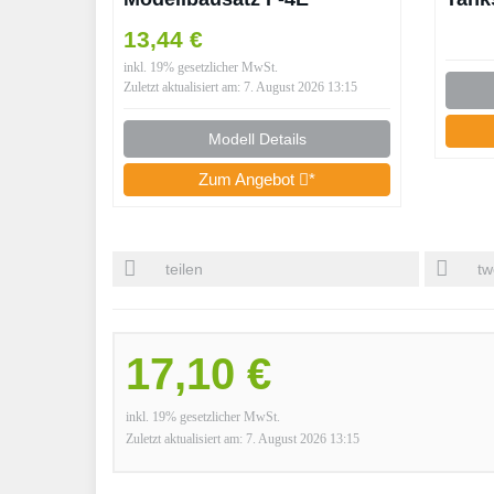
Phantom I Legendäres
Eins
13,44 €
USAF-Kampfflugzeug 1:100
Clic
inkl. 19% gesetzlicher MwSt.
I Detailreich mit Fahrwerk,
Zuletzt aktualisiert am: 7. August 2026 13:15
Lenkwaffen und 2
Zusatztanks I Stecksystem,
Modell Details
kein Kleben I Für
Zum Angebot
*
Modellbau-Einsteiger ab 10.
teilen
tw
17,10 €
inkl. 19% gesetzlicher MwSt.
Zuletzt aktualisiert am: 7. August 2026 13:15