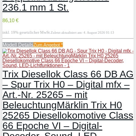
236.1 mm 1 St.
86,10 €
inkl. 19% gesetzlicher MwSt.
Zuletzt aktualisiert am: 4. August 2026 01:13
Modell Details
Zum Angebot
*
Trix Diesellok Class 66 DB AG
– Spur Trix H0 – Digital mfx –
Art.-Nr. 25265 – mit
BeleuchtungMärklin Trix H0
25265 Diesellokomotive Class
66 Epoche VI – Digital-
Decoder, Sound, LED-