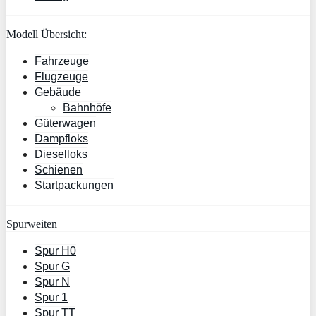
Modell Übersicht:
Fahrzeuge
Flugzeuge
Gebäude
Bahnhöfe
Güterwagen
Dampfloks
Dieselloks
Schienen
Startpackungen
Spurweiten
Spur H0
Spur G
Spur N
Spur 1
Spur TT