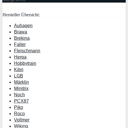
Hersteller Übersicht:
Auhagen
Brawa
Brekina
Faller
Fleischmann
Herpa
Hobbytrain
Kibri
LGB
Märklin
Minitrix
Noch
PCX87
Piko
Roco
Vollmer
Wiking