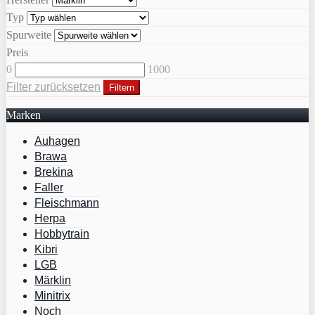
Typ
Spurweite
Preis
0
1000
Filter zurücksetzen
Filtern
Marken
Auhagen
Brawa
Brekina
Faller
Fleischmann
Herpa
Hobbytrain
Kibri
LGB
Märklin
Minitrix
Noch