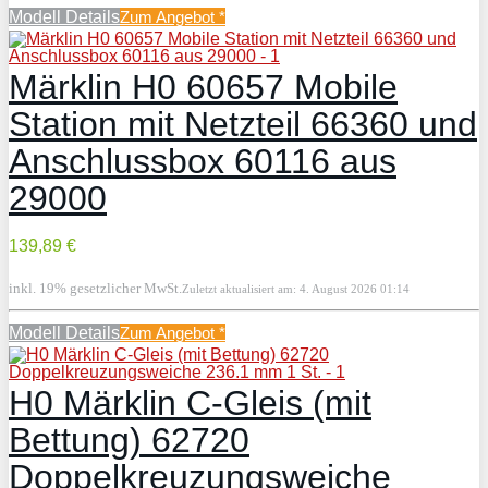
Modell Details
Zum Angebot
*
Märklin H0 60657 Mobile
Station mit Netzteil 66360 und
Anschlussbox 60116 aus
29000
139,89 €
inkl. 19% gesetzlicher MwSt.
Zuletzt aktualisiert am: 4. August 2026 01:14
Modell Details
Zum Angebot
*
H0 Märklin C-Gleis (mit
Bettung) 62720
Doppelkreuzungsweiche