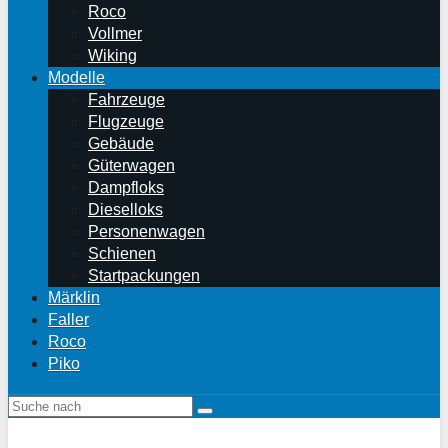
Roco
Vollmer
Wiking
Modelle
Fahrzeuge
Flugzeuge
Gebäude
Güterwagen
Dampfloks
Dieselloks
Personenwagen
Schienen
Startpackungen
Märklin
Faller
Roco
Piko