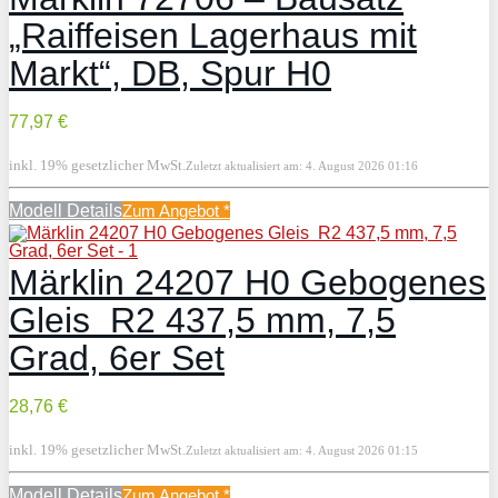
„Raiffeisen Lagerhaus mit
Markt“, DB, Spur H0
77,97 €
inkl. 19% gesetzlicher MwSt.
Zuletzt aktualisiert am: 4. August 2026 01:16
Modell Details
Zum Angebot
*
Märklin 24207 H0 Gebogenes
Gleis R2 437,5 mm, 7,5
Grad, 6er Set
28,76 €
inkl. 19% gesetzlicher MwSt.
Zuletzt aktualisiert am: 4. August 2026 01:15
Modell Details
Zum Angebot
*