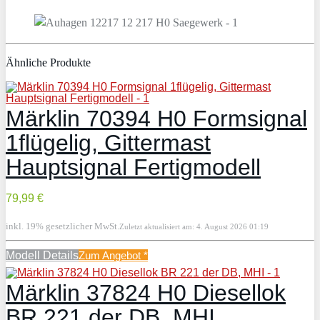
Ähnliche Produkte
Märklin 70394 H0 Formsignal
1flügelig, Gittermast
Hauptsignal Fertigmodell
79,99 €
inkl. 19% gesetzlicher MwSt.
Zuletzt aktualisiert am: 4. August 2026 01:19
Modell Details
Zum Angebot
*
Märklin 37824 H0 Diesellok
BR 221 der DB, MHI