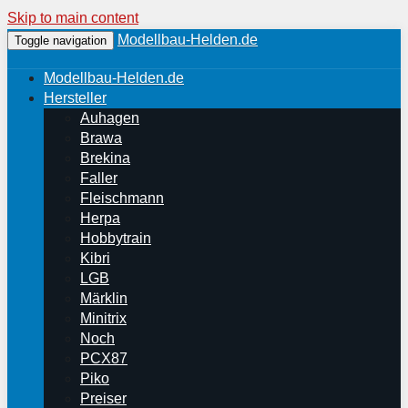
Skip to main content
Modellbau-Helden.de
Toggle navigation
Modellbau-Helden.de
Hersteller
Auhagen
Brawa
Brekina
Faller
Fleischmann
Herpa
Hobbytrain
Kibri
LGB
Märklin
Minitrix
Noch
PCX87
Piko
Preiser