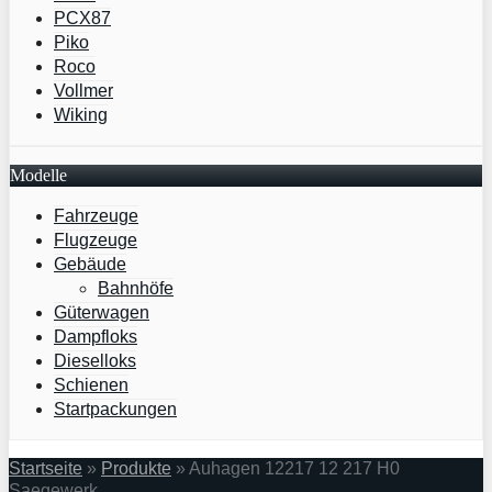
PCX87
Piko
Roco
Vollmer
Wiking
Modelle
Fahrzeuge
Flugzeuge
Gebäude
Bahnhöfe
Güterwagen
Dampfloks
Dieselloks
Schienen
Startpackungen
Startseite
»
Produkte
»
Auhagen 12217 12 217 H0
Saegewerk