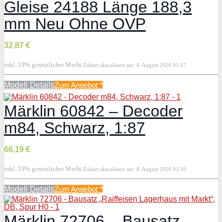
Gleise 24188 Länge 188,3
mm Neu Ohne OVP
32,87 €
inkl. 19% gesetzlicher MwSt.
Zuletzt aktualisiert am: 4. August 2026 01:17
Modell Details
Zum Angebot
*
Märklin 60842 – Decoder
m84, Schwarz, 1:87
66,19 €
inkl. 19% gesetzlicher MwSt.
Zuletzt aktualisiert am: 4. August 2026 01:16
Modell Details
Zum Angebot
*
Märklin 72706 – Bausatz