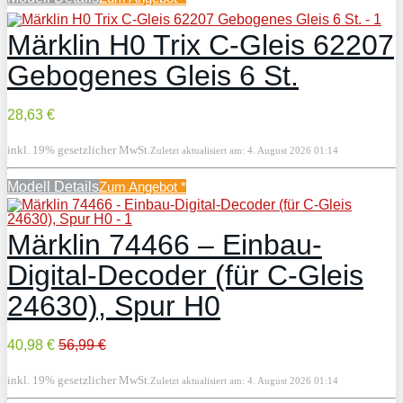
Märklin H0 Trix C-Gleis 62207
Gebogenes Gleis 6 St.
28,63 €
inkl. 19% gesetzlicher MwSt.
Zuletzt aktualisiert am: 4. August 2026 01:14
Modell Details
Zum Angebot
*
Märklin 74466 – Einbau-
Digital-Decoder (für C-Gleis
24630), Spur H0
40,98 €
56,99 €
inkl. 19% gesetzlicher MwSt.
Zuletzt aktualisiert am: 4. August 2026 01:14