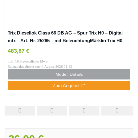
Trix Diesellok Class 66 DB AG – Spur Trix H0 – Digital
mfx – Art.-Nr. 25265 – mit BeleuchtungMärklin Trix H0
25265 Diesellokomotive Class 66 Epoche VI – Digital-
483,87 €
Decoder, Sound, LED-Lichtfunktionen
inkl. 19% gesetzlicher MwSt.
Zuletzt aktualisiert am: 4. August 2026 01:13
Modell Details
Zum Angebot
*