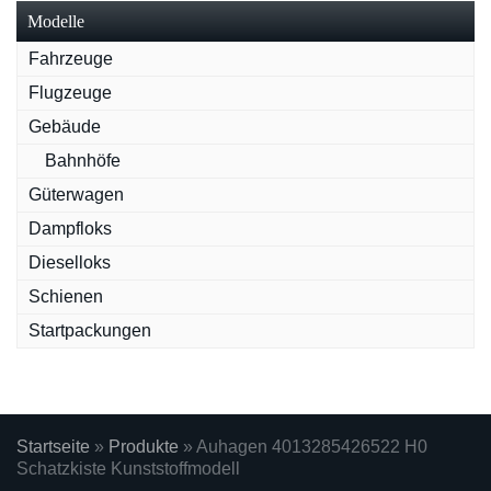
Modelle
Fahrzeuge
Flugzeuge
Gebäude
Bahnhöfe
Güterwagen
Dampfloks
Dieselloks
Schienen
Startpackungen
Startseite
»
Produkte
»
Auhagen 4013285426522 H0
Schatzkiste Kunststoffmodell