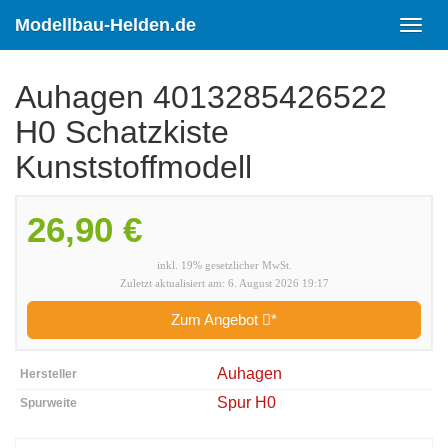
Skip
to
Modellbau-Helden.de
Toggl
main
navig
content
Auhagen 4013285426522
H0 Schatzkiste
Kunststoffmodell
26,90 €
inkl. 19% gesetzlicher MwSt.
Zuletzt aktualisiert am: 6. August 2026 19:17
Zum Angebot
*
Auhagen
Hersteller
Spur H0
Spurweite