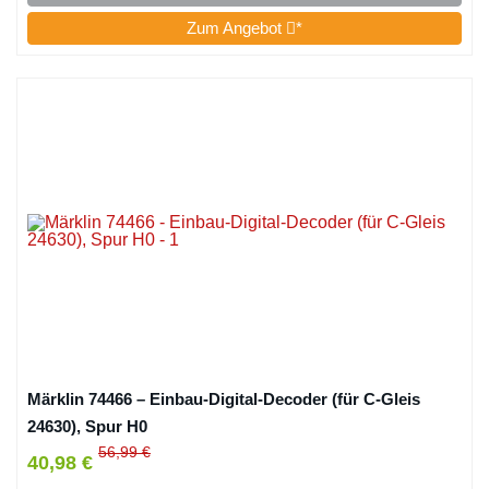
Zum Angebot
*
Märklin 74466 – Einbau-Digital-Decoder (für C-Gleis
24630), Spur H0
56,99 €
40,98 €