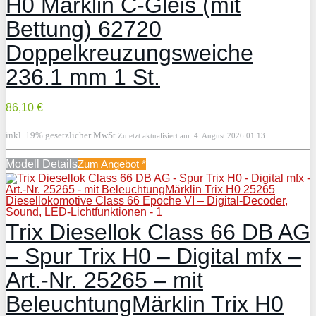
H0 Märklin C-Gleis (mit
Bettung) 62720
Doppelkreuzungsweiche
236.1 mm 1 St.
86,10 €
inkl. 19% gesetzlicher MwSt.
Zuletzt aktualisiert am: 4. August 2026 01:13
Modell Details
Zum Angebot
*
Trix Diesellok Class 66 DB AG
– Spur Trix H0 – Digital mfx –
Art.-Nr. 25265 – mit
BeleuchtungMärklin Trix H0