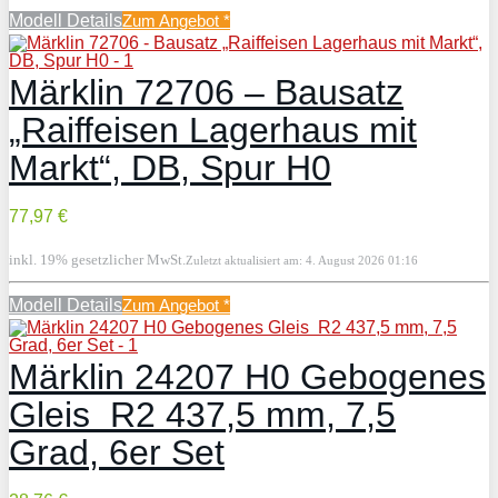
Modell Details
Zum Angebot
*
Märklin 72706 – Bausatz
„Raiffeisen Lagerhaus mit
Markt“, DB, Spur H0
77,97 €
inkl. 19% gesetzlicher MwSt.
Zuletzt aktualisiert am: 4. August 2026 01:16
Modell Details
Zum Angebot
*
Märklin 24207 H0 Gebogenes
Gleis R2 437,5 mm, 7,5
Grad, 6er Set