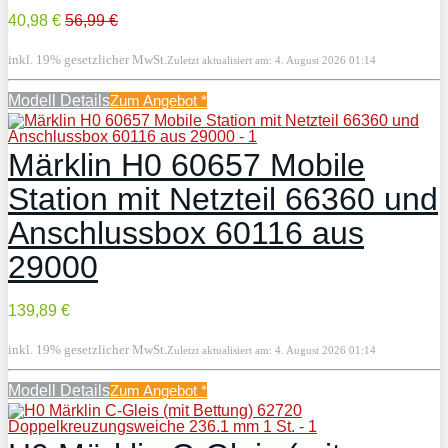
40,98 €
56,99 €
inkl. 19% gesetzlicher MwSt.
Zuletzt aktualisiert am: 4. August 2026 01:14
Modell Details
Zum Angebot
*
Märklin H0 60657 Mobile
Station mit Netzteil 66360 und
Anschlussbox 60116 aus
29000
139,89 €
inkl. 19% gesetzlicher MwSt.
Zuletzt aktualisiert am: 4. August 2026 01:14
Modell Details
Zum Angebot
*