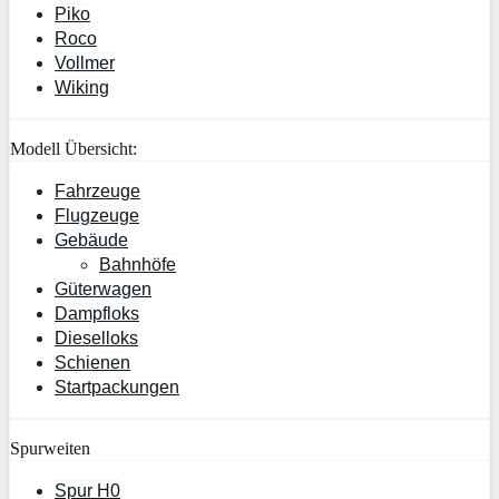
Piko
Roco
Vollmer
Wiking
Modell Übersicht:
Fahrzeuge
Flugzeuge
Gebäude
Bahnhöfe
Güterwagen
Dampfloks
Dieselloks
Schienen
Startpackungen
Spurweiten
Spur H0