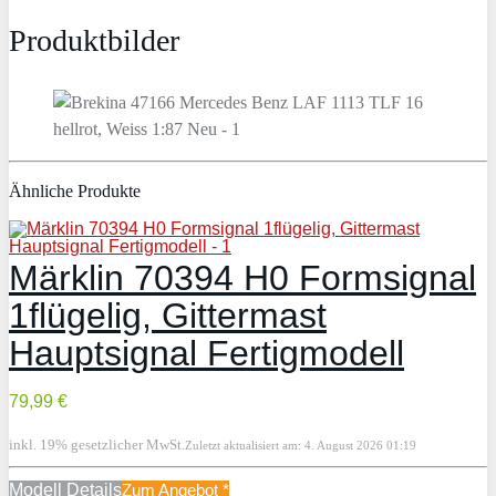
Produktbilder
Ähnliche Produkte
Märklin 70394 H0 Formsignal
1flügelig, Gittermast
Hauptsignal Fertigmodell
79,99 €
inkl. 19% gesetzlicher MwSt.
Zuletzt aktualisiert am: 4. August 2026 01:19
Modell Details
Zum Angebot
*