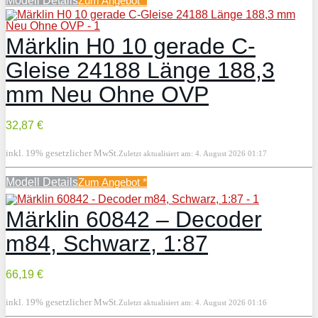
Modell Details
Zum Angebot
*
Märklin H0 10 gerade C-
Gleise 24188 Länge 188,3
mm Neu Ohne OVP
32,87 €
inkl. 19% gesetzlicher MwSt.
Zuletzt aktualisiert am: 4. August 2026 01:17
Modell Details
Zum Angebot
*
Märklin 60842 – Decoder
m84, Schwarz, 1:87
66,19 €
inkl. 19% gesetzlicher MwSt.
Zuletzt aktualisiert am: 4. August 2026 01:16