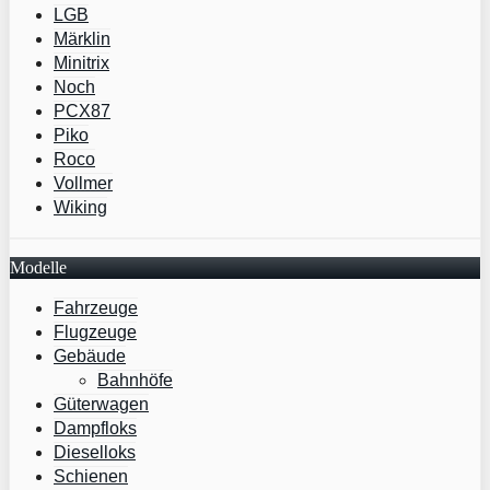
LGB
Märklin
Minitrix
Noch
PCX87
Piko
Roco
Vollmer
Wiking
Modelle
Fahrzeuge
Flugzeuge
Gebäude
Bahnhöfe
Güterwagen
Dampfloks
Dieselloks
Schienen