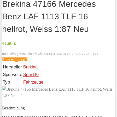
Brekina 47166 Mercedes
Benz LAF 1113 TLF 16
hellrot, Weiss 1:87 Neu
41,90 €
inkl. 19% gesetzlicher MwSt.
Zuletzt aktualisiert am: 7. August 2026 11:01
Zum Angebot
*
Hersteller
Brekina
Spurweite
Spur H0
Typ
Fahrzeuge
Beschreibung