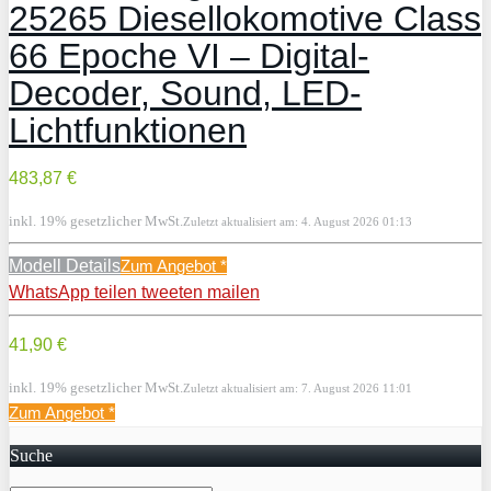
25265 Diesellokomotive Class
66 Epoche VI – Digital-
Decoder, Sound, LED-
Lichtfunktionen
483,87 €
inkl. 19% gesetzlicher MwSt.
Zuletzt aktualisiert am: 4. August 2026 01:13
Modell Details
Zum Angebot
*
WhatsApp
teilen
tweeten
mailen
41,90 €
inkl. 19% gesetzlicher MwSt.
Zuletzt aktualisiert am: 7. August 2026 11:01
Zum Angebot
*
Suche