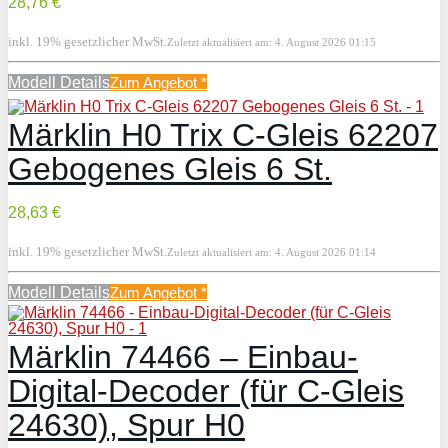
28,76 €
inkl. 19% gesetzlicher MwSt.
Zuletzt aktualisiert am: 4. August 2026 01:15
Modell Details
Zum Angebot
*
Märklin H0 Trix C-Gleis 62207
Gebogenes Gleis 6 St.
28,63 €
inkl. 19% gesetzlicher MwSt.
Zuletzt aktualisiert am: 4. August 2026 01:14
Modell Details
Zum Angebot
*
Märklin 74466 – Einbau-
Digital-Decoder (für C-Gleis
24630), Spur H0