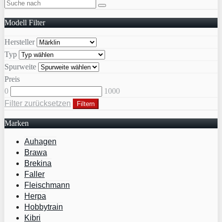
Modell Filter
Hersteller
Typ
Spurweite
Preis
0
1000
Filter zurücksetzen
Filtern
Marken
Auhagen
Brawa
Brekina
Faller
Fleischmann
Herpa
Hobbytrain
Kibri