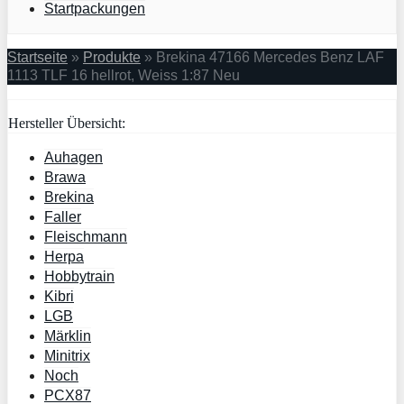
Startpackungen
Startseite
»
Produkte
»
Brekina 47166 Mercedes Benz LAF
1113 TLF 16 hellrot, Weiss 1:87 Neu
Hersteller Übersicht:
Auhagen
Brawa
Brekina
Faller
Fleischmann
Herpa
Hobbytrain
Kibri
LGB
Märklin
Minitrix
Noch
PCX87