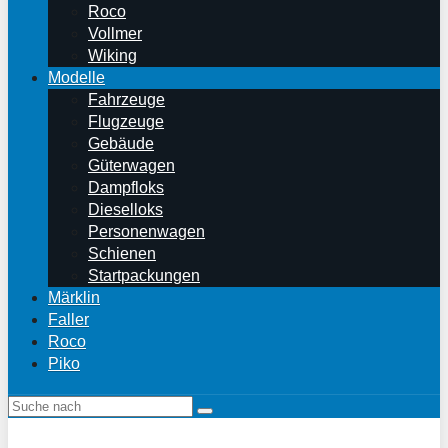
Roco
Vollmer
Wiking
Modelle
Fahrzeuge
Flugzeuge
Gebäude
Güterwagen
Dampfloks
Dieselloks
Personenwagen
Schienen
Startpackungen
Märklin
Faller
Roco
Piko