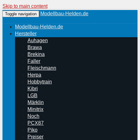
Skip to main content
Modellbau-Helden.de
Toggle navigation
Modellbau-Helden.de
Hersteller
Auhagen
Brawa
Brekina
Faller
Fleischmann
Herpa
Hobbytrain
Kibri
LGB
Märklin
Minitrix
Noch
PCX87
Piko
Preiser