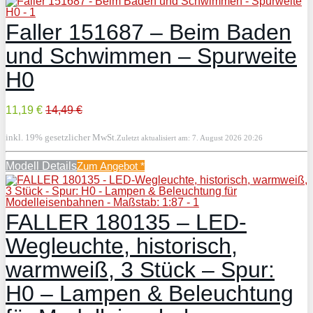
Faller 151687 – Beim Baden
und Schwimmen – Spurweite
H0
11,19 €
14,49 €
inkl. 19% gesetzlicher MwSt.
Zuletzt aktualisiert am: 7. August 2026 20:26
Modell Details
Zum Angebot
*
FALLER 180135 – LED-
Wegleuchte, historisch,
warmweiß, 3 Stück – Spur:
H0 – Lampen & Beleuchtung