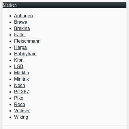
Marken
Auhagen
Brawa
Brekina
Faller
Fleischmann
Herpa
Hobbytrain
Kibri
LGB
Märklin
Minitrix
Noch
PCX87
Piko
Roco
Vollmer
Wiking