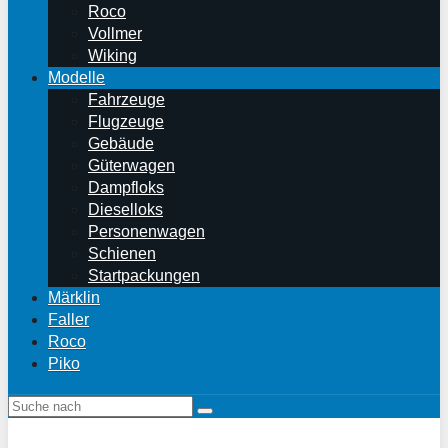
Roco
Vollmer
Wiking
Modelle
Fahrzeuge
Flugzeuge
Gebäude
Güterwagen
Dampfloks
Dieselloks
Personenwagen
Schienen
Startpackungen
Märklin
Faller
Roco
Piko