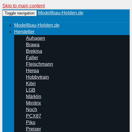
Skip to main content
Modellbau-Helden.de
Toggle navigation
Modellbau-Helden.de
Hersteller
Auhagen
Brawa
Brekina
Faller
Fleischmann
Herpa
Hobbytrain
Kibri
LGB
Märklin
Minitrix
Noch
PCX87
Piko
Preiser