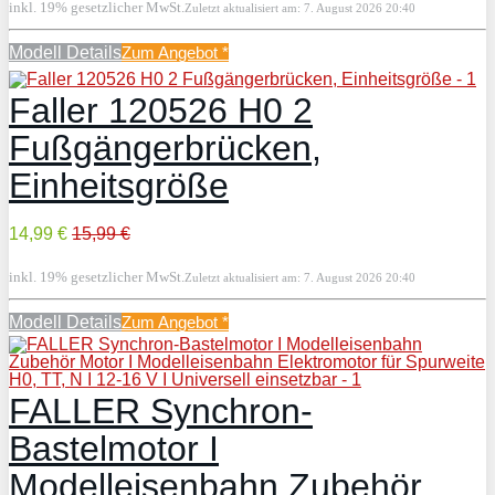
inkl. 19% gesetzlicher MwSt.
Zuletzt aktualisiert am: 7. August 2026 20:40
Modell Details
Zum Angebot
*
Faller 120526 H0 2
Fußgängerbrücken,
Einheitsgröße
14,99 €
15,99 €
inkl. 19% gesetzlicher MwSt.
Zuletzt aktualisiert am: 7. August 2026 20:40
Modell Details
Zum Angebot
*
FALLER Synchron-
Bastelmotor I
Modelleisenbahn Zubehör