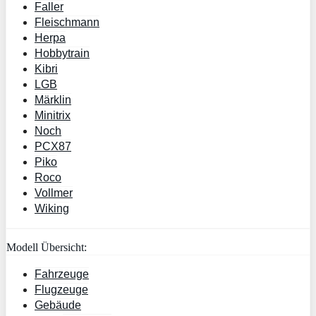
Faller
Fleischmann
Herpa
Hobbytrain
Kibri
LGB
Märklin
Minitrix
Noch
PCX87
Piko
Roco
Vollmer
Wiking
Modell Übersicht:
Fahrzeuge
Flugzeuge
Gebäude