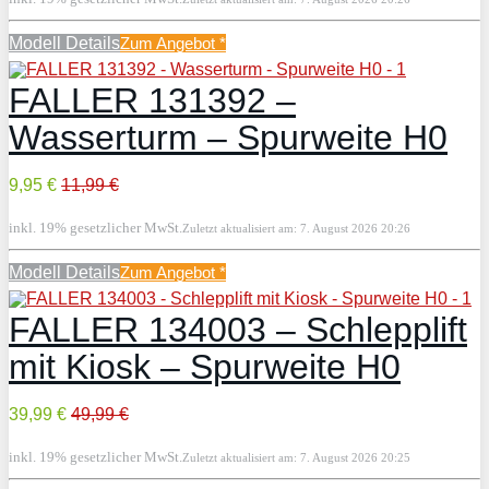
Modell Details
Zum Angebot
*
FALLER 131392 –
Wasserturm – Spurweite H0
9,95 €
11,99 €
inkl. 19% gesetzlicher MwSt.
Zuletzt aktualisiert am: 7. August 2026 20:26
Modell Details
Zum Angebot
*
FALLER 134003 – Schlepplift
mit Kiosk – Spurweite H0
39,99 €
49,99 €
inkl. 19% gesetzlicher MwSt.
Zuletzt aktualisiert am: 7. August 2026 20:25