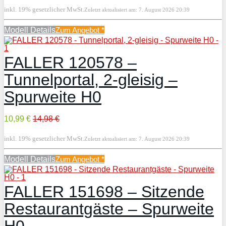
inkl. 19% gesetzlicher MwSt.
Zuletzt aktualisiert am: 7. August 2026 20:39
Modell Details
Zum Angebot
*
FALLER 120578 –
Tunnelportal, 2-gleisig –
Spurweite H0
10,99 €
14,98 €
inkl. 19% gesetzlicher MwSt.
Zuletzt aktualisiert am: 7. August 2026 20:39
Modell Details
Zum Angebot
*
FALLER 151698 – Sitzende
Restaurantgäste – Spurweite