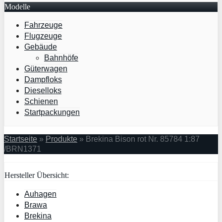
Modelle
Fahrzeuge
Flugzeuge
Gebäude
Bahnhöfe
Güterwagen
Dampfloks
Dieselloks
Schienen
Startpackungen
Startseite
»
Produkte
»
Brekina Bison rot Nr. 85784 1:87
/BRN1371
Hersteller Übersicht:
Auhagen
Brawa
Brekina