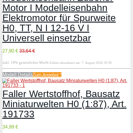
Motor I Modelleisenbahn
Elektromotor für Spurweite
H0, TT, N I 12-16 V I
Universell einsetzbar
27,90 €
33,64 €
inkl. 19% gesetzlicher MwSt.
Zuletzt aktualisiert am: 7. August 2026 20:39
Modell Details
Zum Angebot
*
Faller Wertstoffhof, Bausatz
Miniaturwelten H0 (1:87), Art.
191733
34,99 €