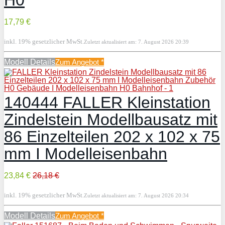
H0
17,79 €
inkl. 19% gesetzlicher MwSt.
Zuletzt aktualisiert am: 7. August 2026 20:39
Modell Details
Zum Angebot
*
140444 FALLER Kleinstation
Zindelstein Modellbausatz mit
86 Einzelteilen 202 x 102 x 75
mm I Modelleisenbahn
23,84 €
26,18 €
inkl. 19% gesetzlicher MwSt.
Zuletzt aktualisiert am: 7. August 2026 20:34
Modell Details
Zum Angebot
*