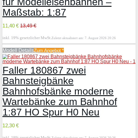
für Modelleisenbahnen –
Maßstab: 1:87
11,40 €
13,49 €
inkl. 19% gesetzlicher MwSt.
Zuletzt aktualisiert am: 7. August 2026 20:26
Modell Details
Zum Angebot
*
Faller 180867 zwei
Bahnsteigbänke
Bahnhofsbänke moderne
Wartebänke zum Bahnhof
1:87 HO Spur H0 Neu
12,30 €
inkl. 19% gesetzlicher MwSt.
Zuletzt aktualisiert am: 7. August 2026 20:26