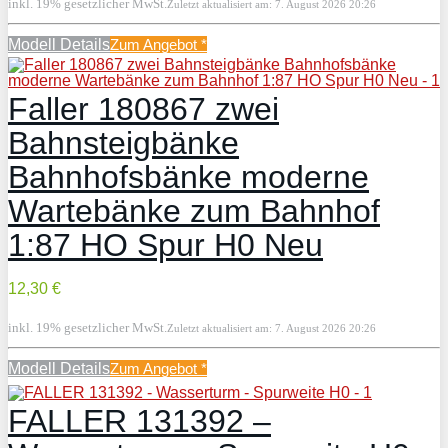
inkl. 19% gesetzlicher MwSt.
Zuletzt aktualisiert am: 7. August 2026 20:26
Modell Details
Zum Angebot
*
Faller 180867 zwei
Bahnsteigbänke
Bahnhofsbänke moderne
Wartebänke zum Bahnhof
1:87 HO Spur H0 Neu
12,30 €
inkl. 19% gesetzlicher MwSt.
Zuletzt aktualisiert am: 7. August 2026 20:26
Modell Details
Zum Angebot
*
FALLER 131392 –