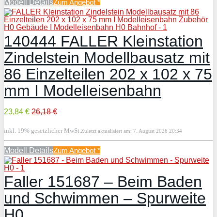
Modell Details
Zum Angebot
*
140444 FALLER Kleinstation
Zindelstein Modellbausatz mit
86 Einzelteilen 202 x 102 x 75
mm I Modelleisenbahn
23,84 €
26,18 €
inkl. 19% gesetzlicher MwSt.
Zuletzt aktualisiert am: 7. August 2026 20:34
Modell Details
Zum Angebot
*
Faller 151687 – Beim Baden
und Schwimmen – Spurweite
H0