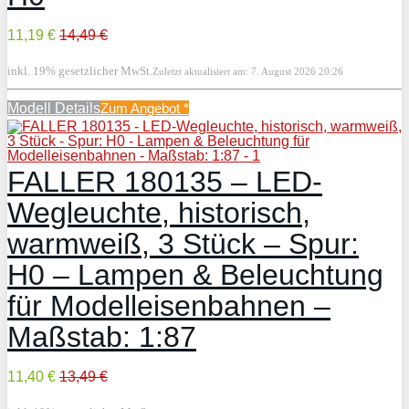
11,19 €
14,49 €
inkl. 19% gesetzlicher MwSt.
Zuletzt aktualisiert am: 7. August 2026 20:26
Modell Details
Zum Angebot
*
FALLER 180135 – LED-
Wegleuchte, historisch,
warmweiß, 3 Stück – Spur:
H0 – Lampen & Beleuchtung
für Modelleisenbahnen –
Maßstab: 1:87
11,40 €
13,49 €