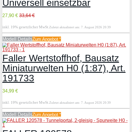
Universell einsetzbar
27,90 €
33,64 €
inkl. 19% gesetzlicher MwSt.
Zuletzt aktualisiert am: 7. August 2026 20:39
Modell Details
Zum Angebot
*
Faller Wertstoffhof, Bausatz
Miniaturwelten H0 (1:87), Art.
191733
34,99 €
inkl. 19% gesetzlicher MwSt.
Zuletzt aktualisiert am: 7. August 2026 20:39
Modell Details
Zum Angebot
*