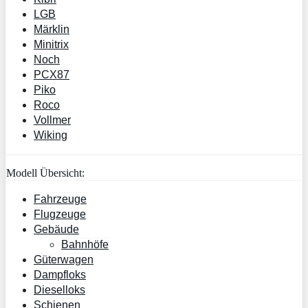
LGB
Märklin
Minitrix
Noch
PCX87
Piko
Roco
Vollmer
Wiking
Modell Übersicht:
Fahrzeuge
Flugzeuge
Gebäude
Bahnhöfe
Güterwagen
Dampfloks
Dieselloks
Schienen