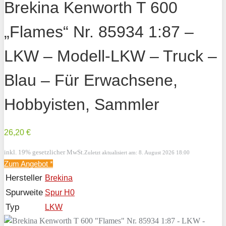
Brekina Kenworth T 600
„Flames“ Nr. 85934 1:87 –
LKW – Modell-LKW – Truck –
Blau – Für Erwachsene,
Hobbyisten, Sammler
26,20 €
inkl. 19% gesetzlicher MwSt.
Zuletzt aktualisiert am: 8. August 2026 18:00
Zum Angebot
*
Hersteller
Brekina
Spurweite
Spur H0
Typ
LKW