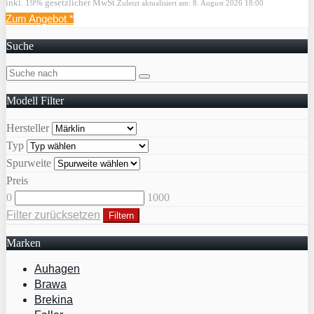
inkl. 19% gesetzlicher MwSt.
Zuletzt aktualisiert am: 8. August 2026 18:00
Zum Angebot
*
Suche
Modell Filter
Hersteller
Typ
Spurweite
Preis
0
1000
Filter zurücksetzen
Filtern
Marken
Auhagen
Brawa
Brekina