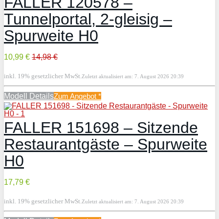
FALLER 120578 –
Tunnelportal, 2-gleisig –
Spurweite H0
10,99 €
14,98 €
inkl. 19% gesetzlicher MwSt.
Zuletzt aktualisiert am: 7. August 2026 20:39
Modell Details
Zum Angebot
*
FALLER 151698 – Sitzende
Restaurantgäste – Spurweite
H0
17,79 €
inkl. 19% gesetzlicher MwSt.
Zuletzt aktualisiert am: 7. August 2026 20:39