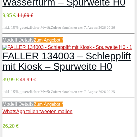
Wasserturm – Spurweite H0
9,95 €
11,99 €
inkl. 19% gesetzlicher MwSt.
Zuletzt aktualisiert am: 7. August 2026 20:26
Modell Details
Zum Angebot
*
FALLER 134003 – Schlepplift
mit Kiosk – Spurweite H0
39,99 €
49,99 €
inkl. 19% gesetzlicher MwSt.
Zuletzt aktualisiert am: 7. August 2026 20:25
Modell Details
Zum Angebot
*
WhatsApp
teilen
tweeten
mailen
26,20 €