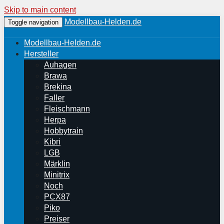
Skip to main content
Modellbau-Helden.de
Toggle navigation
Modellbau-Helden.de
Hersteller
Auhagen
Brawa
Brekina
Faller
Fleischmann
Herpa
Hobbytrain
Kibri
LGB
Märklin
Minitrix
Noch
PCX87
Piko
Preiser