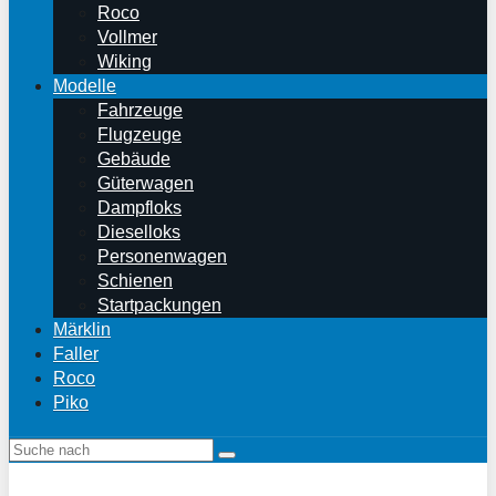
Roco
Vollmer
Wiking
Modelle
Fahrzeuge
Flugzeuge
Gebäude
Güterwagen
Dampfloks
Dieselloks
Personenwagen
Schienen
Startpackungen
Märklin
Faller
Roco
Piko