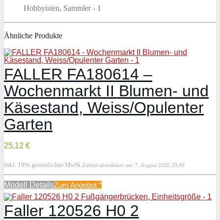
Ähnliche Produkte
FALLER FA180614 –
Wochenmarkt II Blumen- und
Käsestand, Weiss/Opulenter
Garten
25,12 €
inkl. 19% gesetzlicher MwSt.
Zuletzt aktualisiert am: 7. August 2026 20:40
Modell Details
Zum Angebot
*
Faller 120526 H0 2