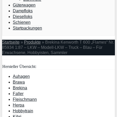
Güterwagen
Dampfloks
Dieselloks
Schienen
Startpackungen
Startseite
»
Produkte
»
Brekina Kenworth T 600 „Flames“ Nr.
85934 1:87 – LKW – Modell-LKW – Truck – Blau – Für
Erwachsene, Hobbyisten, Sammler
Hersteller Übersicht:
Auhagen
Brawa
Brekina
Faller
Fleischmann
Herpa
Hobbytrain
Kibri