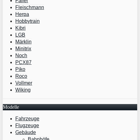
Faller
Fleischmann
Herpa
Hobbytrain
Kibri
LGB
Märklin
Minitrix
Noch
PCX87
Piko
Roco
Vollmer
Wiking
Modelle
Fahrzeuge
Flugzeuge
Gebäude
Bahnhöfe