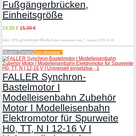
Fußgängerbrücken,
Einheitsgröße
14,99 €
15,99 €
inkl. 19% gesetzlicher MwSt.
Zuletzt aktualisiert am: 7. August 2026 20:40
Modell Details
Zum Angebot
*
FALLER Synchron-
Bastelmotor I
Modelleisenbahn Zubehör
Motor I Modelleisenbahn
Elektromotor für Spurweite
H0, TT, N I 12-16 V I