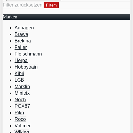
Filter zurücksetzen
Filtern
Marken
Auhagen
Brawa
Brekina
Faller
Fleischmann
Herpa
Hobbytrain
Kibri
LGB
Märklin
Minitrix
Noch
PCX87
Piko
Roco
Vollmer
Wiking