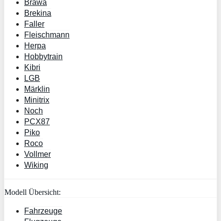
Brawa
Brekina
Faller
Fleischmann
Herpa
Hobbytrain
Kibri
LGB
Märklin
Minitrix
Noch
PCX87
Piko
Roco
Vollmer
Wiking
Modell Übersicht:
Fahrzeuge