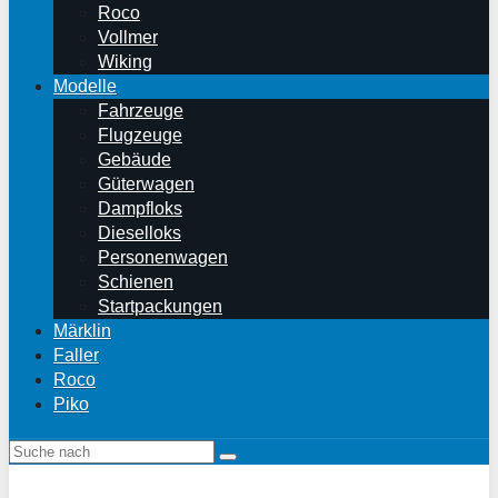
Roco
Vollmer
Wiking
Modelle
Fahrzeuge
Flugzeuge
Gebäude
Güterwagen
Dampfloks
Dieselloks
Personenwagen
Schienen
Startpackungen
Märklin
Faller
Roco
Piko