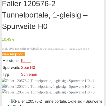
Faller 120576-2
Tunnelportale, 1-gleisig –
Spurweite H0
10,49 €
inkl. 19% gesetzlicher MwSt.
Zuletzt aktualisiert am: 7. August 2026 06:04
Zum Angebot
*
Hersteller
Faller
Spurweite
Spur H0
Typ
Schienen