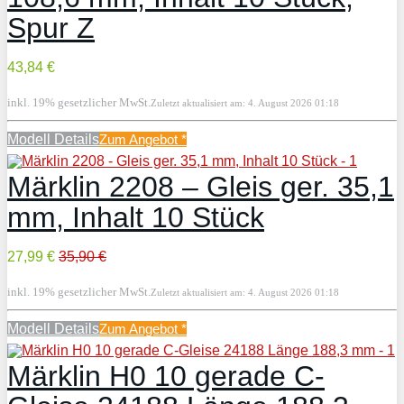
Spur Z
43,84 €
inkl. 19% gesetzlicher MwSt.
Zuletzt aktualisiert am: 4. August 2026 01:18
Modell Details
Zum Angebot
*
Märklin 2208 – Gleis ger. 35,1
mm, Inhalt 10 Stück
27,99 €
35,90 €
inkl. 19% gesetzlicher MwSt.
Zuletzt aktualisiert am: 4. August 2026 01:18
Modell Details
Zum Angebot
*
Märklin H0 10 gerade C-