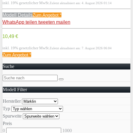
inkl. 19% gesetzlicher MwSt.
Zuletzt aktualisiert am: 4. August 2026 01:14
Modell Details
Zum Angebot
*
WhatsApp
teilen
tweeten
mailen
10,49 €
inkl. 19% gesetzlicher MwSt.
Zuletzt aktualisiert am: 7. August 2026 06:04
Zum Angebot
*
Suche
Modell Filter
Hersteller
Typ
Spurweite
Preis
0
1000