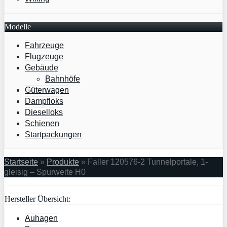
Modelle
Fahrzeuge
Flugzeuge
Gebäude
Bahnhöfe
Güterwagen
Dampfloks
Dieselloks
Schienen
Startpackungen
Startseite
»
Produkte
»
Faller 120576-2 Tunnelportale, 1-
gleisig – Spurweite H0
Hersteller Übersicht:
Auhagen