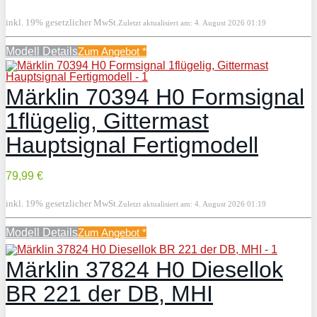
inkl. 19% gesetzlicher MwSt.
Zuletzt aktualisiert am: 4. August 2026 01:19
Modell Details
Zum Angebot
*
Märklin 70394 H0 Formsignal
1flügelig, Gittermast
Hauptsignal Fertigmodell
79,99 €
inkl. 19% gesetzlicher MwSt.
Zuletzt aktualisiert am: 4. August 2026 01:19
Modell Details
Zum Angebot
*
Märklin 37824 H0 Diesellok
BR 221 der DB, MHI