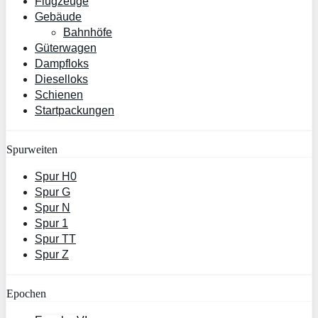
Flugzeuge
Gebäude
Bahnhöfe
Güterwagen
Dampfloks
Dieselloks
Schienen
Startpackungen
Spurweiten
Spur H0
Spur G
Spur N
Spur 1
Spur TT
Spur Z
Epochen