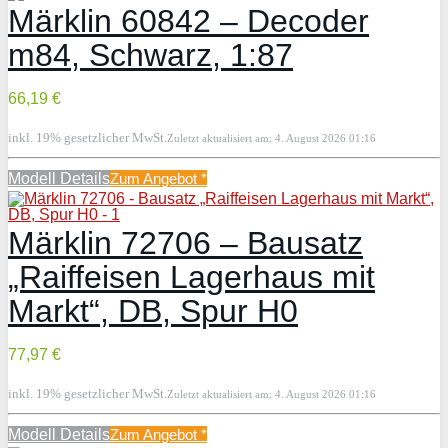
Märklin 60842 – Decoder
m84, Schwarz, 1:87
66,19 €
inkl. 19% gesetzlicher MwSt.
Zuletzt aktualisiert am: 4. August 2026 01:16
Modell Details
Zum Angebot
*
Märklin 72706 – Bausatz
„Raiffeisen Lagerhaus mit
Markt“, DB, Spur H0
77,97 €
inkl. 19% gesetzlicher MwSt.
Zuletzt aktualisiert am: 4. August 2026 01:16
Modell Details
Zum Angebot
*