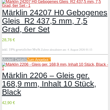
Märklin 24207 H0 Gebogenes
Gleis R2 437,5 mm, 7,5
Grad, 6er Set
28,76 €
inkl. 19% gesetzlicher MwSt.
Zuletzt aktualisiert am: 4. August 2026 01:15
Modell Details
Zum Angebot
*
Märklin 2206 – Gleis ger.
168,9 mm, Inhalt 10 Stück,
Black
42,90 €