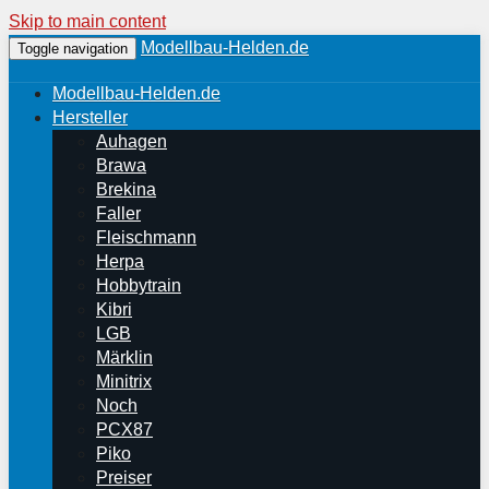
Skip to main content
Modellbau-Helden.de
Toggle navigation
Modellbau-Helden.de
Hersteller
Auhagen
Brawa
Brekina
Faller
Fleischmann
Herpa
Hobbytrain
Kibri
LGB
Märklin
Minitrix
Noch
PCX87
Piko
Preiser