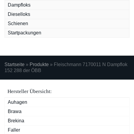
Dampfloks
Dieselloks
Schienen
Startpackungen
Startseite
»
Produkte
»
Fleischmann 7170011 N Dampflok
152 288 der ÖBB
Hersteller Übersicht:
Auhagen
Brawa
Brekina
Faller