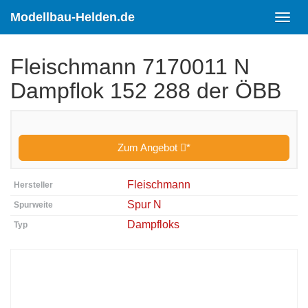
Skip
to
Modellbau-Helden.de
Toggl
main
navig
content
Fleischmann 7170011 N
Dampflok 152 288 der ÖBB
Zum Angebot
*
Fleischmann
Hersteller
Spur N
Spurweite
Dampfloks
Typ