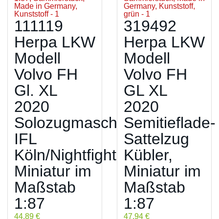
111119
319492
Herpa LKW
Herpa LKW
Modell
Modell
Volvo FH
Volvo FH
Gl. XL
GL XL
2020
2020
Solozugmaschine
Semitieflade-
IFL
Sattelzug
Köln/Nightfighter,
Kübler,
Miniatur im
Miniatur im
Maßstab
Maßstab
1:87
1:87
44,89 €
47,94 €