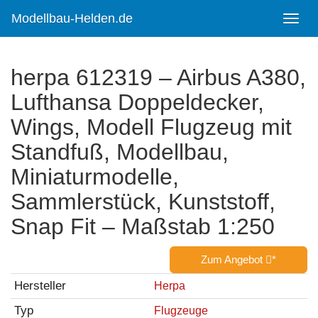
Skip
to
Modellbau-Helden.de
Toggl
main
navig
content
herpa 612319 – Airbus A380,
Lufthansa Doppeldecker,
Wings, Modell Flugzeug mit
Standfuß, Modellbau,
Miniaturmodelle,
Sammlerstück, Kunststoff,
Snap Fit – Maßstab 1:250
Zum Angebot
*
Hersteller
Herpa
Typ
Flugzeuge