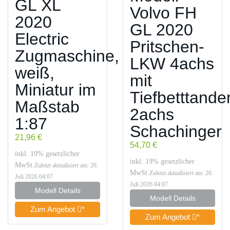
GL XL
Volvo FH
2020
GL 2020
Electric
Pritschen-
Zugmaschine,
LKW 4achs
weiß,
mit
Miniatur im
Tiefbetttand
Maßstab
2achs
1:87
Schachinger
21,96 €
54,70 €
inkl. 19% gesetzlicher
inkl. 19% gesetzlicher
MwSt.
Zuletzt aktualisiert am: 26.
MwSt.
Zuletzt aktualisiert am: 26.
Juli 2026 04:07
Juli 2026 04:07
Modell Details
Modell Details
Zum Angebot
*
Zum Angebot
*