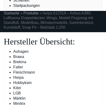
Schienen
Startpackungen
Startseite
»
Produkte
»
herpa 612319 – Airbus A380,
Lufthansa Doppeldecker, Wings, Modell Flugzeug mit
Standfuß, Modellbau, Miniaturmodelle, Sammlerstück,
Kunststoff, Snap Fit – Maßstab 1:250
Hersteller Übersicht:
Auhagen
Brawa
Brekina
Faller
Fleischmann
Herpa
Hobbytrain
Kibri
LGB
Märklin
Minitrix