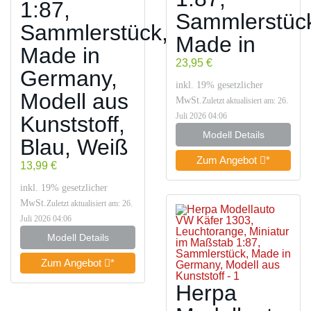
1:87,
Sammlerstüc
Sammlerstück,
Made in
Made in
23,95 €
Germany,
inkl. 19% gesetzlicher
Modell aus
MwSt.
Zuletzt aktualisiert am: 26.
Kunststoff,
Juli 2026 04:06
Modell Details
Blau, Weiß
Zum Angebot
*
13,99 €
inkl. 19% gesetzlicher
MwSt.
Zuletzt aktualisiert am: 26.
Juli 2026 04:06
Modell Details
Zum Angebot
*
Herpa