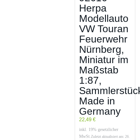
Herpa
Modellauto
VW Touran
Feuerwehr
Nürnberg,
Miniatur im
Maßstab
1:87,
Sammlerstüc
Made in
Germany
22,49 €
inkl. 19% gesetzlicher
MwSt.
Zuletzt aktualisiert am: 26.