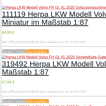
111119 Herpa LKW Modell Volv
Miniatur im Maßstab 1:87
44,89 €
inkl. 19% gesetzlicher MwSt.
Zuletzt aktualisiert am: 26. Juli 2026 04:07
Modell Details
Zum Angebot
*
319492 Herpa LKW Modell Volv
Maßstab 1:87
47,94 €
inkl. 19% gesetzlicher MwSt.
Zuletzt aktualisiert am: 26. Juli 2026 04:07
Modell Details
Zum Angebot
*