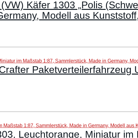
(VW) Käfer 1303 „Polis (Schwe
ermany, Modell aus Kunststoff
rafter Paketverteilerfahrzeug 
03, Leuchtorange, Miniatur im