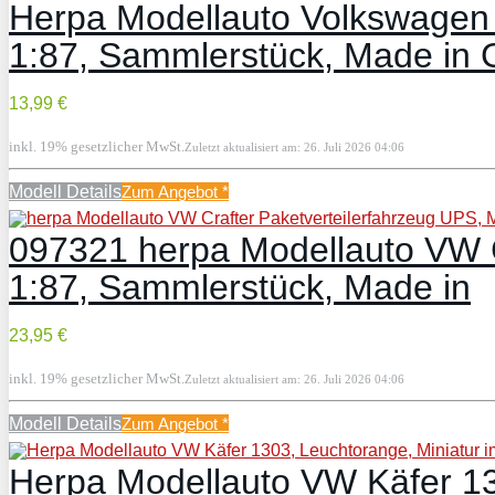
Herpa Modellauto Volkswagen 
1:87, Sammlerstück, Made in G
13,99 €
inkl. 19% gesetzlicher MwSt.
Zuletzt aktualisiert am: 26. Juli 2026 04:06
Modell Details
Zum Angebot
*
097321 herpa Modellauto VW C
1:87, Sammlerstück, Made in
23,95 €
inkl. 19% gesetzlicher MwSt.
Zuletzt aktualisiert am: 26. Juli 2026 04:06
Modell Details
Zum Angebot
*
Herpa Modellauto VW Käfer 13