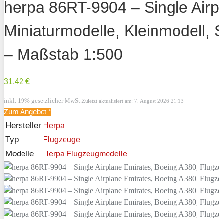
herpa 86RT-9904 – Single Airp
Miniaturmodelle, Kleinmodell, 
– Maßstab 1:500
31,42 €
inkl. 19% gesetzlicher MwSt.
Zuletzt aktualisiert am: 7. August 2026 21:13
Zum Angebot
*
Hersteller
Herpa
Typ
Flugzeuge
Modelle
Herpa Flugzeugmodelle