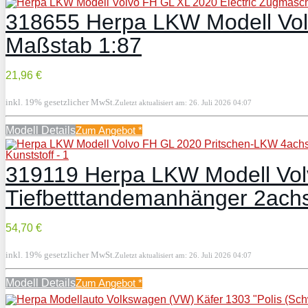
318655 Herpa LKW Modell Volv
Maßstab 1:87
21,96 €
inkl. 19% gesetzlicher MwSt.
Zuletzt aktualisiert am: 26. Juli 2026 04:07
Modell Details
Zum Angebot
*
319119 Herpa LKW Modell Vol
Tiefbetttandemanhänger 2ach
54,70 €
inkl. 19% gesetzlicher MwSt.
Zuletzt aktualisiert am: 26. Juli 2026 04:07
Modell Details
Zum Angebot
*