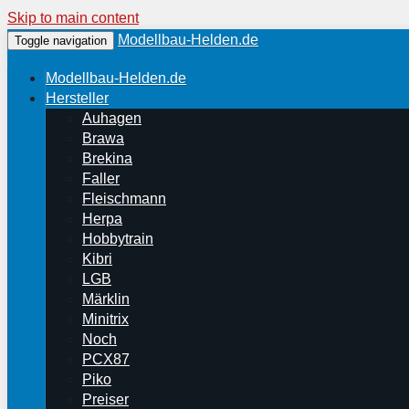
Skip to main content
Modellbau-Helden.de
Toggle navigation
Modellbau-Helden.de
Hersteller
Auhagen
Brawa
Brekina
Faller
Fleischmann
Herpa
Hobbytrain
Kibri
LGB
Märklin
Minitrix
Noch
PCX87
Piko
Preiser