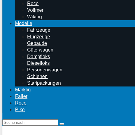
Roco
Vollmer
Wiking
Modelle
Fahrzeuge
Flugzeuge
Gebäude
Güterwagen
Dampfloks
Dieselloks
Personenwagen
Schienen
Startpackungen
Märklin
Faller
Roco
Piko