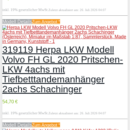
inkl. 19% gesetzlicher MwSt.
Zuletzt aktualisiert am: 26. Juli 2026 04:07
Modell Details
Zum Angebot
*
319119 Herpa LKW Modell
Volvo FH GL 2020 Pritschen-
LKW 4achs mit
Tiefbetttandemanhänger
2achs Schachinger
54,70 €
inkl. 19% gesetzlicher MwSt.
Zuletzt aktualisiert am: 26. Juli 2026 04:07
Modell Details
Zum Angebot
*