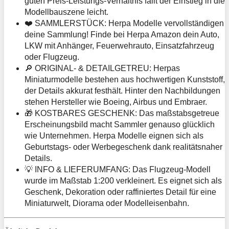
guten Preis-Leistungs-Verhältnis fällt der Einstieg in die
Modellbauszene leicht.
❤️ SAMMLERSTÜCK: Herpa Modelle vervollständigen
deine Sammlung! Finde bei Herpa Amazon dein Auto,
LKW mit Anhänger, Feuerwehrauto, Einsatzfahrzeug
oder Flugzeug.
🔎 ORIGINAL- & DETAILGETREU: Herpas
Miniaturmodelle bestehen aus hochwertigen Kunststoff,
der Details akkurat festhält. Hinter den Nachbildungen
stehen Hersteller wie Boeing, Airbus und Embraer.
🎁 KOSTBARES GESCHENK: Das maßstabsgetreue
Erscheinungsbild macht Sammler genauso glücklich
wie Unternehmen. Herpa Modelle eignen sich als
Geburtstags- oder Werbegeschenk dank realitätsnaher
Details.
💡 INFO & LIEFERUMFANG: Das Flugzeug-Modell
wurde im Maßstab 1:200 verkleinert. Es eignet sich als
Geschenk, Dekoration oder raffiniertes Detail für eine
Miniaturwelt, Diorama oder Modelleisenbahn.