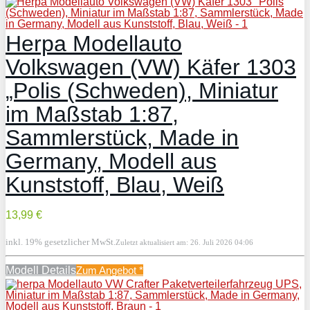
Herpa Modellauto
Volkswagen (VW) Käfer 1303
„Polis (Schweden), Miniatur
im Maßstab 1:87,
Sammlerstück, Made in
Germany, Modell aus
Kunststoff, Blau, Weiß
13,99 €
inkl. 19% gesetzlicher MwSt.
Zuletzt aktualisiert am: 26. Juli 2026 04:06
Modell Details
Zum Angebot
*