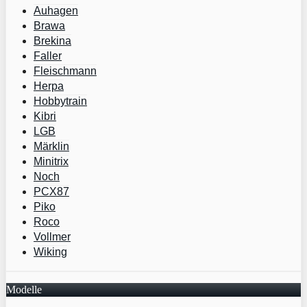
Auhagen
Brawa
Brekina
Faller
Fleischmann
Herpa
Hobbytrain
Kibri
LGB
Märklin
Minitrix
Noch
PCX87
Piko
Roco
Vollmer
Wiking
Modelle