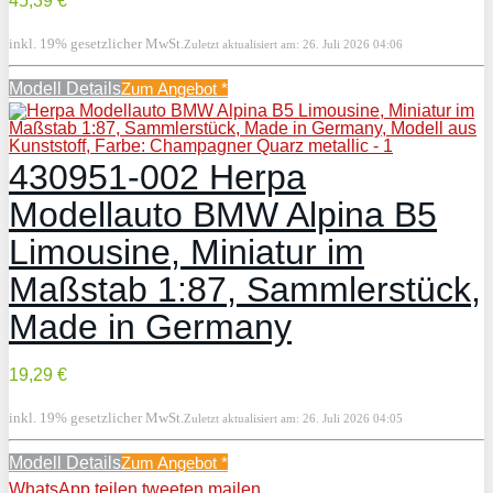
45,39 €
inkl. 19% gesetzlicher MwSt.
Zuletzt aktualisiert am: 26. Juli 2026 04:06
Modell Details
Zum Angebot
*
430951-002 Herpa
Modellauto BMW Alpina B5
Limousine, Miniatur im
Maßstab 1:87, Sammlerstück,
Made in Germany
19,29 €
inkl. 19% gesetzlicher MwSt.
Zuletzt aktualisiert am: 26. Juli 2026 04:05
Modell Details
Zum Angebot
*
WhatsApp
teilen
tweeten
mailen