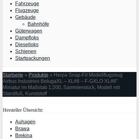
Fahrzeuge
Flugzeuge
Gebäude
Bahnhöfe
Güterwagen
Dampfloks
Dieselloks
Schienen
Startpackungen
Startseite
»
Produkte
»
Herpa Snap-Fit Modellflugzeug
Airbus Industries BelugaXL – XL#6 – F-GXLO XL#6″
Miniatur im Maßstab 1:200, Sammlerstück, Modell mit
Standfuß, Kunststoff
Hersteller Übersicht:
Auhagen
Brawa
Brekina