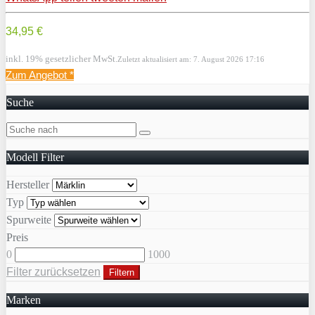
34,95 €
inkl. 19% gesetzlicher MwSt.
Zuletzt aktualisiert am: 7. August 2026 17:16
Zum Angebot
*
Suche
Modell Filter
Hersteller
Typ
Spurweite
Preis
0
1000
Filter zurücksetzen
Filtern
Marken