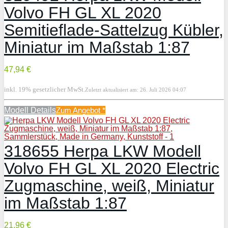
Volvo FH GL XL 2020
Semitieflade-Sattelzug Kübler,
Miniatur im Maßstab 1:87
47,94 €
inkl. 19% gesetzlicher MwSt.
Zuletzt aktualisiert am: 26. Juli 2026 04:07
Modell Details
Zum Angebot
*
318655 Herpa LKW Modell
Volvo FH GL XL 2020 Electric
Zugmaschine, weiß, Miniatur
im Maßstab 1:87
21,96 €