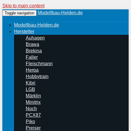
Skip to main content
Modellbau-Helden.de
Toggle navigation
Modellbau-Helden.de
Hersteller
Auhagen
Brawa
Brekina
Faller
Fleischmann
Herpa
Hobbytrain
Kibri
LGB
Märklin
Minitrix
Noch
PCX87
Piko
Preiser