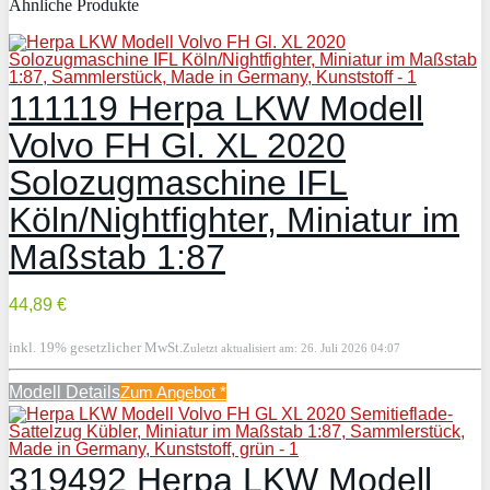
Ähnliche Produkte
111119 Herpa LKW Modell
Volvo FH Gl. XL 2020
Solozugmaschine IFL
Köln/Nightfighter, Miniatur im
Maßstab 1:87
44,89 €
inkl. 19% gesetzlicher MwSt.
Zuletzt aktualisiert am: 26. Juli 2026 04:07
Modell Details
Zum Angebot
*
319492 Herpa LKW Modell