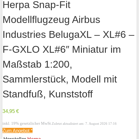
Herpa Snap-Fit
Modellflugzeug Airbus
Industries BelugaXL – XL#6 –
F-GXLO XL#6″ Miniatur im
Maßstab 1:200,
Sammlerstück, Modell mit
Standfuß, Kunststoff
34,95 €
inkl. 19% gesetzlicher MwSt.
Zuletzt aktualisiert am: 7. August 2026 17:16
Zum Angebot
*