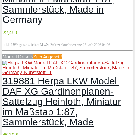
Sammlerstück, Made in
Germany
22,49 €
inkl. 19% gesetzlicher MwSt.
Zuletzt aktualisiert am: 26. Juli 2026 04:06
Modell Details
Zum Angebot
*
319881 Herpa LKW Modell
DAF XG Gardinenplanen-
Sattelzug Heinloth, Miniatur
im Maßstab 1:87,
Sammlerstück, Made