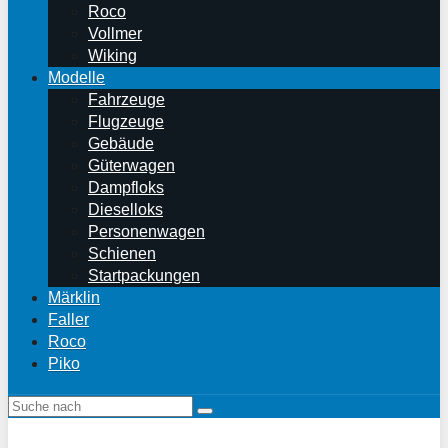
Roco
Vollmer
Wiking
Modelle
Fahrzeuge
Flugzeuge
Gebäude
Güterwagen
Dampfloks
Dieselloks
Personenwagen
Schienen
Startpackungen
Märklin
Faller
Roco
Piko