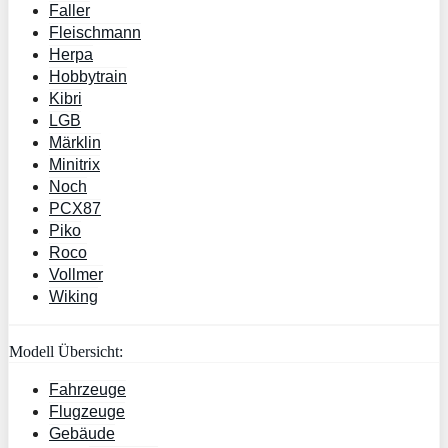
Faller
Fleischmann
Herpa
Hobbytrain
Kibri
LGB
Märklin
Minitrix
Noch
PCX87
Piko
Roco
Vollmer
Wiking
Modell Übersicht:
Fahrzeuge
Flugzeuge
Gebäude