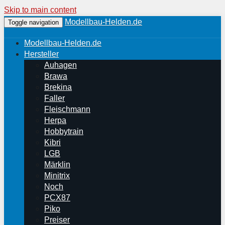
Skip to main content
Modellbau-Helden.de
Toggle navigation
Modellbau-Helden.de
Hersteller
Auhagen
Brawa
Brekina
Faller
Fleischmann
Herpa
Hobbytrain
Kibri
LGB
Märklin
Minitrix
Noch
PCX87
Piko
Preiser