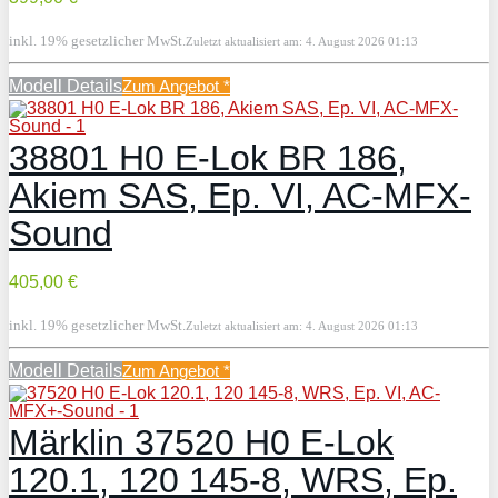
inkl. 19% gesetzlicher MwSt.
Zuletzt aktualisiert am: 4. August 2026 01:13
Modell Details
Zum Angebot
*
38801 H0 E-Lok BR 186,
Akiem SAS, Ep. VI, AC-MFX-
Sound
405,00 €
inkl. 19% gesetzlicher MwSt.
Zuletzt aktualisiert am: 4. August 2026 01:13
Modell Details
Zum Angebot
*
Märklin 37520 H0 E-Lok
120.1, 120 145-8, WRS, Ep.