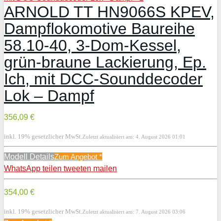
ARNOLD TT HN9066S KPEV,
Dampflokomotive Baureihe
58.10-40, 3-Dom-Kessel,
grün-braune Lackierung, Ep.
Ich, mit DCC-Sounddecoder
Lok – Dampf
356,09 €
inkl. 19% gesetzlicher MwSt.
Zuletzt aktualisiert am: 4. August 2026 01:01
Modell Details
Zum Angebot
*
WhatsApp
teilen
tweeten
mailen
354,00 €
inkl. 19% gesetzlicher MwSt.
Zuletzt aktualisiert am: 7. August 2026 03:06