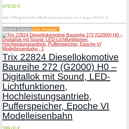
479,00 €
inkl. 19% gesetzlicher MwSt.
Zuletzt aktualisiert am: 4. August 2026 01:13
Modell Details
Zum Angebot
*
Trix 22824 Diesellokomotive
Baureihe 272 (G2000) H0 –
Digitallok mit Sound, LED-
Lichtfunktionen,
Hochleistungsantrieb,
Pufferspeicher, Epoche VI
Modelleisenbahn
399,00 €