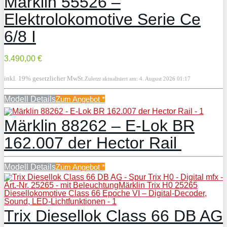
Märklin 55526 –
Elektrolokomotive Serie Ce
6/8 I
3.490,00 €
inkl. 19% gesetzlicher MwSt.
Zuletzt aktualisiert am: 4. August 2026 01:17
Modell Details
Zum Angebot
*
Märklin 88262 – E-Lok BR
162.007 der Hector Rail
Modell Details
Zum Angebot
*
Trix Diesellok Class 66 DB AG