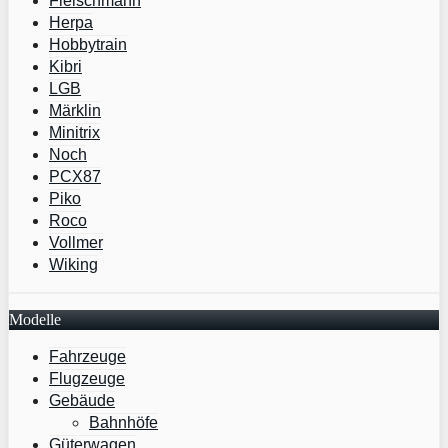
Fleischmann
Herpa
Hobbytrain
Kibri
LGB
Märklin
Minitrix
Noch
PCX87
Piko
Roco
Vollmer
Wiking
Modelle
Fahrzeuge
Flugzeuge
Gebäude
Bahnhöfe
Güterwagen