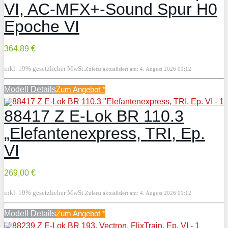
VI, AC-MFX+-Sound Spur H0
Epoche VI
364,89 €
inkl. 19% gesetzlicher MwSt.
Zuletzt aktualisiert am: 4. August 2026 01:12
Modell Details
Zum Angebot
*
88417 Z E-Lok BR 110.3
„Elefantenexpress, TRI, Ep.
VI
269,00 €
inkl. 19% gesetzlicher MwSt.
Zuletzt aktualisiert am: 4. August 2026 01:12
Modell Details
Zum Angebot
*