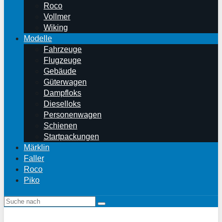
Roco
Vollmer
Wiking
Modelle
Fahrzeuge
Flugzeuge
Gebäude
Güterwagen
Dampfloks
Dieselloks
Personenwagen
Schienen
Startpackungen
Märklin
Faller
Roco
Piko