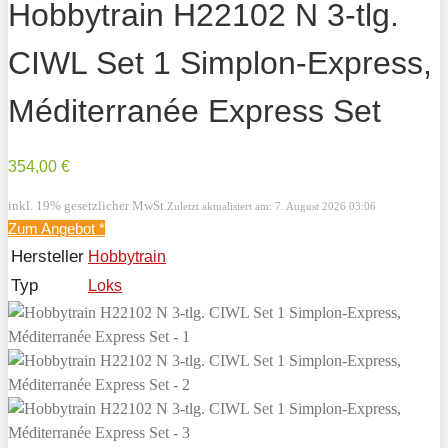
Hobbytrain H22102 N 3-tlg.
CIWL Set 1 Simplon-Express,
Méditerranée Express Set
354,00 €
inkl. 19% gesetzlicher MwSt.
Zuletzt aktualisiert am: 7. August 2026 03:06
Zum Angebot
*
Hersteller
Hobbytrain
Typ
Loks