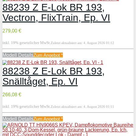
88239 Z E-Lok BR 193,
Vectron, FlixTrain, Ep. VI
279,00 €
inkl. 19% gesetzlicher MwSt.
Zuletzt aktualisiert am: 4. August 2026 01:12
Modell Details
Zum Angebot
*
88238 Z E-Lok BR 193,
Snälltåget, Ep. VI
266,08 €
inkl. 19% gesetzlicher MwSt.
Zuletzt aktualisiert am: 4. August 2026 01:11
Modell Details
Zum Angebot
*