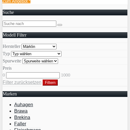
Zum Angebot
*
Suche
Modell Filter
Hersteller
Typ
Spurweite
Preis
0
1000
Filter zurücksetzen
Filtern
Marken
Auhagen
Brawa
Brekina
Faller