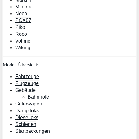
Minitrix
Noch
PCX87
Piko
Roco
Vollmer
Wiking
Modell Übersicht:
Fahrzeuge
Flugzeuge
Gebäude
Bahnhöfe
Güterwagen
Dampfloks
Dieselloks
Schienen
Startpackungen