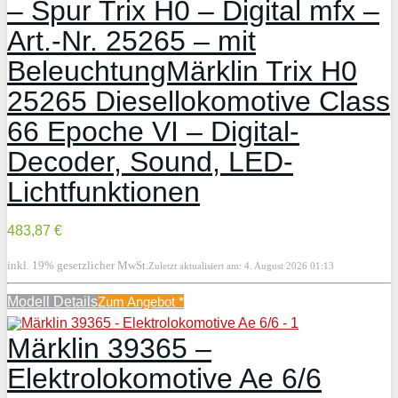
– Spur Trix H0 – Digital mfx –
Art.-Nr. 25265 – mit
BeleuchtungMärklin Trix H0
25265 Diesellokomotive Class
66 Epoche VI – Digital-
Decoder, Sound, LED-
Lichtfunktionen
483,87 €
inkl. 19% gesetzlicher MwSt.
Zuletzt aktualisiert am: 4. August 2026 01:13
Modell Details
Zum Angebot
*
Märklin 39365 –
Elektrolokomotive Ae 6/6