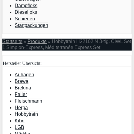
Dampfloks
Dieselloks
Schienen
Startpackungen
Startseite
»
Produkte
»
Hobbytrain H22102 N 3-tlg. CIWL Set
1 Simplon-Express, Méditerranée Express Set
Hersteller Übersicht:
Auhagen
Brawa
Brekina
Faller
Fleischmann
Herpa
Hobbytrain
Kibri
LGB
Märklin