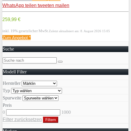
WhatsApp
teilen
tweeten
mailen
259,99 €
inkl. 19% gesetzlicher MwSt.
Zuletzt aktualisiert am: 8. August 2026 15:05
Zum Angebot
*
Suche
Modell Filter
Hersteller
Typ
Spurweite
Preis
0
1000
Filter zurücksetzen
Filtern