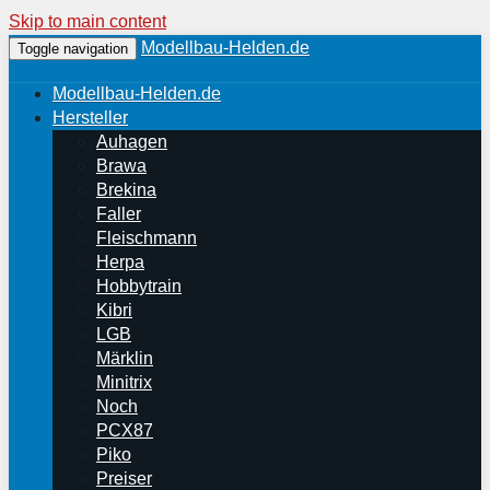
Skip to main content
Modellbau-Helden.de
Toggle navigation
Modellbau-Helden.de
Hersteller
Auhagen
Brawa
Brekina
Faller
Fleischmann
Herpa
Hobbytrain
Kibri
LGB
Märklin
Minitrix
Noch
PCX87
Piko
Preiser