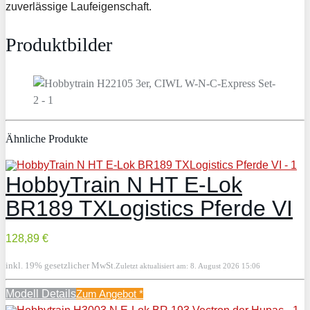
zuverlässige Laufeigenschaft.
Produktbilder
Ähnliche Produkte
HobbyTrain N HT E-Lok
BR189 TXLogistics Pferde VI
128,89 €
inkl. 19% gesetzlicher MwSt.
Zuletzt aktualisiert am: 8. August 2026 15:06
Modell Details
Zum Angebot
*