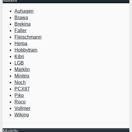
Marken
Auhagen
Brawa
Brekina
Faller
Fleischmann
Herpa
Hobbytrain
Kibri
LGB
Märklin
Minitrix
Noch
PCX87
Piko
Roco
Vollmer
Wiking
Modelle