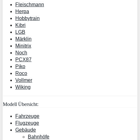
Fleischmann
Herpa
Hobbytrain
Kibri
LGB
Märklin
Minitrix
Noch
PCX87
Piko
Roco
Vollmer
Wiking
Modell Übersicht:
Fahrzeuge
Flugzeuge
Gebäude
Bahnhöfe