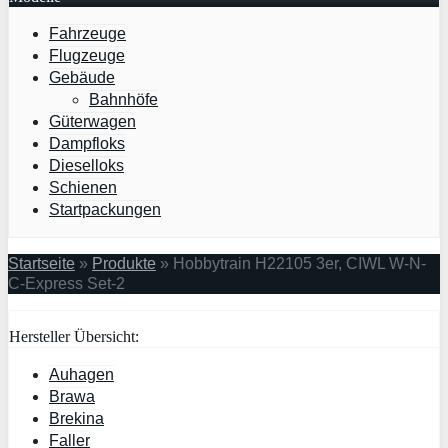
Fahrzeuge
Flugzeuge
Gebäude
Bahnhöfe
Güterwagen
Dampfloks
Dieselloks
Schienen
Startpackungen
Startseite
»
Produkte
»
Hobbytrain H22105 3er, CIWL W-N-
C-Express Set-2
Hersteller Übersicht:
Auhagen
Brawa
Brekina
Faller