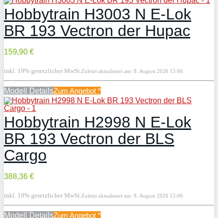
Hobbytrain H3003 N E-Lok
BR 193 Vectron der Hupac
159,90 €
inkl. 19% gesetzlicher MwSt.
Zuletzt aktualisiert am: 8. August 2026 15:06
Modell Details
Zum Angebot
*
Hobbytrain H2998 N E-Lok
BR 193 Vectron der BLS
Cargo
388,36 €
inkl. 19% gesetzlicher MwSt.
Zuletzt aktualisiert am: 8. August 2026 15:06
Modell Details
Zum Angebot
*