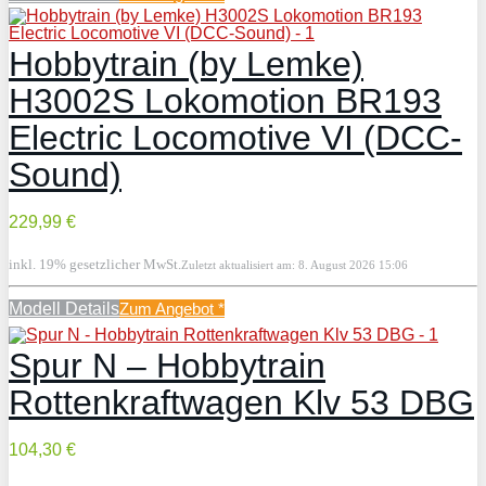
Hobbytrain (by Lemke)
H3002S Lokomotion BR193
Electric Locomotive VI (DCC-
Sound)
229,99 €
inkl. 19% gesetzlicher MwSt.
Zuletzt aktualisiert am: 8. August 2026 15:06
Modell Details
Zum Angebot
*
Spur N – Hobbytrain
Rottenkraftwagen Klv 53 DBG
104,30 €