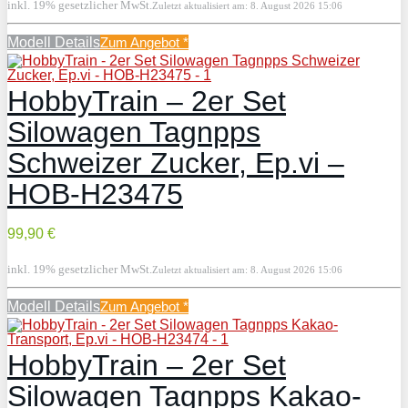
inkl. 19% gesetzlicher MwSt.
Zuletzt aktualisiert am: 8. August 2026 15:06
Modell Details
Zum Angebot
*
HobbyTrain – 2er Set
Silowagen Tagnpps
Schweizer Zucker, Ep.vi –
HOB-H23475
99,90 €
inkl. 19% gesetzlicher MwSt.
Zuletzt aktualisiert am: 8. August 2026 15:06
Modell Details
Zum Angebot
*
HobbyTrain – 2er Set
Silowagen Tagnpps Kakao-