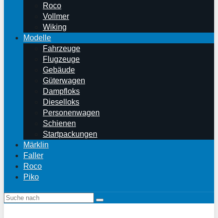
Roco
Vollmer
Wiking
Modelle
Fahrzeuge
Flugzeuge
Gebäude
Güterwagen
Dampfloks
Dieselloks
Personenwagen
Schienen
Startpackungen
Märklin
Faller
Roco
Piko