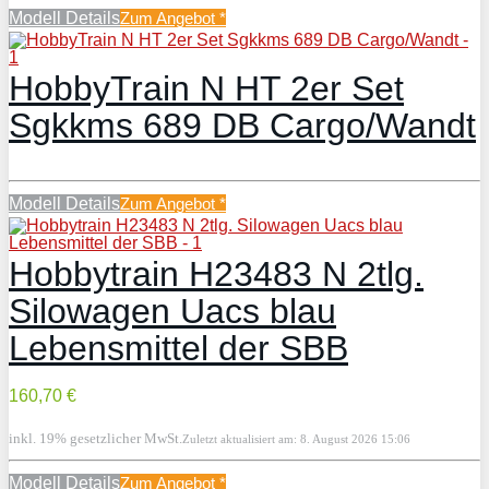
Modell Details
Zum Angebot
*
HobbyTrain N HT 2er Set
Sgkkms 689 DB Cargo/Wandt
Modell Details
Zum Angebot
*
Hobbytrain H23483 N 2tlg.
Silowagen Uacs blau
Lebensmittel der SBB
160,70 €
inkl. 19% gesetzlicher MwSt.
Zuletzt aktualisiert am: 8. August 2026 15:06
Modell Details
Zum Angebot
*