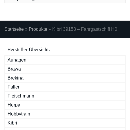
Startseite
»
Produkte
»
Kibri 39158 – Fahrgastschiff H0
Hersteller Übersicht:
Auhagen
Brawa
Brekina
Faller
Fleischmann
Herpa
Hobbytrain
Kibri