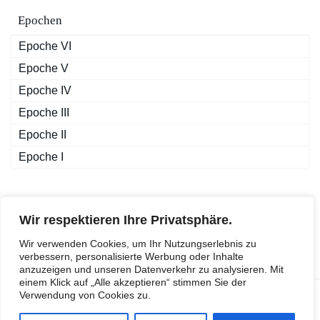
Epochen
Epoche VI
Epoche V
Epoche IV
Epoche III
Epoche II
Epoche I
Kontakt:
Wir respektieren Ihre Privatsphäre.
Twitter
Wir verwenden Cookies, um Ihr Nutzungserlebnis zu
Über uns
verbessern, personalisierte Werbung oder Inhalte
anzuzeigen und unseren Datenverkehr zu analysieren. Mit
einem Klick auf „Alle akzeptieren“ stimmen Sie der
Verwendung von Cookies zu.
Copyright - Modellbau-Helden.de *Affiliatelink **Affiliatelink
und eventuell nicht verfügbar