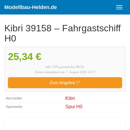
Skip
to
Modellbau-Helden.de
Toggl
main
navig
content
Kibri 39158 – Fahrgastschiff
H0
25,34 €
inkl. 19% gesetzlicher MwSt.
Zuletzt aktualisiert am: 7. August 2026 16:57
Zum Angebot
*
Kibri
Hersteller
Spur H0
Spurweite