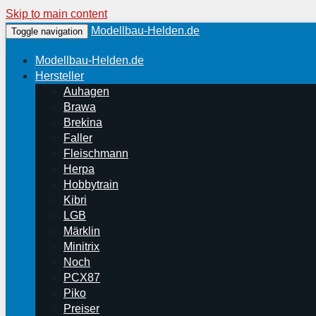
Skip to main content
Modellbau-Helden.de
Toggle navigation
Modellbau-Helden.de
Hersteller
Auhagen
Brawa
Brekina
Faller
Fleischmann
Herpa
Hobbytrain
Kibri
LGB
Märklin
Minitrix
Noch
PCX87
Piko
Preiser