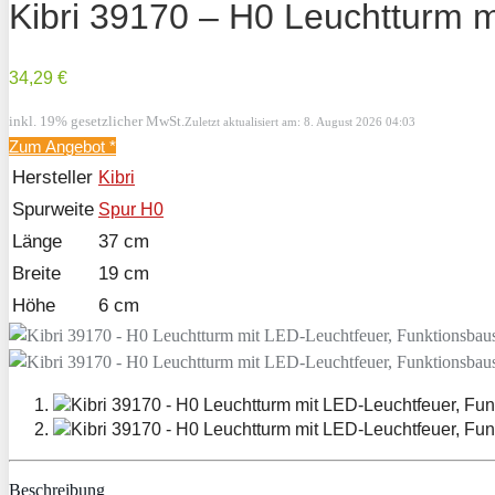
Kibri 39170 – H0 Leuchtturm m
34,29 €
inkl. 19% gesetzlicher MwSt.
Zuletzt aktualisiert am: 8. August 2026 04:03
Zum Angebot
*
Hersteller
Kibri
Spurweite
Spur H0
Länge
37 cm
Breite
19 cm
Höhe
6 cm
Beschreibung