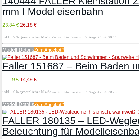
140444 FALLER Kleinstation Zi
mm I Modelleisenbahn
23,84 €
26,18 €
inkl. 19% gesetzlicher MwSt.
Zuletzt aktualisiert am: 7. August 2026 20:34
Modell Details
Zum Angebot
*
Faller 151687 – Beim Baden 
11,19 €
14,49 €
inkl. 19% gesetzlicher MwSt.
Zuletzt aktualisiert am: 7. August 2026 20:26
Modell Details
Zum Angebot
*
FALLER 180135 – LED-Wegleuch
Beleuchtung für Modelleisenb