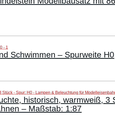
ndelstein Modellbausatz mit 86 
und Schwimmen – Spurweite H0
te, historisch, warmweiß, 3 
ahnen – Maßstab: 1:87