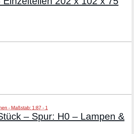
Einzelteilen 202 x 102 x 75
Stück – Spur: H0 – Lampen &