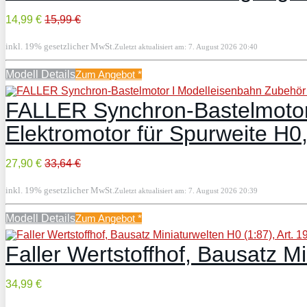
14,99 €
15,99 €
inkl. 19% gesetzlicher MwSt.
Zuletzt aktualisiert am: 7. August 2026 20:40
Modell Details
Zum Angebot
*
FALLER Synchron-Bastelmotor
Elektromotor für Spurweite H0, 
27,90 €
33,64 €
inkl. 19% gesetzlicher MwSt.
Zuletzt aktualisiert am: 7. August 2026 20:39
Modell Details
Zum Angebot
*
Faller Wertstoffhof, Bausatz M
34,99 €