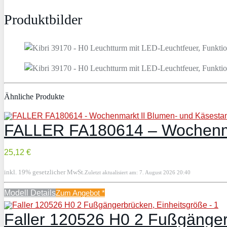
Produktbilder
Ähnliche Produkte
FALLER FA180614 – Wochenmar
25,12 €
inkl. 19% gesetzlicher MwSt.
Zuletzt aktualisiert am: 7. August 2026 20:40
Modell Details
Zum Angebot
*
Faller 120526 H0 2 Fußgänger