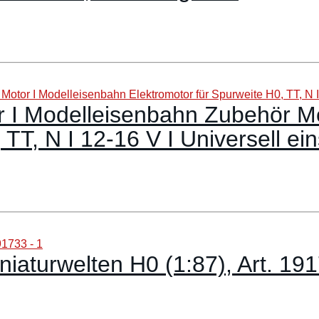
 I Modelleisenbahn Zubehör Mo
TT, N I 12-16 V I Universell ei
iniaturwelten H0 (1:87), Art. 19