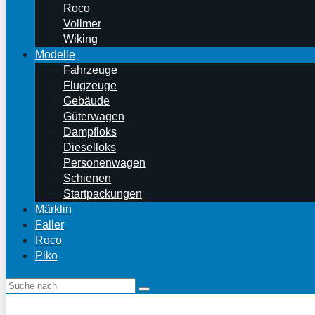
Roco
Vollmer
Wiking
Modelle
Fahrzeuge
Flugzeuge
Gebäude
Güterwagen
Dampfloks
Dieselloks
Personenwagen
Schienen
Startpackungen
Märklin
Faller
Roco
Piko