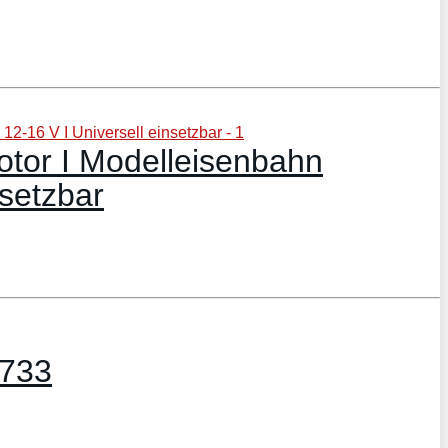
tor I Modelleisenbahn
nsetzbar
1733