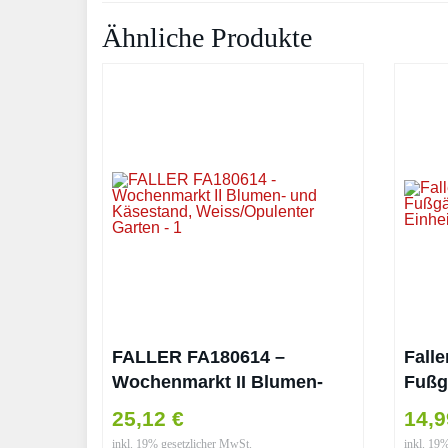
Ähnliche Produkte
FALLER FA180614 –
Falle
Wochenmarkt II Blumen-
Fußg
und Käsestand,
Einh
25,12 €
14,
Weiss/Opulenter Garten
inkl. 19% gesetzlicher MwSt.
inkl. 19