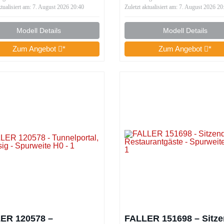
Elektromotor für Spurw
ktualisiert am: 7. August 2026 20:40
Zuletzt aktualisiert am: 7. August 2026 20
H0, TT, N I 12-16 V I
Universell einsetzbar
Modell Details
Modell Details
Zum Angebot
*
Zum Angebot
*
ER 120578 –
FALLER 151698 – Sitz