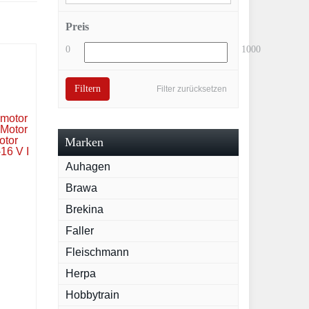
Preis
0
1000
Filtern
Filter zurücksetzen
Marken
Auhagen
Brawa
Brekina
Faller
Fleischmann
Herpa
hör
Hobbytrain
hn