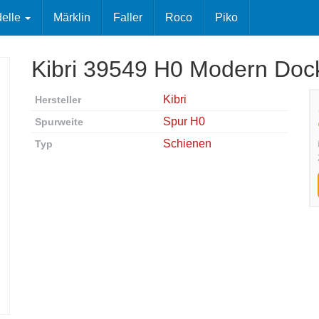
elle
Märklin
Faller
Roco
Piko
Kibri 39549 H0 Modern Dock
Kibri
Hersteller
Spur H0
Spurweite
Schienen
Typ