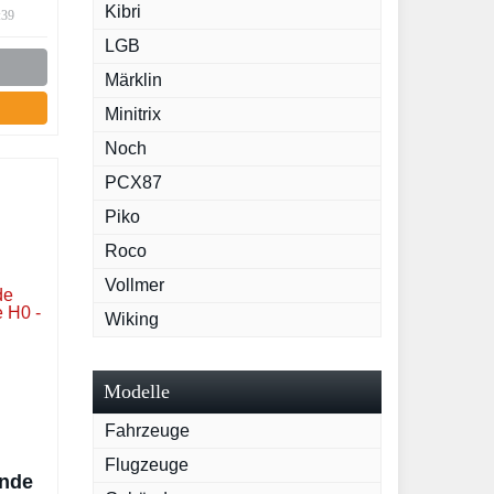
eite
Kibri
:39
LGB
Märklin
Minitrix
Noch
PCX87
Piko
Roco
Vollmer
Wiking
Modelle
Fahrzeuge
Flugzeuge
ende