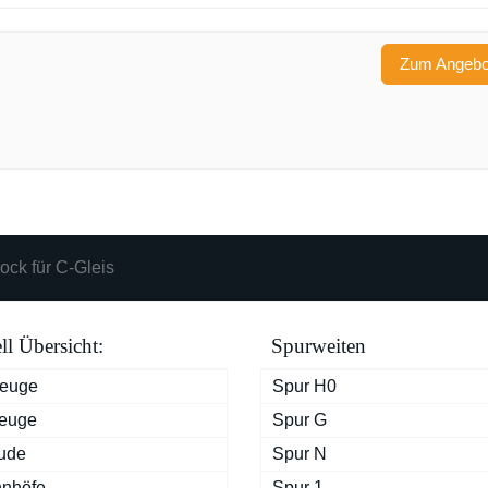
Zum Angeb
ck für C-Gleis
l Übersicht:
Spurweiten
zeuge
Spur H0
euge
Spur G
ude
Spur N
nhöfe
Spur 1