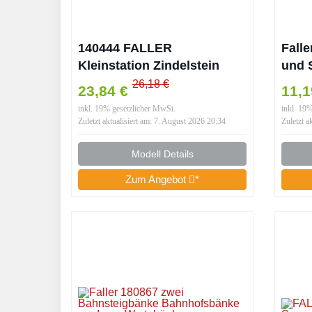
140444 FALLER
Fall
Kleinstation Zindelstein
und 
Modellbausatz mit 86
Spur
26,18 €
23,84 €
11,
Einzelteilen 202 x 102 x 75
inkl. 19% gesetzlicher MwSt.
inkl. 19
mm I Modelleisenbahn
Zuletzt aktualisiert am: 7. August 2026 20:34
Zuletzt a
Modell Details
Zum Angebot
*