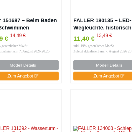
er 151687 – Beim Baden
FALLER 180135 – LED-
Schwimmen –
Wegleuchte, historisch
weite H0
warmweiß, 3 Stück – S
14,49 €
13,49 €
19 €
11,40 €
H0 – Lampen &
% gesetzlicher MwSt.
inkl. 19% gesetzlicher MwSt.
Beleuchtung für
ktualisiert am: 7. August 2026 20:26
Zuletzt aktualisiert am: 7. August 2026 20
Modelleisenbahnen –
Maßstab: 1:87
Modell Details
Modell Details
Zum Angebot
*
Zum Angebot
*