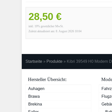
28,50 €
inkl. 19% gesetzlicher MwSt.
Zuletzt aktualisiert am: 8. August 2026 10:04
Startseite
»
Produkte
»
Kibri 39549 H0 Modern Do
Hersteller Übersicht:
Model
Auhagen
Fahr
Brawa
Flugz
Brekina
Gebä
Faller
Bah