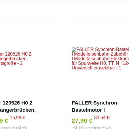
r 120526 H0 2
FALLER Synchron-
ängerbrücken,
Bastelmotor I
eitsgröße
Modelleisenbahn Zube
15,99 €
33,64 €
99 €
27,90 €
Motor I Modelleisenba
% gesetzlicher MwSt.
inkl. 19% gesetzlicher MwSt.