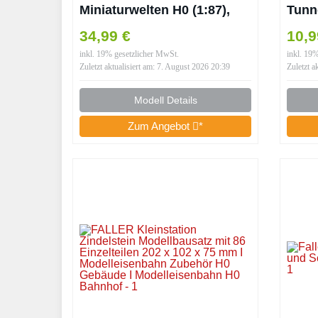
Miniaturwelten H0 (1:87),
Tunne
Art. 191733
Spur
34,99 €
10,
inkl. 19% gesetzlicher MwSt.
inkl. 19
Zuletzt aktualisiert am: 7. August 2026 20:39
Zuletzt a
Modell Details
Zum Angebot
*