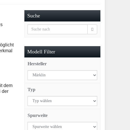
Suche
ls
öglicht
erkmal
Modell Filter
Hersteller
it dem
Typ
i der
Spurweite