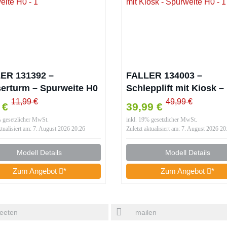
ER 131392 –
FALLER 134003 –
erturm – Spurweite H0
Schlepplift mit Kiosk –
Spurweite H0
11,99 €
49,99 €
5 €
39,99 €
% gesetzlicher MwSt.
inkl. 19% gesetzlicher MwSt.
ktualisiert am: 7. August 2026 20:26
Zuletzt aktualisiert am: 7. August 2026 20
Modell Details
Modell Details
Zum Angebot
*
Zum Angebot
*
eeten
mailen