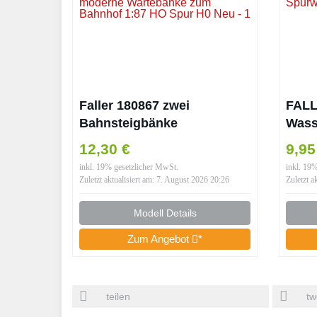
Faller 180867 zwei
FALL
Bahnsteigbänke
Wass
Bahnhofsbänke moderne
12,30 €
9,9
Wartebänke zum Bahnhof
inkl. 19% gesetzlicher MwSt.
inkl. 19
1:87 HO Spur H0 Neu
Zuletzt aktualisiert am: 7. August 2026 20:26
Zuletzt a
Modell Details
Zum Angebot
*
teilen
tw