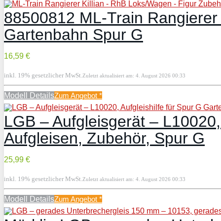
88500812 ML-Train Rangierer K
Gartenbahn Spur G
16,59 €
inkl. 19% gesetzlicher MwSt.
Zuletzt aktualisiert am: 4. August 2026 00:33
Modell Details
Zum Angebot
*
LGB – Aufgleisgerät – L10020, 
Aufgleisen, Zubehör, Spur G
25,99 €
inkl. 19% gesetzlicher MwSt.
Zuletzt aktualisiert am: 4. August 2026 00:33
Modell Details
Zum Angebot
*