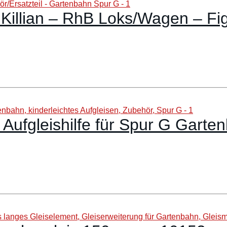
illian – RhB Loks/Wagen – Fig
Aufgleishilfe für Spur G Garten