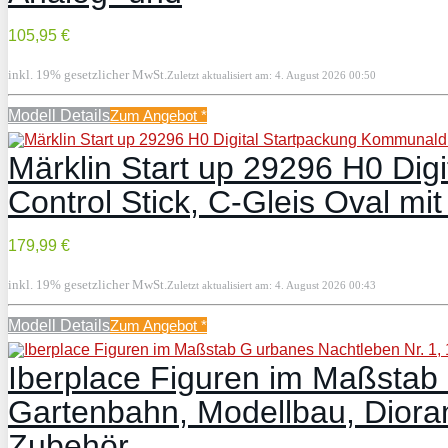
105,95 €
inkl. 19% gesetzlicher MwSt.
Zuletzt aktualisiert am: 4. August 2026 00:50
Modell Details
Zum Angebot
*
Märklin Start up 29296 H0 Dig
Control Stick, C-Gleis Oval m
179,99 €
inkl. 19% gesetzlicher MwSt.
Zuletzt aktualisiert am: 4. August 2026 00:43
Modell Details
Zum Angebot
*
Iberplace Figuren im Maßstab 
Gartenbahn, Modellbau, Dioram
Zubehör