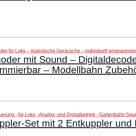
er mit Sound – Digitaldecoder 
rammierbar – Modellbahn Zubeh
ler-Set mit 2 Entkuppler und 