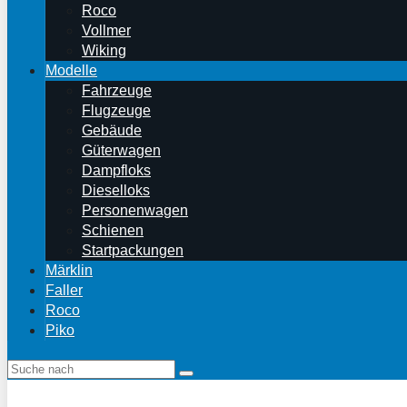
Roco
Vollmer
Wiking
Modelle
Fahrzeuge
Flugzeuge
Gebäude
Güterwagen
Dampfloks
Dieselloks
Personenwagen
Schienen
Startpackungen
Märklin
Faller
Roco
Piko