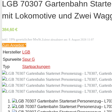
LGB 70307 Gartenbahn Starte
mit Lokomotive und Zwei Wagg
384,60 €
inkl. 19% gesetzlicher MwSt.
Zuletzt aktualisiert am: 8. August 2026 11:07
Zum Angebot
*
Hersteller
LGB
Spurweite
Spur G
Typ
Startpackungen