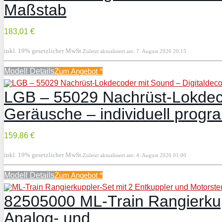
Maßstab
183,01 €
inkl. 19% gesetzlicher MwSt.
Zuletzt aktualisiert am: 7. August 2026 20:15
Modell Details
Zum Angebot
*
LGB – 55029 Nachrüst-Lokdecod
Geräusche – individuell prog
159,86 €
inkl. 19% gesetzlicher MwSt.
Zuletzt aktualisiert am: 4. August 2026 01:00
Modell Details
Zum Angebot
*
82505000 ML-Train Rangierkupp
Analog- und