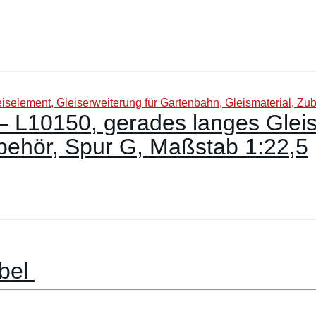
 L10150, gerades langes Gleise
behör, Spur G, Maßstab 1:22,5
abel