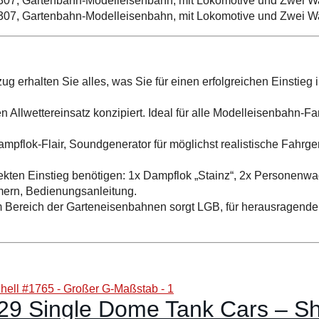
g erhalten Sie alles, was Sie für einen erfolgreichen Einstie
 Allwettereinsatz konzipiert. Ideal für alle Modelleisenbahn-Fa
Dampflok-Flair, Soundgenerator für möglichst realistische Fah
fekten Einstieg benötigen: 1x Dampflok „Stainz“, 2x Personenwag
ern, Bedienungsanleitung.
im Bereich der Garteneisenbahnen sorgt LGB, für herausragende 
9 Single Dome Tank Cars – Sh