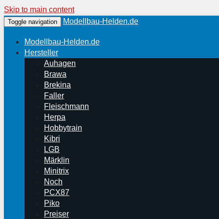
Skip to main content
Modellbau-Helden.de
Toggle navigation
Modellbau-Helden.de
Hersteller
Auhagen
Brawa
Brekina
Faller
Fleischmann
Herpa
Hobbytrain
Kibri
LGB
Märklin
Minitrix
Noch
PCX87
Piko
Preiser