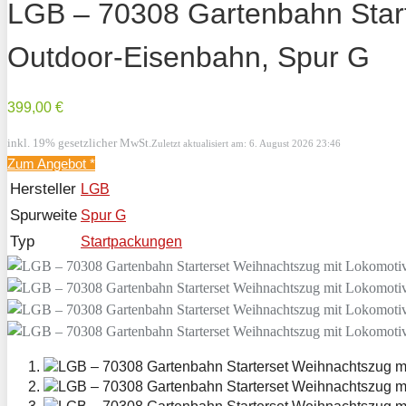
LGB – 70308 Gartenbahn Star
Outdoor-Eisenbahn, Spur G
399,00 €
inkl. 19% gesetzlicher MwSt.
Zuletzt aktualisiert am: 6. August 2026 23:46
Zum Angebot
*
Hersteller
LGB
Spurweite
Spur G
Typ
Startpackungen