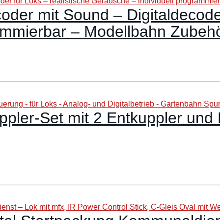
er mit Sound – Digitaldecoder 
rammierbar – Modellbahn Zubeh
ler-Set mit 2 Entkuppler und 