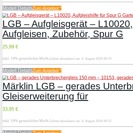
Modell Details
Zum Angebot
*
LGB – Aufgleisgerät – L10020, 
Aufgleisen, Zubehör, Spur G
25,99 €
inkl. 19% gesetzlicher MwSt.
Zuletzt aktualisiert am: 4. August 2026 00:33
Modell Details
Zum Angebot
*
Märklin LGB – gerades Unterb
Gleiserweiterung für
33,95 €
inkl. 19% gesetzlicher MwSt.
Zuletzt aktualisiert am: 4. August 2026 00:32
Modell Details
Zum Angebot
*