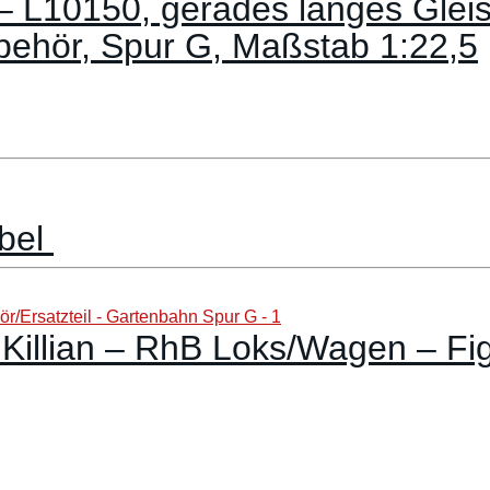
 L10150, gerades langes Gleise
behör, Spur G, Maßstab 1:22,5
abel
illian – RhB Loks/Wagen – Fig