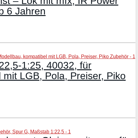
st – Lok mit mfx, IR Power
b 6 Jahren
22,5-1:25, 40032, für
mit LGB, Pola, Preiser, Piko