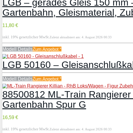
LGB – gerades Gleis 150 mm –
Gartenbahn, Gleismaterial, Zu
11,80 €
inkl. 19% gesetzlicher MwSt.
Zuletzt aktualisiert am: 4. August 2026 00:33
Modell Details
Zum Angebot
*
LGB 50160 – Gleisanschlußk
Modell Details
Zum Angebot
*
88500812 ML-Train Rangierer K
Gartenbahn Spur G
16,59 €
inkl. 19% gesetzlicher MwSt.
Zuletzt aktualisiert am: 4. August 2026 00:33