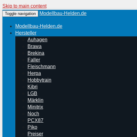
Skip to main content
Modellbau-Helden.de
Toggle navigation
Modellbau-Helden.de
Hersteller
Auhagen
Brawa
Brekina
Faller
Fleischmann
Herpa
Hobbytrain
Kibri
LGB
Märklin
Minitrix
Noch
PCX87
Piko
Preiser