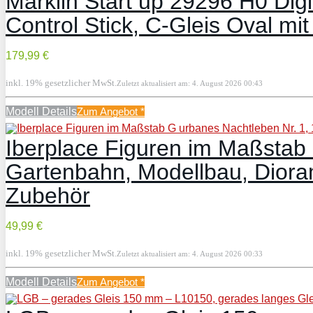
Märklin Start up 29296 H0 Dig
Control Stick, C-Gleis Oval m
179,99 €
inkl. 19% gesetzlicher MwSt.
Zuletzt aktualisiert am: 4. August 2026 00:43
Modell Details
Zum Angebot
*
Iberplace Figuren im Maßstab 
Gartenbahn, Modellbau, Dioram
Zubehör
49,99 €
inkl. 19% gesetzlicher MwSt.
Zuletzt aktualisiert am: 4. August 2026 00:33
Modell Details
Zum Angebot
*