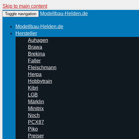
Skip to main content
Modellbau-Helden.de
Toggle navigation
Modellbau-Helden.de
Hersteller
Auhagen
Brawa
Brekina
Faller
Fleischmann
Herpa
Hobbytrain
Kibri
LGB
Märklin
Minitrix
Noch
PCX87
Piko
Preiser