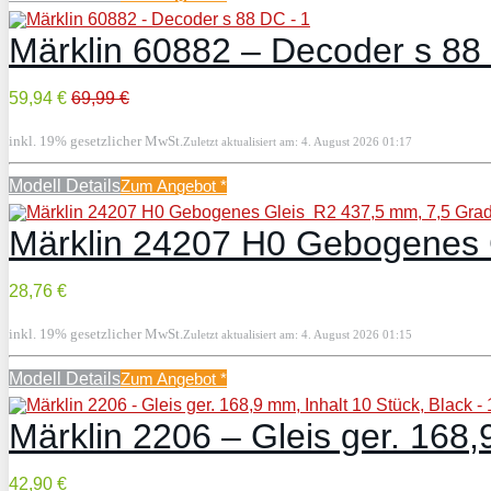
Märklin 60882 – Decoder s 88
59,94 €
69,99 €
inkl. 19% gesetzlicher MwSt.
Zuletzt aktualisiert am: 4. August 2026 01:17
Modell Details
Zum Angebot
*
Märklin 24207 H0 Gebogenes G
28,76 €
inkl. 19% gesetzlicher MwSt.
Zuletzt aktualisiert am: 4. August 2026 01:15
Modell Details
Zum Angebot
*
Märklin 2206 – Gleis ger. 168,
42,90 €