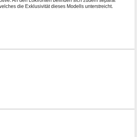
tive. An den Lokfronten befinden sich zudem separat
welches die Exklusivität dieses Modells unterstreicht.