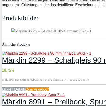
hochwertig mit 24-karätigem Gold vergoldet wurden. Diese Ve
angesetzte Griffstangen, die das detaillierte Erscheinungsbild 
Produktbilder
Ähnliche Produkte
Märklin 2299 – Schaltgleis 90 
18,72 €
inkl. 19% gesetzlicher MwSt.
Zuletzt aktualisiert am: 4. August 2026 01:19
Modell Details
Zum Angebot
*
Märklin 8991 – Prellbock, Spur