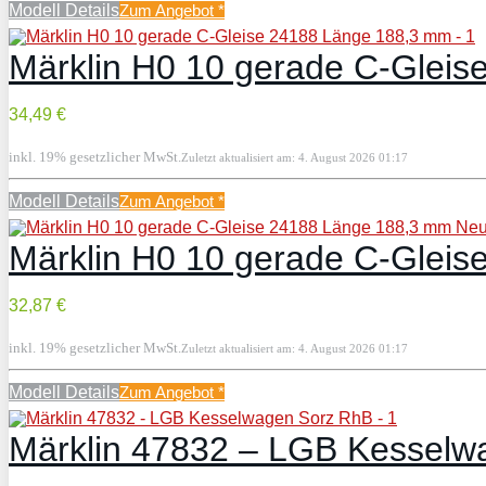
Modell Details
Zum Angebot
*
Märklin H0 10 gerade C-Glei
34,49 €
inkl. 19% gesetzlicher MwSt.
Zuletzt aktualisiert am: 4. August 2026 01:17
Modell Details
Zum Angebot
*
Märklin H0 10 gerade C-Glei
32,87 €
inkl. 19% gesetzlicher MwSt.
Zuletzt aktualisiert am: 4. August 2026 01:17
Modell Details
Zum Angebot
*
Märklin 47832 – LGB Kesselw