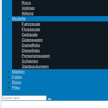
Roco
Vollmer
Wiking
Modelle
Fahrzeuge
Flugzeuge
Gebäude
Güterwagen
Dampfloks
Dieselloks
Personenwagen
Schienen
Startpackungen
Märklin
Faller
Roco
Piko