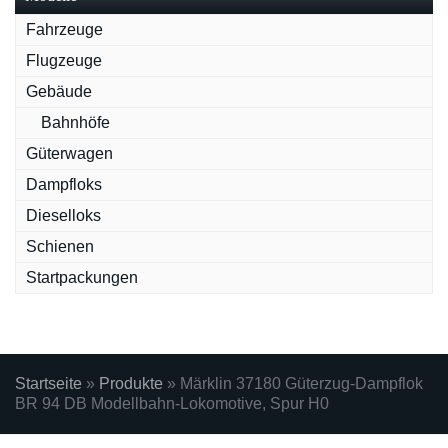
Fahrzeuge
Flugzeuge
Gebäude
Bahnhöfe
Güterwagen
Dampfloks
Dieselloks
Schienen
Startpackungen
Startseite
»
Produkte
»
Märklin 37180 Güterzug-Dampflok
BR 94 DB Modellbahn-Lokomotive, Spur H0