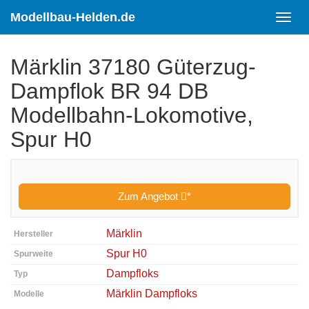
Skip
to
Modellbau-Helden.de
Toggl
main
navig
content
Märklin 37180 Güterzug-
Dampflok BR 94 DB
Modellbahn-Lokomotive,
Spur H0
Zum Angebot
*
Märklin
Hersteller
Spur H0
Spurweite
Dampfloks
Typ
Märklin Dampfloks
Modelle