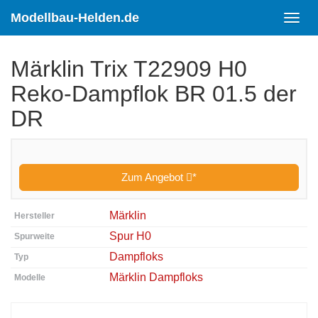
Skip
to
Modellbau-Helden.de
Toggl
main
navig
content
Märklin Trix T22909 H0
Reko-Dampflok BR 01.5 der
DR
Zum Angebot
*
Märklin
Hersteller
Spur H0
Spurweite
Dampfloks
Typ
Märklin Dampfloks
Modelle