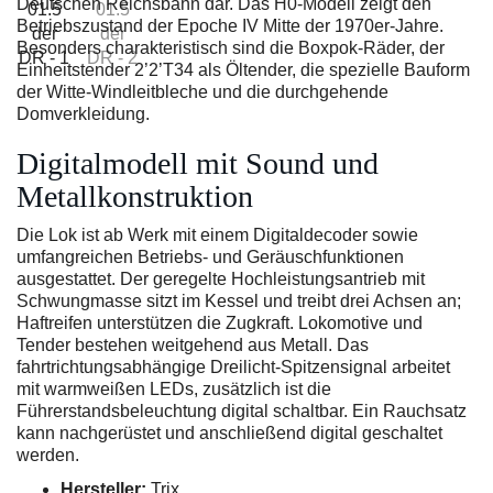
Deutschen Reichsbahn dar. Das H0-Modell zeigt den
Betriebszustand der Epoche IV Mitte der 1970er-Jahre.
Besonders charakteristisch sind die Boxpok-Räder, der
Einheitstender 2’2’T34 als Öltender, die spezielle Bauform
der Witte-Windleitbleche und die durchgehende
Domverkleidung.
Digitalmodell mit Sound und
Metallkonstruktion
Die Lok ist ab Werk mit einem Digitaldecoder sowie
umfangreichen Betriebs- und Geräuschfunktionen
ausgestattet. Der geregelte Hochleistungsantrieb mit
Schwungmasse sitzt im Kessel und treibt drei Achsen an;
Haftreifen unterstützen die Zugkraft. Lokomotive und
Tender bestehen weitgehend aus Metall. Das
fahrtrichtungsabhängige Dreilicht-Spitzensignal arbeitet
mit warmweißen LEDs, zusätzlich ist die
Führerstandsbeleuchtung digital schaltbar. Ein Rauchsatz
kann nachgerüstet und anschließend digital geschaltet
werden.
Hersteller:
Trix