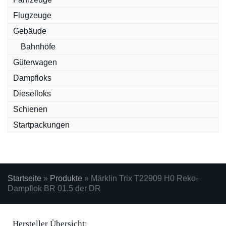
Flugzeuge
Gebäude
Bahnhöfe
Güterwagen
Dampfloks
Dieselloks
Schienen
Startpackungen
Startseite
»
Produkte
»
Märklin Trix T22909 H0 Reko-
Dampflok BR 01.5 der DR
Hersteller Übersicht: