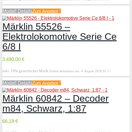
Modell Details
Zum Angebot
*
Märklin 55526 –
Elektrolokomotive Serie Ce
6/8 I
3.490,00 €
inkl. 19% gesetzlicher MwSt.
Zuletzt aktualisiert am: 4. August 2026 01:17
Modell Details
Zum Angebot
*
Märklin 60842 – Decoder
m84, Schwarz, 1:87
66,19 €