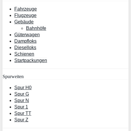
Fahrzeuge
Flugzeuge
Gebäude
Bahnhöfe
Güterwagen
Dampfloks
Dieselloks
Schienen
Startpackungen
Spurweiten
Spur H0
Spur G
Spur N
Spur 1
Spur TT
Spur Z