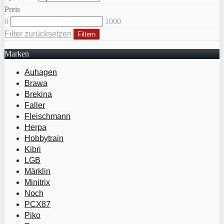
Preis
0
1000
Filter zurücksetzen
Filtern
Marken
Auhagen
Brawa
Brekina
Faller
Fleischmann
Herpa
Hobbytrain
Kibri
LGB
Märklin
Minitrix
Noch
PCX87
Piko