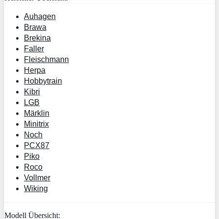
Auhagen
Brawa
Brekina
Faller
Fleischmann
Herpa
Hobbytrain
Kibri
LGB
Märklin
Minitrix
Noch
PCX87
Piko
Roco
Vollmer
Wiking
Modell Übersicht: