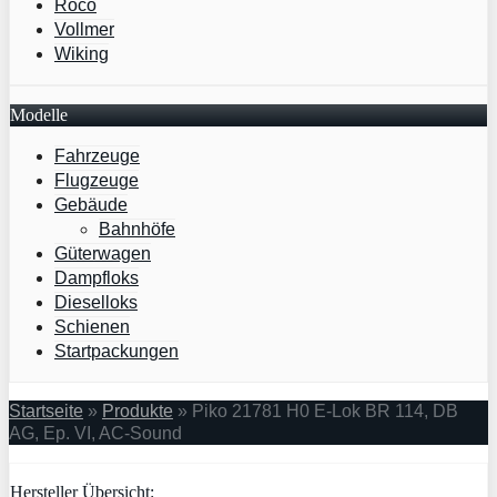
Roco
Vollmer
Wiking
Modelle
Fahrzeuge
Flugzeuge
Gebäude
Bahnhöfe
Güterwagen
Dampfloks
Dieselloks
Schienen
Startpackungen
Startseite
»
Produkte
»
Piko 21781 H0 E-Lok BR 114, DB
AG, Ep. VI, AC-Sound
Hersteller Übersicht: