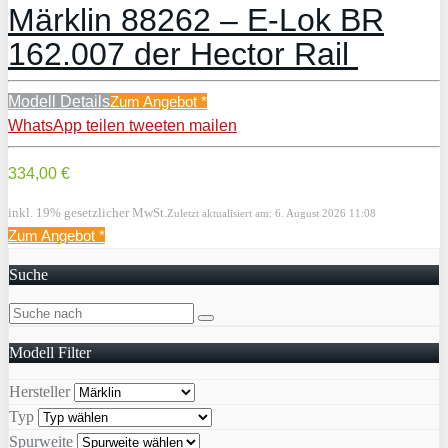
Märklin 88262 – E-Lok BR
162.007 der Hector Rail
Modell Details
Zum Angebot
*
WhatsApp
teilen
tweeten
mailen
334,00 €
inkl. 19% gesetzlicher MwSt.
Zuletzt aktualisiert am: 6. August 2026 11:08
Zum Angebot
*
Suche
Modell Filter
Hersteller
Typ
Spurweite