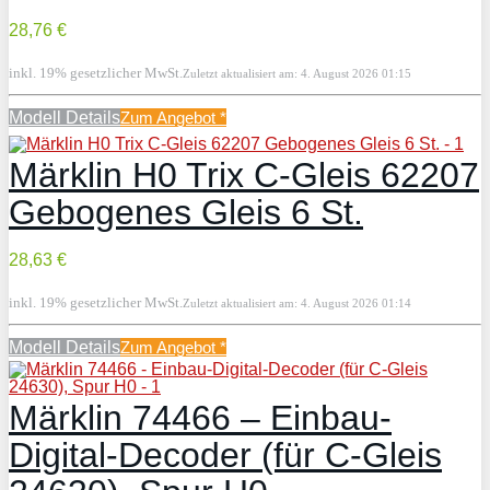
28,76 €
inkl. 19% gesetzlicher MwSt.
Zuletzt aktualisiert am: 4. August 2026 01:15
Modell Details
Zum Angebot
*
Märklin H0 Trix C-Gleis 62207
Gebogenes Gleis 6 St.
28,63 €
inkl. 19% gesetzlicher MwSt.
Zuletzt aktualisiert am: 4. August 2026 01:14
Modell Details
Zum Angebot
*
Märklin 74466 – Einbau-
Digital-Decoder (für C-Gleis