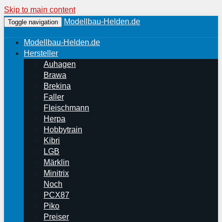
Skip to main content
Modellbau-Helden.de
Toggle navigation
Modellbau-Helden.de
Hersteller
Auhagen
Brawa
Brekina
Faller
Fleischmann
Herpa
Hobbytrain
Kibri
LGB
Märklin
Minitrix
Noch
PCX87
Piko
Preiser