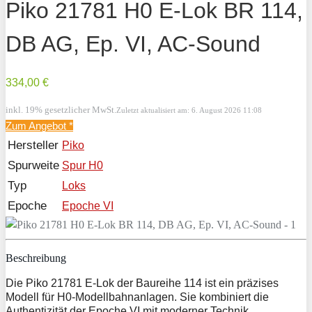
Piko 21781 H0 E-Lok BR 114,
DB AG, Ep. VI, AC-Sound
334,00 €
inkl. 19% gesetzlicher MwSt.
Zuletzt aktualisiert am: 6. August 2026 11:08
Zum Angebot
*
Hersteller
Piko
Spurweite
Spur H0
Typ
Loks
Epoche
Epoche VI
Beschreibung
Die Piko 21781 E-Lok der Baureihe 114 ist ein präzises
Modell für H0-Modellbahnanlagen. Sie kombiniert die
Authentizität der Epoche VI mit moderner Technik,