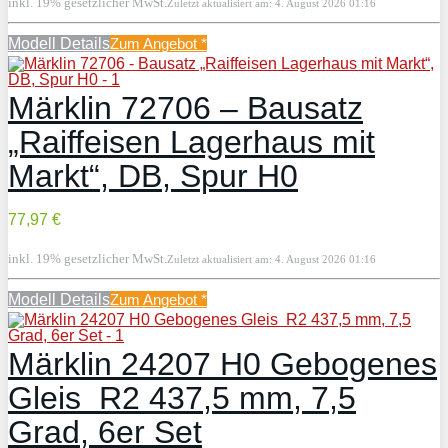
inkl. 19% gesetzlicher MwSt.
Zuletzt aktualisiert am: 4. August 2026 01:16
Modell Details
Zum Angebot
*
Märklin 72706 – Bausatz
„Raiffeisen Lagerhaus mit
Markt“, DB, Spur H0
77,97 €
inkl. 19% gesetzlicher MwSt.
Zuletzt aktualisiert am: 4. August 2026 01:16
Modell Details
Zum Angebot
*
Märklin 24207 H0 Gebogenes
Gleis R2 437,5 mm, 7,5
Grad, 6er Set