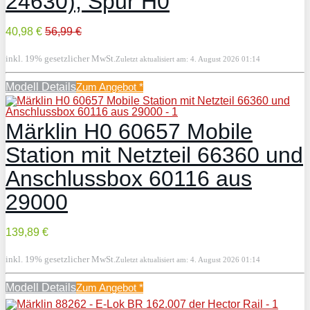
24630), Spur H0
40,98 €
56,99 €
inkl. 19% gesetzlicher MwSt.
Zuletzt aktualisiert am: 4. August 2026 01:14
Modell Details
Zum Angebot
*
Märklin H0 60657 Mobile
Station mit Netzteil 66360 und
Anschlussbox 60116 aus
29000
139,89 €
inkl. 19% gesetzlicher MwSt.
Zuletzt aktualisiert am: 4. August 2026 01:14
Modell Details
Zum Angebot
*