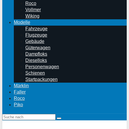
Roco
Vollmer
Wiking
Modelle
Fahrzeuge
Flugzeuge
Gebäude
Güterwagen
Dampfloks
Dieselloks
Personenwagen
Schienen
Startpackungen
Märklin
Faller
Roco
Piko