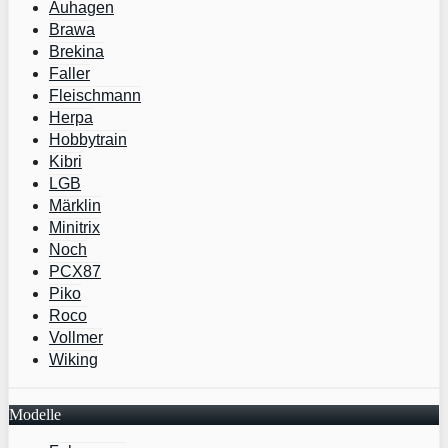
Auhagen
Brawa
Brekina
Faller
Fleischmann
Herpa
Hobbytrain
Kibri
LGB
Märklin
Minitrix
Noch
PCX87
Piko
Roco
Vollmer
Wiking
Modelle