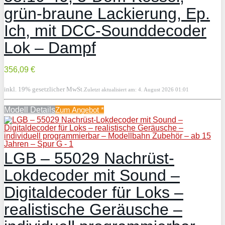
grün-braune Lackierung, Ep.
Ich, mit DCC-Sounddecoder
Lok – Dampf
356,09 €
inkl. 19% gesetzlicher MwSt.
Zuletzt aktualisiert am: 4. August 2026 01:01
Modell Details
Zum Angebot
*
LGB – 55029 Nachrüst-
Lokdecoder mit Sound –
Digitaldecoder für Loks –
realistische Geräusche –