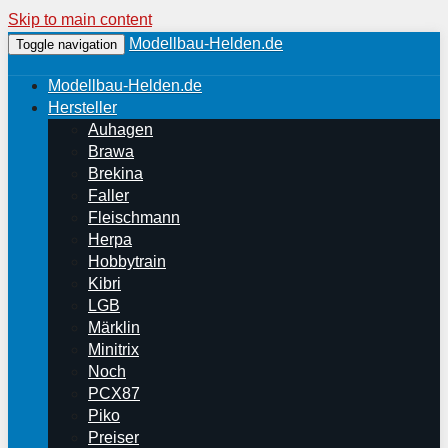
Skip to main content
Modellbau-Helden.de
Toggle navigation
Modellbau-Helden.de
Hersteller
Auhagen
Brawa
Brekina
Faller
Fleischmann
Herpa
Hobbytrain
Kibri
LGB
Märklin
Minitrix
Noch
PCX87
Piko
Preiser