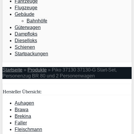
Fahrzeuge
Flugzeuge
Gebäude
Bahnhöfe
Güterwagen
Dampfloks
Dieselloks
Schienen
Startpackungen
Startseite
»
Produkte
»
Piko 37130 37130-G Start-Set,
Personenzug BR 80 und 2 Personenwagen
Hersteller Übersicht:
Auhagen
Brawa
Brekina
Faller
Fleischmann