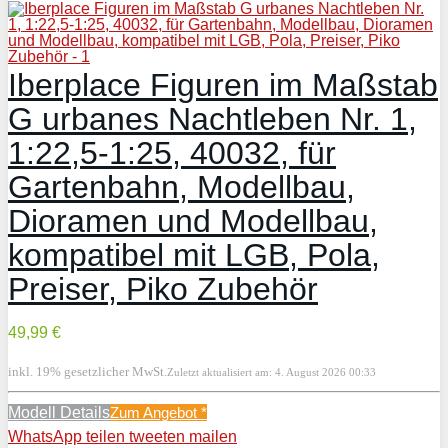
Iberplace Figuren im Maßstab
G urbanes Nachtleben Nr. 1,
1:22,5-1:25, 40032, für
Gartenbahn, Modellbau,
Dioramen und Modellbau,
kompatibel mit LGB, Pola,
Preiser, Piko Zubehör
49,99 €
inkl. 19% gesetzlicher MwSt.
Zuletzt aktualisiert am: 4. August 2026 00:33
Modell Details
Zum Angebot
*
WhatsApp
teilen
tweeten
mailen