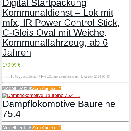
Digital Startpackung
Kommunaldienst – Lok mit
mfx, IR Power Control Stick,
C-Gleis Oval mit Weiche,
Kommunalfahrzeug, ab 6
Jahren
179,99 €
inkl. 19% gesetzlicher MwSt.
Zuletzt aktualisiert am: 4. August 2026 00:43
Modell Details
Zum Angebot
*
Dampflokomotive Baureihe
75.4
Modell Details
Zum Angebot
*