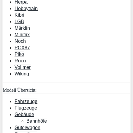
Herpa
Hobbytrain
Kibri
LGB
Märklin
Minitrix
Noch
PCX87
Piko
Roco
Vollmer
Wiking
Modell Übersicht:
Fahrzeuge
Flugzeuge
Gebäude
Bahnhöfe
Güterwagen