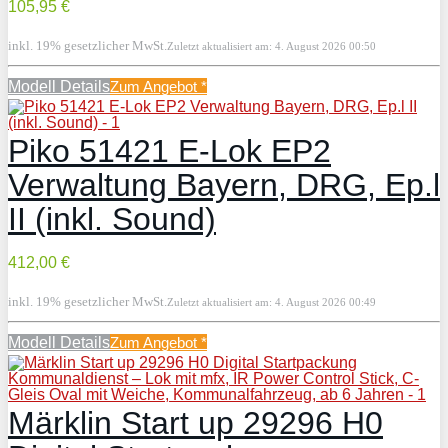
105,95 €
inkl. 19% gesetzlicher MwSt.
Zuletzt aktualisiert am: 4. August 2026 00:50
Modell Details
Zum Angebot
*
Piko 51421 E-Lok EP2
Verwaltung Bayern, DRG, Ep.l
II (inkl. Sound)
412,00 €
inkl. 19% gesetzlicher MwSt.
Zuletzt aktualisiert am: 4. August 2026 00:49
Modell Details
Zum Angebot
*
Märklin Start up 29296 H0