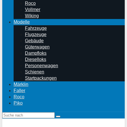
Roco
Vollmer
Wiking
Modelle
Fahrzeuge
Flugzeuge
Gebäude
Güterwagen
Dampfloks
Dieselloks
Personenwagen
Schienen
Startpackungen
Märklin
Faller
Roco
Piko