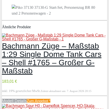
Ähnliche Produkte
Bachmann Züge – Maßstab
1:29 Single Dome Tank Cars
– Shell #1765 – Großer G-
Maßstab
183,01 €
inkl. 19% gesetzlicher MwSt.
Zuletzt aktualisiert am: 7. August 2026 20:15
Modell Details
Zum Angebot
*