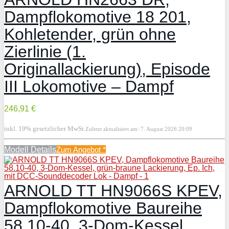
Dampflokomotive 18 201,
Kohletender, grün ohne
Zierlinie (1.
Originallackierung), Episode
III Lokomotive – Dampf
246,91 €
inkl. 19% gesetzlicher MwSt.
Zuletzt aktualisiert am: 7. August 2026 20:09
Modell Details
Zum Angebot
*
ARNOLD TT HN9066S KPEV,
Dampflokomotive Baureihe
58.10-40, 3-Dom-Kessel,