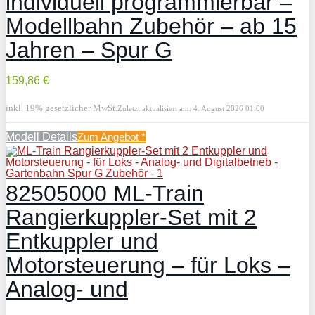
individuell programmierbar –
Modellbahn Zubehör – ab 15
Jahren – Spur G
159,86 €
inkl. 19% gesetzlicher MwSt.
Zuletzt aktualisiert am: 4. August 2026 01:00
Modell Details
Zum Angebot
*
82505000 ML-Train
Rangierkuppler-Set mit 2
Entkuppler und
Motorsteuerung – für Loks –
Analog- und