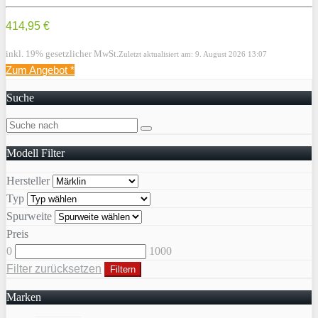
414,95 €
inkl. 19% gesetzlicher MwSt.
Zuletzt aktualisiert am: 9. August 2026 13:07
Zum Angebot
*
Suche
Modell Filter
Hersteller
Typ
Spurweite
Preis
0
1000
Filter zurücksetzen
Filtern
Marken