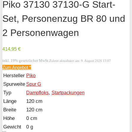
Piko 37130 37130-G Start-
Set, Personenzug BR 80 und
2 Personenwagen
414,95 €
inkl. 19% gesetzlicher MwSt.
Zuletzt aktualisiert am: 9. August 2026 13:07
Zum Angebot
*
Hersteller
Piko
Spurweite
Spur G
Typ
,
Dampfloks
Startpackungen
Länge
120 cm
Breite
120 cm
Höhe
0 cm
Gewicht
0 g