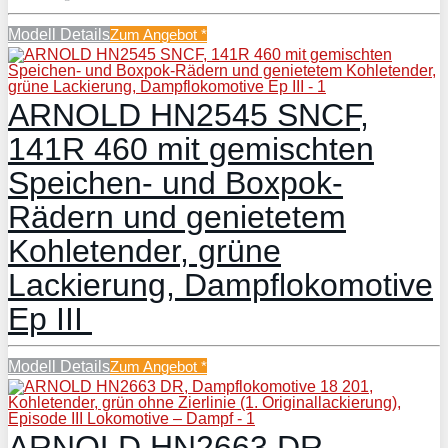
Modell Details
Zum Angebot
*
ARNOLD HN2545 SNCF,
141R 460 mit gemischten
Speichen- und Boxpok-
Rädern und genietetem
Kohletender, grüne
Lackierung, Dampflokomotive
Ep III
Modell Details
Zum Angebot
*
ARNOLD HN2663 DR,